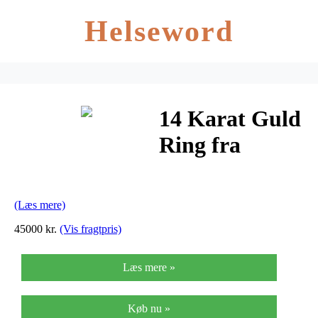
Helseword
14 Karat Guld
Ring fra
Henrik Ørsnes
Design med
(Læs mere)
Brillanter 1,65
45000 kr.
(Vis fragtpris)
Carat W/VVS
Læs mere »
Køb nu »