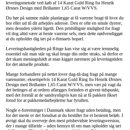
leveringsmetode ved køb af 14 Karat Guld Ring fra Henrik
Ørsnes Design med Brillanter 1,65 Carat W/VVS.
Du bør på samme måde planlægge at få varerne bragt til hvor du
bor eller ud til dit arbejdes adresse. Den er ofte en smule dyrere,
men desuden yderst ligetil. Den prisbilligste mulighed for fragt
vil dog altid være at hente varerne selv, men dette nødvendiggør
at du opholder dig tæt på e-firmaets bopæl.
Leveringshastigheden på Ringe kan vise sig at være temmelig
essentiel når man står og skal bruge din ordre straks, så derfor er
det skam meningsfuldt at man kigger nærmere på leveringstiden
for det aktuelle produkt.
Mange forhandlere på nettet lover dag-til-dag fragt på mange
varenumre, eksempelvis 14 Karat Guld Ring fra Henrik Ørsnes
Design med Brillanter 1,65 Carat W/VVS, men vær på vagt da
det betinges af at ordren aflægges forinden et givent tidspunkt,
med det formål at de sandsynligvis kan nå at få pakken fikset
forud for at pakkemedarbejderne har fyraften.
Nogle e-forretninger i Danmark sikrer fragt uden betaling, men
for det meste er det forudsat at du bestiller for et bestemt beløb. I
øvrigt skal du overveje den mest prisbevidste leveringsversion,
der i mange tilfælde – uden hensyn til om man opholder sig tæt