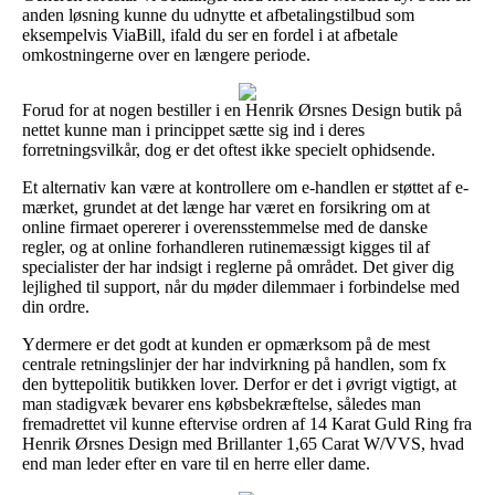
anden løsning kunne du udnytte et afbetalingstilbud som
eksempelvis ViaBill, ifald du ser en fordel i at afbetale
omkostningerne over en længere periode.
Forud for at nogen bestiller i en Henrik Ørsnes Design butik på
nettet kunne man i princippet sætte sig ind i deres
forretningsvilkår, dog er det oftest ikke specielt ophidsende.
Et alternativ kan være at kontrollere om e-handlen er støttet af e-
mærket, grundet at det længe har været en forsikring om at
online firmaet opererer i overensstemmelse med de danske
regler, og at online forhandleren rutinemæssigt kigges til af
specialister der har indsigt i reglerne på området. Det giver dig
lejlighed til support, når du møder dilemmaer i forbindelse med
din ordre.
Ydermere er det godt at kunden er opmærksom på de mest
centrale retningslinjer der har indvirkning på handlen, som fx
den byttepolitik butikken lover. Derfor er det i øvrigt vigtigt, at
man stadigvæk bevarer ens købsbekræftelse, således man
fremadrettet vil kunne eftervise ordren af 14 Karat Guld Ring fra
Henrik Ørsnes Design med Brillanter 1,65 Carat W/VVS, hvad
end man leder efter en vare til en herre eller dame.