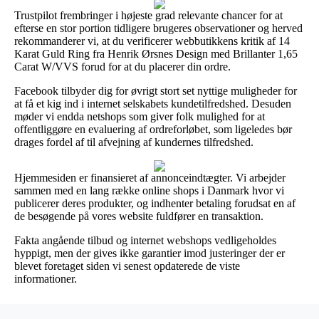
Trustpilot frembringer i højeste grad relevante chancer for at
efterse en stor portion tidligere brugeres observationer og herved
rekommanderer vi, at du verificerer webbutikkens kritik af 14
Karat Guld Ring fra Henrik Ørsnes Design med Brillanter 1,65
Carat W/VVS forud for at du placerer din ordre.
Facebook tilbyder dig for øvrigt stort set nyttige muligheder for
at få et kig ind i internet selskabets kundetilfredshed. Desuden
møder vi endda netshops som giver folk mulighed for at
offentliggøre en evaluering af ordreforløbet, som ligeledes bør
drages fordel af til afvejning af kundernes tilfredshed.
Hjemmesiden er finansieret af annonceindtægter. Vi arbejder
sammen med en lang række online shops i Danmark hvor vi
publicerer deres produkter, og indhenter betaling forudsat en af
de besøgende på vores website fuldfører en transaktion.
Fakta angående tilbud og internet webshops vedligeholdes
hyppigt, men der gives ikke garantier imod justeringer der er
blevet foretaget siden vi senest opdaterede de viste
informationer.