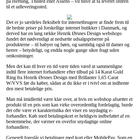
på Herning, Thisted eller Assens – vil blive at få leveret ordren
til et udleveringssted.
Det er jo særdeles fleksibelt for internetbrugere at finde frem til
de bedste priser på forskellige internet butikker i Danmark, og
derved har en lang række Henrik Ørsnes Design webshops
fundet det nødvendigt at nedsætte udsalgspriserne på
produkterne – til babyer og børn, og samtidig også til damer og
herrer – betydeligt, og endda nogle gange sikre fragt uden
omkostninger.
Men det kan til hver en tid være tiden værd at sammenligne
indtil flere internet forhandlere efter tilbud på 14 Karat Guld
Ring fra Henrik Ørsnes Design med Brillanter 1,65 Carat
W/VVS før du køber, sådan at du ikke er i tvivl om at indhente
den mest betalelige pris.
Man må imidlertid være klar over, at hvis en webshop afsætter et
produkt til en pris som kan virke overordentlig fordelagtig, burde
det ofte være et karakteristika der viser en snydagtig e-
forhandler. Køb med betalingskort er heldigvis indbefattet af en
bestemmelse, der værner en overfor snydagtige online
forhandlere.
Generelt foreslår vi betalinger med kort eller MobilePay. Som en