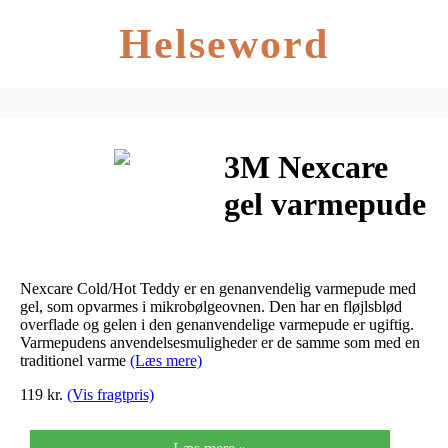
Helseword
3M Nexcare
gel varmepude
teddy 20×20
cm 1 stk
Nexcare Cold/Hot Teddy er en genanvendelig varmepude med
gel, som opvarmes i mikrobølgeovnen. Den har en fløjlsblød
overflade og gelen i den genanvendelige varmepude er ugiftig.
Varmepudens anvendelsesmuligheder er de samme som med en
traditionel varme
(Læs mere)
119 kr.
(Vis fragtpris)