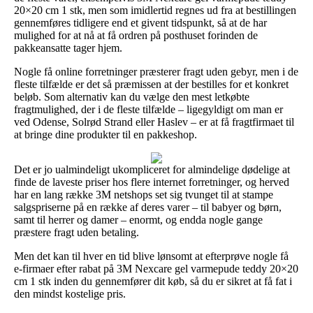
20×20 cm 1 stk, men som imidlertid regnes ud fra at bestillingen
gennemføres tidligere end et givent tidspunkt, så at de har
mulighed for at nå at få ordren på posthuset forinden de
pakkeansatte tager hjem.
Nogle få online forretninger præsterer fragt uden gebyr, men i de
fleste tilfælde er det så præmissen at der bestilles for et konkret
beløb. Som alternativ kan du vælge den mest letkøbte
fragtmulighed, der i de fleste tilfælde – ligegyldigt om man er
ved Odense, Solrød Strand eller Haslev – er at få fragtfirmaet til
at bringe dine produkter til en pakkeshop.
Det er jo ualmindeligt ukompliceret for almindelige dødelige at
finde de laveste priser hos flere internet forretninger, og herved
har en lang række 3M netshops set sig tvunget til at stampe
salgspriserne på en række af deres varer – til babyer og børn,
samt til herrer og damer – enormt, og endda nogle gange
præstere fragt uden betaling.
Men det kan til hver en tid blive lønsomt at efterprøve nogle få
e-firmaer efter rabat på 3M Nexcare gel varmepude teddy 20×20
cm 1 stk inden du gennemfører dit køb, så du er sikret at få fat i
den mindst kostelige pris.