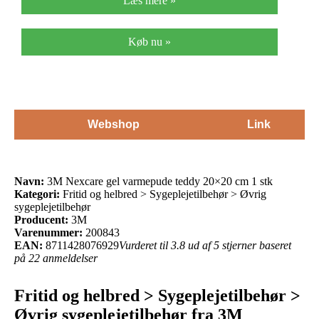
Læs mere »
Køb nu »
Webshop
Link
Navn:
3M Nexcare gel varmepude teddy 20×20 cm 1 stk
Kategori:
Fritid og helbred > Sygeplejetilbehør > Øvrig
sygeplejetilbehør
Producent:
3M
Varenummer:
200843
EAN:
8711428076929
Vurderet til 3.8 ud af 5 stjerner baseret
på 22 anmeldelser
Fritid og helbred > Sygeplejetilbehør >
Øvrig sygeplejetilbehør fra 3M