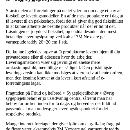
Størstedelen af forretninger på nettet yder nu om dage et hav af
forskellige leveringsmodeller. En af de mest populære er i dag at
få leveret til en pakkeshop, fordi det så giver dig god fleksibilitet
til at kunne afhente de bestilte produkter når der er tid til det.
Løsningen er jo yderst fleksibel, og endda desuden den mest
betalelige leveringsløsning ved køb af 3M Nexcare gel
varmepude teddy 20×20 cm 1 stk.
Du kunne ligeledes prøve at få produkterne leveret hjem til din
privatadresse eller til adressen hvor du arbejder.
Leveringsmetoden viser sig jævnligt en anelse mere
omkostningsfuld, men tillige ret så ligetil. Den prisbilligste
leveringsversion kan ikke modsiges at være selv at hente ordren,
men den løsning kræver at du lever i kort afstand af e-
forretningens lager.
Fragttiden på Fritid og helbred > Sygeplejetilbehør > Øvrig
sygeplejetilbehør er jo usædvanlig central såfremt man har
behov for ordren inden for få dage, og herved er det fuldt ud
passende at man undersøger leveringstidspunktet for det
respektive produkt.
Mange internet foretagender giver løfte om dag-til-dag fragt på
de fleste varer, eksempelvis 3M Nexcare gel varmepude teddy