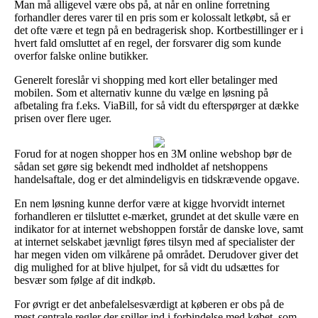
Man må alligevel være obs på, at når en online forretning
forhandler deres varer til en pris som er kolossalt letkøbt, så er
det ofte være et tegn på en bedragerisk shop. Kortbestillinger er i
hvert fald omsluttet af en regel, der forsvarer dig som kunde
overfor falske online butikker.
Generelt foreslår vi shopping med kort eller betalinger med
mobilen. Som et alternativ kunne du vælge en løsning på
afbetaling fra f.eks. ViaBill, for så vidt du efterspørger at dække
prisen over flere uger.
Forud for at nogen shopper hos en 3M online webshop bør de
sådan set gøre sig bekendt med indholdet af netshoppens
handelsaftale, dog er det almindeligvis en tidskrævende opgave.
En nem løsning kunne derfor være at kigge hvorvidt internet
forhandleren er tilsluttet e-mærket, grundet at det skulle være en
indikator for at internet webshoppen forstår de danske love, samt
at internet selskabet jævnligt føres tilsyn med af specialister der
har megen viden om vilkårene på området. Derudover giver det
dig mulighed for at blive hjulpet, for så vidt du udsættes for
besvær som følge af dit indkøb.
For øvrigt er det anbefalelsesværdigt at køberen er obs på de
mest centrale regler der spiller ind i forbindelse med købet, som