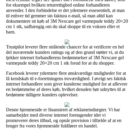
for eksempel hvilken returrettighed online forhandleren
anvender. I den forbindelse er det ydermere essesentielt, at man
til enhver tid gemmer sin faktura e-mail, så man altid kan
dokumentere sit køb af 3M Nexcare gel varmepude teddy 20×20
cm 1 stk, uafhængig om du skal shoppe til en voksen eller et
barn.
Trustpilot leverer flere strålende chancer for at verificere en hel
del nuværende kunders ratings og af den grund støtter vi, at du
tjekker internet forhandlerens bedømmelser af 3M Nexcare gel
varmepude teddy 20×20 cm 1 stk forud for at du shopper.
Facebook leverer ydermere flere ønskværdige muligheder for at
få kendskab til e-forretningens troværdighed. I øvrigt ses faktisk
internet forhandlere som giver kunderne mulighed for at aflevere
en bedømmelse af deres køb, hvilket desuden bør udnyttes til at
bedømme tidligere kunders oplevelser.
Denne hjemmeside er finansieret af reklameindtægter. Vi har
samarbejder med diverse internet foretagender idet vi
promoverer deres tilbud, og opnår provision i tilfælde af at en
bruger fra vores hjemmeside fuldfører en handel.