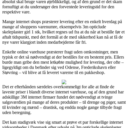
absolut skal bruge varen øjeblikkeligt, og af den grund er det skam
fornuftigt at du undersøger den forventede leveringstid for den
respektive vare.
Mange internet shops præsterer levering efter en enkelt hverdag på
mange af shoppens varenumre, eksempelvis 3m opticlude
skeleplaster girl 1 stk, hvilket regnes ud fra at du når at bestille før et
aftalt tidspunkt, med det formål at de med sikkerhed kan nå at få de
nye varer klargjort inden medarbejderne får fri.
Enkelte online varehuse præsterer fragt uden omkostninger, men
typisk er det så nødvendigt at der bestilles for en bestemt pris. Ellers
burde man gribe den mest letkøbte mulighed for levering, der ofte –
ligegyldigt om du befinder sig ved Odense, Frederikshavn eller
Støvring – vil blive at få leveret varerne til en pakkeshop.
Det er efterhånden særdeles overkommeligt for alle at finde de
laveste priser i blandt diverse internet varehuse, og af den grund har
adskillige 3M internet firmaer fundet det nødvendigt at tvinge
salgsværdien på mange af deres produkter – til drenge og piger, samt
til kvinder og mænd – drastisk, og endda nogle gange tilbyde fragt
uden beregning.
Det kan stadigvæk vise sig smart at prøve et par forskellige internet
virksomheder i Danmark efter udsalg på 3m opticlude skeleplaster