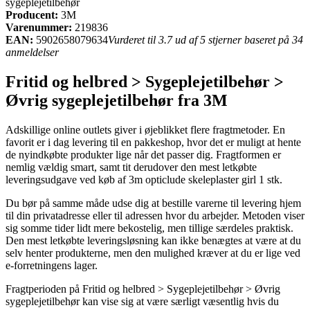
sygeplejetilbehør
Producent:
3M
Varenummer:
219836
EAN:
5902658079634
Vurderet til 3.7 ud af 5 stjerner baseret på 34
anmeldelser
Fritid og helbred > Sygeplejetilbehør >
Øvrig sygeplejetilbehør fra 3M
Adskillige online outlets giver i øjeblikket flere fragtmetoder. En
favorit er i dag levering til en pakkeshop, hvor det er muligt at hente
de nyindkøbte produkter lige når det passer dig. Fragtformen er
nemlig vældig smart, samt tit derudover den mest letkøbte
leveringsudgave ved køb af 3m opticlude skeleplaster girl 1 stk.
Du bør på samme måde udse dig at bestille varerne til levering hjem
til din privatadresse eller til adressen hvor du arbejder. Metoden viser
sig somme tider lidt mere bekostelig, men tillige særdeles praktisk.
Den mest letkøbte leveringsløsning kan ikke benægtes at være at du
selv henter produkterne, men den mulighed kræver at du er lige ved
e-forretningens lager.
Fragtperioden på Fritid og helbred > Sygeplejetilbehør > Øvrig
sygeplejetilbehør kan vise sig at være særligt væsentlig hvis du