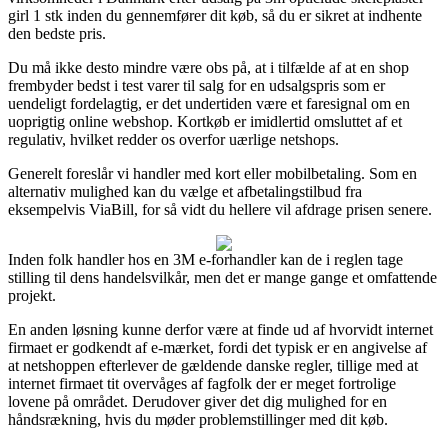
girl 1 stk inden du gennemfører dit køb, så du er sikret at indhente
den bedste pris.
Du må ikke desto mindre være obs på, at i tilfælde af at en shop
frembyder bedst i test varer til salg for en udsalgspris som er
uendeligt fordelagtig, er det undertiden være et faresignal om en
uoprigtig online webshop. Kortkøb er imidlertid omsluttet af et
regulativ, hvilket redder os overfor uærlige netshops.
Generelt foreslår vi handler med kort eller mobilbetaling. Som en
alternativ mulighed kan du vælge et afbetalingstilbud fra
eksempelvis ViaBill, for så vidt du hellere vil afdrage prisen senere.
Inden folk handler hos en 3M e-forhandler kan de i reglen tage
stilling til dens handelsvilkår, men det er mange gange et omfattende
projekt.
En anden løsning kunne derfor være at finde ud af hvorvidt internet
firmaet er godkendt af e-mærket, fordi det typisk er en angivelse af
at netshoppen efterlever de gældende danske regler, tillige med at
internet firmaet tit overvåges af fagfolk der er meget fortrolige
lovene på området. Derudover giver det dig mulighed for en
håndsrækning, hvis du møder problemstillinger med dit køb.