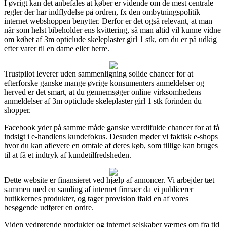
I øvrigt kan det anbefales at køber er vidende om de mest centrale
regler der har indflydelse på ordren, fx den ombytningspolitik
internet webshoppen benytter. Derfor er det også relevant, at man
når som helst bibeholder ens kvittering, så man altid vil kunne vidne
om købet af 3m opticlude skeleplaster girl 1 stk, om du er på udkig
efter varer til en dame eller herre.
Trustpilot leverer uden sammenligning solide chancer for at
efterforske ganske mange øvrige konsumenters anmeldelser og
herved er det smart, at du gennemsøger online virksomhedens
anmeldelser af 3m opticlude skeleplaster girl 1 stk forinden du
shopper.
Facebook yder på samme måde ganske værdifulde chancer for at få
indsigt i e-handlens kundefokus. Desuden møder vi faktisk e-shops
hvor du kan aflevere en omtale af deres køb, som tillige kan bruges
til at få et indtryk af kundetilfredsheden.
Dette website er finansieret ved hjælp af annoncer. Vi arbejder tæt
sammen med en samling af internet firmaer da vi publicerer
butikkernes produkter, og tager provision ifald en af vores
besøgende udfører en ordre.
Viden vedrørende produkter og internet selskaber værnes om fra tid