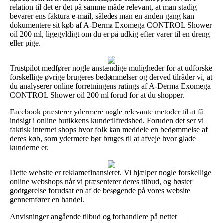
relation til det er det på samme måde relevant, at man stadig
bevarer ens faktura e-mail, således man en anden gang kan
dokumentere sit køb af A-Derma Exomega CONTROL Shower
oil 200 ml, ligegyldigt om du er på udkig efter varer til en dreng
eller pige.
Trustpilot medfører nogle anstændige muligheder for at udforske
forskellige øvrige brugeres bedømmelser og derved tilråder vi, at
du analyserer online forretningens ratings af A-Derma Exomega
CONTROL Shower oil 200 ml forud for at du shopper.
Facebook præsterer ydermere nogle relevante metoder til at få
indsigt i online butikkens kundetilfredshed. Foruden det ser vi
faktisk internet shops hvor folk kan meddele en bedømmelse af
deres køb, som ydermere bør bruges til at afveje hvor glade
kunderne er.
Dette website er reklamefinansieret. Vi hjælper nogle forskellige
online webshops når vi præsenterer deres tilbud, og høster
godtgørelse forudsat en af de besøgende på vores website
gennemfører en handel.
Anvisninger angående tilbud og forhandlere på nettet