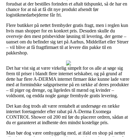
forudsat at der bestilles forinden et aftalt tidspunkt, så de har en
chance for at nå at få dit nye produkt afsendt før
logistikmedarbejderne får fri.
Flere butikker på nettet frembyder gratis fragt, men i reglen kun
hvis man shopper for en konkret pris. Desuden skulle du
overveje den mest prisbevidste løsning til levering, der gerne –
uanset om du befinder sig tæt på Aarhus, Middelfart eller Struer
– vil blive at få fragtfirmaet til at levere din pakke til en
pakkeshop.
Det har vist sig at være virkelig simpelt for os alle at søge sig
frem til priser i blandt flere internet selskaber, og på grund af
dette har flere A-DERMA internet firmaer ikke kunne lade være
med at formindske salgspriserne på en række af deres produkter
– til piger og drenge, og ligeledes til mænd og kvinder –
voldsomt, og endda nogle gange frembyde gratis levering.
Det kan dog trods alt være rentabelt at undersøge en række
internet foretagender efter rabat på A-Derma Exomega
CONTROL Shower oil 200 ml før du placerer ordren, sådan at
du er garanteret at indhente den mindst kostelige pris.
Man bør dog være omhyggelig med, at ifald en shop på nettet