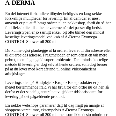
A-DERMA
En del internet forhandlere tilbyder heldigvis en lang række
forskellige muligheder for levering. En af dem der er mest
anvendt er p.t. at få bragt ordren til en pakkeshop, fordi du så har
fuld fleksibilitet til at hente varerne når det passer dig bedst.
Leveringstypen er jo særligt enkel, og ofte tilmed den mindst
kostelige leveringsmodel ved køb af A-Derma Exomega
CONTROL Shower oil 200 ml.
Du kunne også planlægge at få ordren leveret til din adresse eller
til dit arbejdes adresse. Fragtmetoden er som oftest en tak mere
pebret, men til gengæld super problemfri. Den mindst kostelige
metode til levering er dog selv at hente ordren, som dog beroer
på at du lever med kort afstand til online virksomhedens
arbejdslager.
Leveringstiden på Hudpleje > Krop > Badeprodukter er jo
meget bestemmende ifald vi har brug for din ordre nu og her, så
derfor er det sandelig centralt at vi tjekker tidshorisonten for
levering på det pågældende produkt.
En række webshops garanterer dag-til-dag fragt på mange af
shoppens varenumre, eksempelvis A-Derma Exomega
CONTROL Shower oil 200 ml, men som ikke desto mindre er