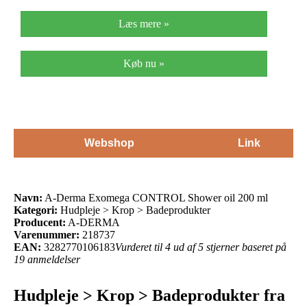
Læs mere »
Køb nu »
Webshop
Link
Navn:
A-Derma Exomega CONTROL Shower oil 200 ml
Kategori:
Hudpleje > Krop > Badeprodukter
Producent:
A-DERMA
Varenummer:
218737
EAN:
3282770106183
Vurderet til 4 ud af 5 stjerner baseret på
19 anmeldelser
Hudpleje > Krop > Badeprodukter fra