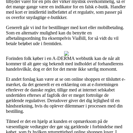
tilbyder varer for en pris der virker mystisk overkommelig, så er
det mange gange være en indikator for en falsk e-butik. Handler
med kort er imidlertid indbefattet af et regulativ, som passer på
os overfor snydagtige e-butikker.
Generelt går vi ind for bestillinger med kort eller mobilbetaling.
Som en alternativ mulighed kan du benytte en
afbetalingsordning fra eksempelvis ViaBill, for så vidt du vil
betale beløbet ude i fremtiden.
Forinden folk køber i en A-DERMA webbutik kan de når alt
kommer til alt gøre sig bekendt med indholdet af forhandlerens
handelsvilkår, dog er det for det meste ikke særlig morsomt.
Et andet forslag kan være at se om online shoppen er tilsluttet e-
mærket, da det generelt er en erklæring om at e-forretningen
efterlever de danske regler, tillige med at internet selskabet
undertiden efterses af fagfolk der er meget fortrolige de
gældende regulativer. Derudover giver det dig lejlighed til en
håndsrækning, hvis du oplever dilemmaer i processen med din
bestilling.
Tilmed er det en hjælp at kunden er opmærksom på de
væsentligste vedtægter der gør sig gældende i forbindelse med
købet, som fx hvilken returrettighed online shoppen lover. I