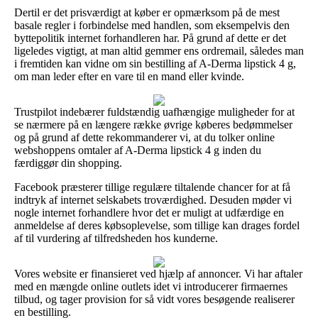
Dertil er det prisværdigt at køber er opmærksom på de mest
basale regler i forbindelse med handlen, som eksempelvis den
byttepolitik internet forhandleren har. På grund af dette er det
ligeledes vigtigt, at man altid gemmer ens ordremail, således man
i fremtiden kan vidne om sin bestilling af A-Derma lipstick 4 g,
om man leder efter en vare til en mand eller kvinde.
Trustpilot indebærer fuldstændig uafhængige muligheder for at
se nærmere på en længere række øvrige køberes bedømmelser
og på grund af dette rekommanderer vi, at du tolker online
webshoppens omtaler af A-Derma lipstick 4 g inden du
færdiggør din shopping.
Facebook præsterer tillige regulære tiltalende chancer for at få
indtryk af internet selskabets troværdighed. Desuden møder vi
nogle internet forhandlere hvor det er muligt at udfærdige en
anmeldelse af deres købsoplevelse, som tillige kan drages fordel
af til vurdering af tilfredsheden hos kunderne.
Vores website er finansieret ved hjælp af annoncer. Vi har aftaler
med en mængde online outlets idet vi introducerer firmaernes
tilbud, og tager provision for så vidt vores besøgende realiserer
en bestilling.