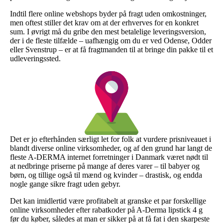
Indtil flere online webshops byder på fragt uden omkostninger,
men oftest stiller det krav om at der erhverves for en konkret
sum. I øvrigt må du gribe den mest betalelige leveringsversion,
der i de fleste tilfælde – uafhængig om du er ved Odense, Odder
eller Svenstrup – er at få fragtmanden til at bringe din pakke til et
udleveringssted.
Det er jo efterhånden særligt let for folk at vurdere prisniveauet i
blandt diverse online virksomheder, og af den grund har langt de
fleste A-DERMA internet forretninger i Danmark været nødt til
at nedbringe priserne på mange af deres varer – til babyer og
børn, og tillige også til mænd og kvinder – drastisk, og endda
nogle gange sikre fragt uden gebyr.
Det kan imidlertid være profitabelt at granske et par forskellige
online virksomheder efter rabatkoder på A-Derma lipstick 4 g
før du køber, således at man er sikker på at få fat i den skarpeste