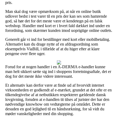
pris.
Man skal dog være opmærksom på, at når en online butik
udlover bedst i test varer til en pris der kan ses som hamrende
god, så bør det for det meste være et kendetegn på en falsk
webshop. Handler med kort er i hvert fald dækket ind under en
forordning, som skærmer kunden imod uoprigtige online outlets.
Generelt går vi ind for bestillinger med kort eller mobilbetaling.
Alternativt kan du drage nytte af en afdragsordning som
eksempelvis ViaBill, i tilfælde af at du higer efter at klare
pengene over flere uger.
Forud for at nogen handler i en A-DERMA e-handler kunne
man helt sikkert sætte sig ind i shoppens forretningsaftale, det er
dog for det meste ikke videre interessant.
Et alternativ kan derfor være at finde ud af hvorvidt internet
virksomheden er godkendt af e-mærket, grundet at det ofte er en
tilkendegivelse af at netbutikken respekterer gældende dansk
lovgivning, foruden at e-handlen tit tilses af jurister der har den
nødvendige knowhow om vedtægterne på området. Dette er
desuden en god lejlighed til en håndsrækning, for så vidt du
møder vanskeligheder med din shopping.