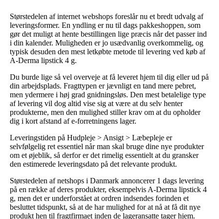
Størstedelen af internet webshops foreslår nu et bredt udvalg af
leveringsformer. En yndling er nu til dags pakkeshoppen, som
gør det muligt at hente bestillingen lige præcis når det passer ind
i din kalender. Muligheden er jo usædvanlig overkommelig, og
typisk desuden den mest letkøbte metode til levering ved køb af
A-Derma lipstick 4 g.
Du burde lige så vel overveje at få leveret hjem til dig eller ud på
din arbejdsplads. Fragttypen er jævnligt en tand mere pebret,
men ydermere i høj grad gnidningsløs. Den mest betalelige type
af levering vil dog altid vise sig at være at du selv henter
produkterne, men den mulighed stiller krav om at du opholder
dig i kort afstand af e-forretningens lager.
Leveringstiden på Hudpleje > Ansigt > Læbepleje er
selvfølgelig ret essentiel når man skal bruge dine nye produkter
om et øjeblik, så derfor er det rimelig essentielt at du gransker
den estimerede leveringsdato på det relevante produkt.
Størstedelen af netshops i Danmark annoncerer 1 dags levering
på en række af deres produkter, eksempelvis A-Derma lipstick 4
g, men det er underforstået at ordren indsendes forinden et
besluttet tidspunkt, så at de har mulighed for at nå at få dit nye
produkt hen til fragtfirmaet inden de lageransatte tager hjem.