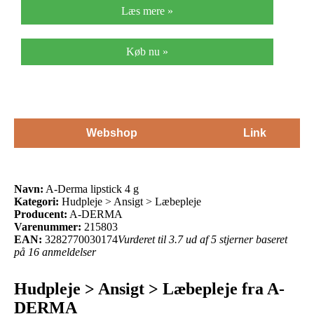
Læs mere »
Køb nu »
Webshop
Link
Navn:
A-Derma lipstick 4 g
Kategori:
Hudpleje > Ansigt > Læbepleje
Producent:
A-DERMA
Varenummer:
215803
EAN:
3282770030174
Vurderet til 3.7 ud af 5 stjerner baseret
på 16 anmeldelser
Hudpleje > Ansigt > Læbepleje fra A-
DERMA