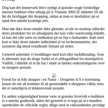
Dog kan det immervæk blive nyttigt at granske nogle forskellige
internet butikker efter udsalg på A-Vitamin 3000 IE tabletter 50 stk
før du færdiggør din shopping, sådan at man er skudsikker på at
opnå den mindst kostelige pris.
Man bør ikke desto mindre ikke glemme, at når en netshop udbyder
deres produkter for en udsalgspris der kan virke usædvanlig letkøbt,
så kan det ofte være en indikation på en fup e-forhandler. Køb med
kort er ikke desto mindre indbefattet af en lovbestemmelse, der
assisterer dig imod svindlende firmaer på nettet.
Generelt anbefaler vi bestillinger med kort eller mobilbetaling. Som
et alternativ kan du drage fordel af et afdragstilbud fra eksempelvis
ViaBill, i tilfælde af at du har i sinde at dække omkostningerne over
en længere periode.
Forud for at folk shopper i en Natur – Drogeriet A/S e-forretning
kunne de når alt kommer til alt gennemløbe e-shoppens vilkår, men
det er naturligvis et tidskrævende projekt.
En anden valgmulighed kunne være at granske hvorvidt e-butikken
er e-mærke godkendt, siden det generelt er et tegn på at e-handlen
opretholder de officielle regler, tillige med at virksomheden jævnligt