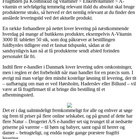
Fragttiden på Kosttilskud og vitaminer > Enkeltvitaminer > A-
vitamin er selvfølgelig temmelig relevant ifald du absolut skal bruge
produkterne straks, så herved er det nemlig relevant at du finder den
anslåede leveringstid ved det aktuelle produkt.
En række forhandlere på nettet lover levering på næstkommende
hverdag på mange af butikkens produkter, eksempelvis A-Vitamin
3000 IE tabletter 50 stk, som dog påkræver at bestillingen
fuldbyrdes tidligere end et fastsat tidspunkt, sådan at de
sandsynligvis kan nå at få produkterne sendt afsted forinden
personalet får fri.
Indtil flere e-handler i Danmark lover levering uden omkostninger,
men i reglen er det forbeholdt når man handler for en præcis sum. I
øvrigt må man vælge den mindst kostelige løsning til levering, der tit
– uafhængig om man er ved Hørsholm, Haderslev eller Billund – vil
være at få fragtfirmaet til at bringe din bestilling til et
afhentningssted.
Det er i dag ualmindeligt fremkommeligt for alle og enhver at søge
sig frem til priser på flere online selskaber, og på grund af dette har
flere Natur – Drogeriet A/S e-handler set sig tvunget til at nedsætte
priserne på varerne – til børn og babyer, samt også til herrer og
damer – betragteligt, og endda nogle gange præstere fragtfri
levering.