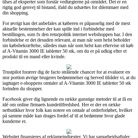
tilses af eksperter som forstår vedtægterne på området. Det er en
rigtig god genvej til bistand, ifald du udsættes for dilemmaer med
din shopping.
For øvrigt kan det anbefales at køberen er påpasselig med de mest
aktuelle bestemmelser der kan spille ind i forbindelse med
bestillingen, som fx den returpolitik internet webshoppen har. I den
forbindelse er det desuden relevant, at man når som helst beholder
sin købsbekræftelse, således man når som helst kan eftervise sit køb
af A-Vitamin 3000 IE tabletter 50 stk, om du er på udkig efter et
produkt til en mand eller kvinde.
Trustpilot forærer dig de facto strålende chancer for at evaluere en
stor portion øvrige brugeres bedømmelser og herved tilråder vi, at du
iagttager e-shoppens omtaler af A-Vitamin 3000 IE tabletter 50 stk
forinden du shopper.
Facebook giver dig lignende en række gunstige metoder til at få en
idé om online firmaets kundetilfredshed. Her er der en række
netbutikker hvor folk kan notere en omtale af ordreforløbet, hvilket
på samme måde kan drages fordel af til at bedømme hvor glade
kunderne er.
Websitet finansieres af reklameindtægter. Vi har samarbejdsaftaler