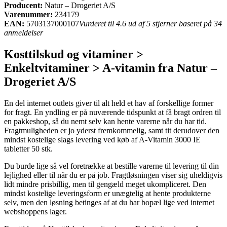
Producent:
Natur – Drogeriet A/S
Varenummer:
234179
EAN:
5703137000107
Vurderet til 4.6 ud af 5 stjerner baseret på 34
anmeldelser
Kosttilskud og vitaminer >
Enkeltvitaminer > A-vitamin fra Natur –
Drogeriet A/S
En del internet outlets giver til alt held et hav af forskellige former
for fragt. En yndling er på nuværende tidspunkt at få bragt ordren til
en pakkeshop, så du nemt selv kan hente varerne når du har tid.
Fragtmuligheden er jo yderst fremkommelig, samt tit derudover den
mindst kostelige slags levering ved køb af A-Vitamin 3000 IE
tabletter 50 stk.
Du burde lige så vel foretrække at bestille varerne til levering til din
lejlighed eller til når du er på job. Fragtløsningen viser sig uheldigvis
lidt mindre prisbillig, men til gengæld meget ukompliceret. Den
mindst kostelige leveringsform er unægtelig at hente produkterne
selv, men den løsning betinges af at du har bopæl lige ved internet
webshoppens lager.