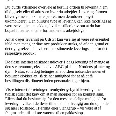
Du burde ydermere overveje at bestille ordren til levering hjem
til dig selv eller til adressen hvor du arbejder. Leveringsformen
bliver gerne et hak mere pebret, men derudover meget
ukompliceret. Den billigste type af levering kan ikke modsiges at
være selv at hente pakken, hvilket stiller krav om at du har
bopæl i nærheden af e-forhandlerens arbejdslager.
Antal dages levering på Udstyr kan vise sig at være ret essentiel
ifald man mangler dine nye produkter straks, så af den grund er
det rigtig relevant at vi ser den estimerede leveringsdato for det
respektive produkt.
De fleste internet selskaber udlover 1 dags levering på mange af
deres varenumre, eksempelvis ABC plakat – Nordens planter og
dyr – Natur, som dog betinges af at ordren indsendes inden et
besluttet klokkeslæt, så de har mulighed for at nå at få
bestillingen distribueret inden personalet tager hjem.
Visse internet forretninger frembyder gebyrfri levering, men
typisk stiller det krav om at man shopper for en konkret sum.
Ellers skal du beslutte sig for den mest betalelige mulighed for
levering, hvilket i de fleste tilfælde – uafhængig om du opholder
sig nær Holstebro, Hjørring eller Slangerup – vil være at få
fragtmanden til at køre varerne til en pakkeshop.