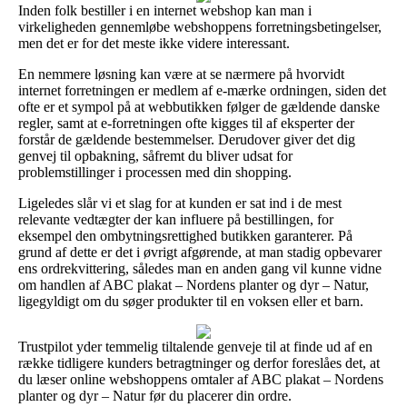
Inden folk bestiller i en internet webshop kan man i
virkeligheden gennemløbe webshoppens forretningsbetingelser,
men det er for det meste ikke videre interessant.
En nemmere løsning kan være at se nærmere på hvorvidt
internet forretningen er medlem af e-mærke ordningen, siden det
ofte er et sympol på at webbutikken følger de gældende danske
regler, samt at e-forretningen ofte kigges til af eksperter der
forstår de gældende bestemmelser. Derudover giver det dig
genvej til opbakning, såfremt du bliver udsat for
problemstillinger i processen med din shopping.
Ligeledes slår vi et slag for at kunden er sat ind i de mest
relevante vedtægter der kan influere på bestillingen, for
eksempel den ombytningsrettighed butikken garanterer. På
grund af dette er det i øvrigt afgørende, at man stadig opbevarer
ens ordrekvittering, således man en anden gang vil kunne vidne
om handlen af ABC plakat – Nordens planter og dyr – Natur,
ligegyldigt om du søger produkter til en voksen eller et barn.
Trustpilot yder temmelig tiltalende genveje til at finde ud af en
række tidligere kunders betragtninger og derfor foreslåes det, at
du læser online webshoppens omtaler af ABC plakat – Nordens
planter og dyr – Natur før du placerer din ordre.