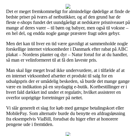
Det er meget fremkommeligt for almindelige dødelige at finde de
bedste priser på tværs af netbutikker, og af den grund har de
fleste e-shops fundet det uundgåeligt at nedskære prisniveauet på
mange af deres varer – til børn og babyer, men også til voksne –
en hel del, og endda nogle gange præstere fragt uden gebyr.
Men det kan til hver en tid være gavnligt at sammenholde nogle
forskellige internet virksomheder i Danmark efter rabat på ABC
plakat – Nordens planter og dyr – Natur forud for at du handler,
så man er velinformeret til at få den laveste pris.
Man skal lige meget hvad ikke undervurdere, at i tilfælde af at
en internet virksomhed afsætter et produkt til salg for en
udsalgspris der er umådelig beskeden, så burde det mange gange
være en indikation på en snydagtig e-butik. Kortbestillinger er i
hvert fald dækket ind under et regulativ, hvilket assisterer en
overfor uoprigtige forretninger på nettet.
Vi slår generelt et slag for køb med gængse betalingskort eller
MobilePay. Som alternativ burde du benytte en afdragsløsning
fra eksempelvis ViaBill, forudsat du higer efter at honorere
pengene ude i fremtiden.