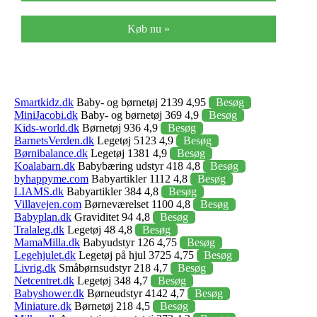
Køb nu »
Smartkidz.dk
Baby- og børnetøj 2139 4,95
Besøg
MiniJacobi.dk
Baby- og børnetøj 369 4,9
Besøg
Kids-world.dk
Børnetøj 936 4,9
Besøg
BarnetsVerden.dk
Legetøj 5123 4,9
Besøg
Børnibalance.dk
Legetøj 1381 4,9
Besøg
Koalabarn.dk
Babybæring udstyr 418 4,8
Besøg
byhappyme.com
Babyartikler 1112 4,8
Besøg
LIAMS.dk
Babyartikler 384 4,8
Besøg
Villavejen.com
Børneværelset 1100 4,8
Besøg
Babyplan.dk
Graviditet 94 4,8
Besøg
Tralaleg.dk
Legetøj 48 4,8
Besøg
MamaMilla.dk
Babyudstyr 126 4,75
Besøg
Legehjulet.dk
Legetøj på hjul 3725 4,75
Besøg
Livrig.dk
Småbørnsudstyr 218 4,7
Besøg
Netcentret.dk
Legetøj 348 4,7
Besøg
Babyshower.dk
Børneudstyr 4142 4,7
Besøg
Miniature.dk
Børnetøj 218 4,5
Besøg