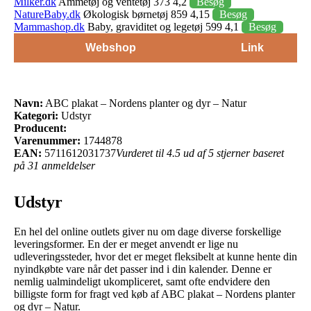
Milker.dk
Ammetøj og ventetøj 373 4,2
Besøg
NatureBaby.dk
Økologisk børnetøj 859 4,15
Besøg
Mammashop.dk
Baby, graviditet og legetøj 599 4,1
Besøg
Webshop
Link
Navn:
ABC plakat – Nordens planter og dyr – Natur
Kategori:
Udstyr
Producent:
Varenummer:
1744878
EAN:
5711612031737
Vurderet til 4.5 ud af 5 stjerner baseret
på 31 anmeldelser
Udstyr
En hel del online outlets giver nu om dage diverse forskellige
leveringsformer. En der er meget anvendt er lige nu
udleveringssteder, hvor det er meget fleksibelt at kunne hente din
nyindkøbte vare når det passer ind i din kalender. Denne er
nemlig ualmindeligt ukompliceret, samt ofte endvidere den
billigste form for fragt ved køb af ABC plakat – Nordens planter
og dyr – Natur.