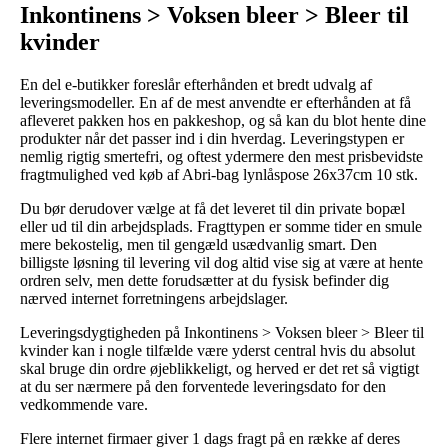
Inkontinens > Voksen bleer > Bleer til
kvinder
En del e-butikker foreslår efterhånden et bredt udvalg af
leveringsmodeller. En af de mest anvendte er efterhånden at få
afleveret pakken hos en pakkeshop, og så kan du blot hente dine
produkter når det passer ind i din hverdag. Leveringstypen er
nemlig rigtig smertefri, og oftest ydermere den mest prisbevidste
fragtmulighed ved køb af Abri-bag lynlåspose 26x37cm 10 stk.
Du bør derudover vælge at få det leveret til din private bopæl
eller ud til din arbejdsplads. Fragttypen er somme tider en smule
mere bekostelig, men til gengæld usædvanlig smart. Den
billigste løsning til levering vil dog altid vise sig at være at hente
ordren selv, men dette forudsætter at du fysisk befinder dig
nærved internet forretningens arbejdslager.
Leveringsdygtigheden på Inkontinens > Voksen bleer > Bleer til
kvinder kan i nogle tilfælde være yderst central hvis du absolut
skal bruge din ordre øjeblikkeligt, og herved er det ret så vigtigt
at du ser nærmere på den forventede leveringsdato for den
vedkommende vare.
Flere internet firmaer giver 1 dags fragt på en række af deres