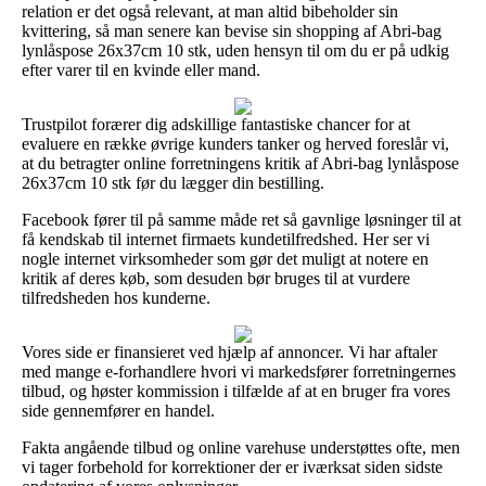
relation er det også relevant, at man altid bibeholder sin
kvittering, så man senere kan bevise sin shopping af Abri-bag
lynlåspose 26x37cm 10 stk, uden hensyn til om du er på udkig
efter varer til en kvinde eller mand.
Trustpilot forærer dig adskillige fantastiske chancer for at
evaluere en række øvrige kunders tanker og herved foreslår vi,
at du betragter online forretningens kritik af Abri-bag lynlåspose
26x37cm 10 stk før du lægger din bestilling.
Facebook fører til på samme måde ret så gavnlige løsninger til at
få kendskab til internet firmaets kundetilfredshed. Her ser vi
nogle internet virksomheder som gør det muligt at notere en
kritik af deres køb, som desuden bør bruges til at vurdere
tilfredsheden hos kunderne.
Vores side er finansieret ved hjælp af annoncer. Vi har aftaler
med mange e-forhandlere hvori vi markedsfører forretningernes
tilbud, og høster kommission i tilfælde af at en bruger fra vores
side gennemfører en handel.
Fakta angående tilbud og online varehuse understøttes ofte, men
vi tager forbehold for korrektioner der er iværksat siden sidste