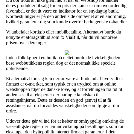
Du bør trods alt ikke glemme, at når en webshop forhandler
deres produkter til salg for en pris der kan ses som overordentlig
favorabel, er det tit være en indikator for en snydagtig butik.
Kortbestillinger er på den anden side omfavnet af en anordning,
hvilket garanterer dig som kunde overfor bedrageriske e-handler.
Vi anbefaler kortkøb eller mobilbetaling. Alternativt burde du
udnytte et afdragstilbud som fx ViaBill, når du vil honorere
prisen over flere uger.
Inden folk køber i en butik på nettet burde de i virkeligheden
bese webbutikkens regler, dog er det normalt ikke specielt
ophidsende.
Et alternativt forslag kan derfor være at finde ud af hvorvidt e-
firmaet er e-mærket, som typisk er en tryghed om at online
webshoppen føjer de danske love, og at forretningen fra tid til
anden ses til af eksperter der har nøje kendskab til
retningslinjerne. Dette er desuden en god genvej til at få
assistance, når du forvoldes vanskeligheder som følge af din
ordre.
Udover dette går vi ind for at køber er omhyggelig omkring de
væsentligste regler der har indvirkning på bestillingen, som for
eksempel den byttepolitik internet firmaet garanterer. I den