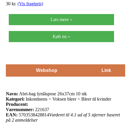
30 kr.
(Vis fragtpris)
Læs mere »
Køb nu »
Webshop
Link
Navn:
Abri-bag lynlåspose 26x37cm 10 stk
Kategori:
Inkontinens > Voksen bleer > Bleer til kvinder
Producent:
Varenummer:
221637
EAN:
5703538428814
Vurderet til 4.1 ud af 5 stjerner baseret
på 2 anmeldelser