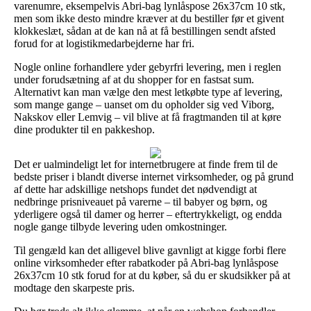
varenumre, eksempelvis Abri-bag lynlåspose 26x37cm 10 stk,
men som ikke desto mindre kræver at du bestiller før et givent
klokkeslæt, sådan at de kan nå at få bestillingen sendt afsted
forud for at logistikmedarbejderne har fri.
Nogle online forhandlere yder gebyrfri levering, men i reglen
under forudsætning af at du shopper for en fastsat sum.
Alternativt kan man vælge den mest letkøbte type af levering,
som mange gange – uanset om du opholder sig ved Viborg,
Nakskov eller Lemvig – vil blive at få fragtmanden til at køre
dine produkter til en pakkeshop.
Det er ualmindeligt let for internetbrugere at finde frem til de
bedste priser i blandt diverse internet virksomheder, og på grund
af dette har adskillige netshops fundet det nødvendigt at
nedbringe prisniveauet på varerne – til babyer og børn, og
yderligere også til damer og herrer – eftertrykkeligt, og endda
nogle gange tilbyde levering uden omkostninger.
Til gengæld kan det alligevel blive gavnligt at kigge forbi flere
online virksomheder efter rabatkoder på Abri-bag lynlåspose
26x37cm 10 stk forud for at du køber, så du er skudsikker på at
modtage den skarpeste pris.