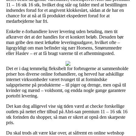
11 – 16 stk 16 stk, hvilket dog står og falder med at bestillingen
indsendes forud for et angivent klokkeslæt, sådan at de har en
chance for at nå at få produktet ekspederet forud for at
medarbejderne har fri.
Enkelte e-forhandlere lover levering uden betaling, men tit
afkræver det at der handles for et konkret beløb. Desuden bør
man gribe den mest letkøbte leveringsudgave, hvilket ofte –
ligegyldigt om man befinder sig nær Horsens, Smørumnedre
eller Haslev – er at få bragt varerne til et afhentningssted.
Det er i dag temmelig fleksibelt for forbrugerne at sammenholde
priser hos diverse online forhandlere, og herved har adskillige
internet virksomheder været tvunget til at formindske
salgspriserne på produkterne – til piger og drenge, men også til
kvinder og mænd – voldsomt, og endda nogle gange garantere
portofri levering.
Det kan dog alligevel vise sig tiden værd at checke forskellige
outlets på nettet efter tilbud på Abri-san premium 11 – 16 stk 16
stk forinden du shopper, så man er sikret at opnå den skarpeste
pris.
Du skal trods alt være klar over, at såfremt en online webshop