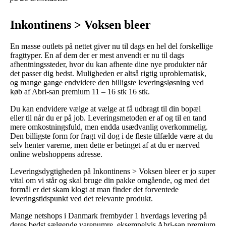
Inkontinens > Voksen bleer
En masse outlets på nettet giver nu til dags en hel del forskellige
fragttyper. En af dem der er mest anvendt er nu til dags
afhentningssteder, hvor du kan afhente dine nye produkter når
det passer dig bedst. Muligheden er altså rigtig uproblematisk,
og mange gange endvidere den billigste leveringsløsning ved
køb af Abri-san premium 11 – 16 stk 16 stk.
Du kan endvidere vælge at vælge at få udbragt til din bopæl
eller til når du er på job. Leveringsmetoden er af og til en tand
mere omkostningsfuld, men endda usædvanlig overkommelig.
Den billigste form for fragt vil dog i de fleste tilfælde være at du
selv henter varerne, men dette er betinget af at du er nærved
online webshoppens adresse.
Leveringsdygtigheden på Inkontinens > Voksen bleer er jo super
vital om vi står og skal bruge din pakke omgående, og med det
formål er det skam klogt at man finder det forventede
leveringstidspunkt ved det relevante produkt.
Mange netshops i Danmark frembyder 1 hverdags levering på
deres bedst sælgende varenumre, eksempelvis Abri-san premium