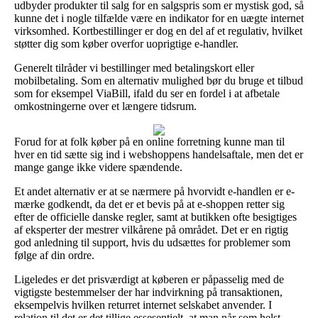
udbyder produkter til salg for en salgspris som er mystisk god, så
kunne det i nogle tilfælde være en indikator for en uægte internet
virksomhed. Kortbestillinger er dog en del af et regulativ, hvilket
støtter dig som køber overfor uoprigtige e-handler.
Generelt tilråder vi bestillinger med betalingskort eller
mobilbetaling. Som en alternativ mulighed bør du bruge et tilbud
som for eksempel ViaBill, ifald du ser en fordel i at afbetale
omkostningerne over et længere tidsrum.
Forud for at folk køber på en online forretning kunne man til
hver en tid sætte sig ind i webshoppens handelsaftale, men det er
mange gange ikke videre spændende.
Et andet alternativ er at se nærmere på hvorvidt e-handlen er e-
mærke godkendt, da det er et bevis på at e-shoppen retter sig
efter de officielle danske regler, samt at butikken ofte besigtiges
af eksperter der mestrer vilkårene på området. Det er en rigtig
god anledning til support, hvis du udsættes for problemer som
følge af din ordre.
Ligeledes er det prisværdigt at køberen er påpasselig med de
vigtigste bestemmelser der har indvirkning på transaktionen,
eksempelvis hvilken returret internet selskabet anvender. I
relation til det er det tillige essesentielt, at man når som helst