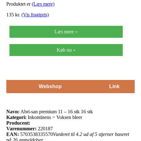
Produktet er
(Læs mere)
135 kr.
(Vis fragtpris)
Læs mere »
Køb nu »
Webshop
Link
Navn:
Abri-san premium 11 – 16 stk 16 stk
Kategori:
Inkontinens > Voksen bleer
Producent:
Varenummer:
220187
EAN:
5703538335570
Vurderet til 4.2 ud af 5 stjerner baseret
på 26 anmeldelser