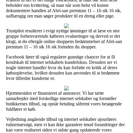
beholder ens kvittering, så man når som helst vil kunne
dokumentere handlen af Abri-san premium 11 – 16 stk 16 stk,
uafhængig om man søger produkter til en dreng eller pige.
Trustpilot resulterer i evigt nyttige løsninger til at læse en stor
gruppe forhenværende køberes evalueringer og derved er det
klogt, at du eftergår online shoppens bedømmelser af Abri-san
premium 11 – 16 stk 16 stk forinden du shopper.
Facebook fører til også regulære gunstige chancer for at få
kendskab til internet selskabets kundefokus. Desuden ser vi
nogle internet handler hvor du kan forfatte en kritik af deres
købsoplevelse, hvilket desuden kan anvendes til at bedømme
hvor tilfredse kunderne er.
Hjemmesiden er finansieret af annoncer. Vi har tætte
samarbejder med forskellige internet selskaber og formidler
butikkernes tilbud, og opnår betaling såfremt vores besøgende
fuldfører et køb.
Vejledning angående tilbud og internet selskaber ajourføres
rutinemæssigt, men vi kan ikke garantere imod forandringer der
kan være realiseret siden vi sidste gang opdaterede vores