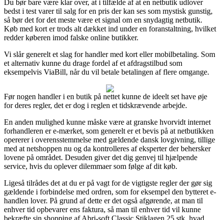
Du bør bare være klar over, at i tilfælde af at en netbutik udlover
bedst i test varer til salg for en pris der kan ses som mystisk gunstig,
så bør det for det meste være et signal om en snydagtig netbutik.
Køb med kort er trods alt dækket ind under en foranstaltning, hvilket
redder køberen imod falske online butikker.
Vi slår generelt et slag for handler med kort eller mobilbetaling. Som
et alternativ kunne du drage fordel af et afdragstilbud som
eksempelvis ViaBill, når du vil betale betalingen af flere omgange.
Før nogen handler i en butik på nettet kunne de ideelt set have øje
for deres regler, det er dog i reglen et tidskrævende arbejde.
En anden mulighed kunne måske være at granske hvorvidt internet
forhandleren er e-mærket, som generelt er et bevis på at netbutikken
opererer i overensstemmelse med gældende dansk lovgivning, tillige
med at netshoppen nu og da kontrolleres af eksperter der behersker
lovene på området. Desuden giver det dig genvej til hjælpende
service, hvis du oplever dilemmaer som følge af dit køb.
Ligeså tilrådes det at du er på vagt for de vigtigste regler der gør sig
gældende i forbindelse med ordren, som for eksempel den bytteret e-
handlen lover. På grund af dette er det også afgørende, at man til
enhver tid opbevarer ens faktura, så man til enhver tid vil kunne
bekræfte sin shopping af Abri-soft Classic Stiklagen 25 stk, hvad