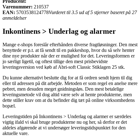
Producent:
Varenummer:
210537
EAN:
5703538124778
Vurderet til 3.5 ud af 5 stjerner baseret på 27
anmeldelser
Inkontinens > Underlag og alarmer
Mange e-shops foreslår efterhånden diverse fragtløsninger. Den mest
benyttede er p.t. at få sendt til en pakkeshop, hvor du så selv henter
dine nye produkter når der er mulighed for det. Leveringsformen er
jo særligt ligetil, og oftest tillige den mest prisbevidste
leveringsversion ved køb af Abri-soft Classic Stiklagen 25 stk.
Du kunne alternativt beslutte dig for at få ordren sendt hjem til dig
eller til adressen på dit arbejde. Metoden er som regel en anelse mere
pebret, men desuden meget gnidningsløs. Den mest betalelige
leveringsmetode vil dog altid være selv at hente produkterne, men
dette stiller krav om at du befinder dig tæt på online virksomhedens
bopæl.
Leveringstiden på Inkontinens > Underlag og alarmer er særdeles
vigtig ifald vi skal bruge produkterne nu og her, så derfor er det
aldeles afgørende at vi undersøger leveringstidspunktet for den
aktuelle vare.