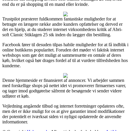
end du er på shopping til en mand eller kvinde.
Trustpilot præsterer fuldkommen fantastiske muligheder for at
betragte en længere række andre kunders opfattelser og derved er
det en hjælp, at du studerer internet virksomhedens kritik af Abri-
soft Classic Stiklagen 25 stk inden du lægger din bestilling.
Facebook fører til desuden tilpas habile muligheder for at få indblik i
online butikkens popularitet. Foruden det møder vi faktisk internet
webshops som gør det muligt at sammensætte en omtale af deres
køb, hvilket også bør drages fordel af til at vurdere tilfredsheden hos
kunderne.
Denne hjemmeside er finansieret af annoncer. Vi arbejder sammen
med forskellige shops på nettet idet vi promoverer firmaernes varer,
og tager imod godtgørelse såfremt de besøgende vi sender videre
udfører et køb.
Vejledning angående tilbud og internet forretninger opdateres ofte,
men det er ikke muligt for os at give garantier imod modifikationer
der potentielt er iværksat siden vi nyligst opdaterede de anvendte
informationer.