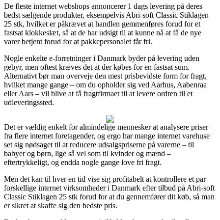
De fleste internet webshops annoncerer 1 dags levering på deres
bedst sælgende produkter, eksempelvis Abri-soft Classic Stiklagen
25 stk, hvilket er påkrævet at handlen gemmenføres forud for et
fastsat klokkeslæt, så at de har udsigt til at kunne nå at få de nye
varer betjent forud for at pakkepersonalet får fri.
Nogle enkelte e-forretninger i Danmark byder på levering uden
gebyr, men oftest kræves det at der købes for en fastsat sum.
Alternativt bør man overveje den mest prisbevidste form for fragt,
hvilket mange gange – om du opholder sig ved Aarhus, Aabenraa
eller Aars – vil blive at få fragtfirmaet til at levere ordren til et
udleveringssted.
Det er vældig enkelt for almindelige mennesker at analysere priser
fra flere internet foretagender, og ergo har mange internet varehuse
set sig nødsaget til at reducere udsalgspriserne på varerne – til
babyer og børn, lige så vel som til kvinder og mænd –
eftertrykkeligt, og endda nogle gange love fri fragt.
Men det kan til hver en tid vise sig profitabelt at kontrollere et par
forskellige internet virksomheder i Danmark efter tilbud på Abri-soft
Classic Stiklagen 25 stk forud for at du gennemfører dit køb, så man
er sikret at skaffe sig den bedste pris.