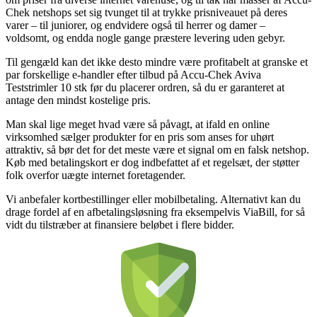
Chek netshops set sig tvunget til at trykke prisniveauet på deres
varer – til juniorer, og endvidere også til herrer og damer –
voldsomt, og endda nogle gange præstere levering uden gebyr.
Til gengæld kan det ikke desto mindre være profitabelt at granske et
par forskellige e-handler efter tilbud på Accu-Chek Aviva
Teststrimler 10 stk før du placerer ordren, så du er garanteret at
antage den mindst kostelige pris.
Man skal lige meget hvad være så påvagt, at ifald en online
virksomhed sælger produkter for en pris som anses for uhørt
attraktiv, så bør det for det meste være et signal om en falsk netshop.
Køb med betalingskort er dog indbefattet af et regelsæt, der støtter
folk overfor uægte internet foretagender.
Vi anbefaler kortbestillinger eller mobilbetaling. Alternativt kan du
drage fordel af en afbetalingsløsning fra eksempelvis ViaBill, for så
vidt du tilstræber at finansiere beløbet i flere bidder.