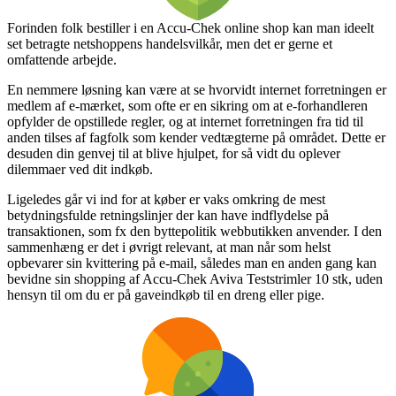
Forinden folk bestiller i en Accu-Chek online shop kan man ideelt
set betragte netshoppens handelsvilkår, men det er gerne et
omfattende arbejde.
En nemmere løsning kan være at se hvorvidt internet forretningen er
medlem af e-mærket, som ofte er en sikring om at e-forhandleren
opfylder de opstillede regler, og at internet forretningen fra tid til
anden tilses af fagfolk som kender vedtægterne på området. Dette er
desuden din genvej til at blive hjulpet, for så vidt du oplever
dilemmaer ved dit indkøb.
Ligeledes går vi ind for at køber er vaks omkring de mest
betydningsfulde retningslinjer der kan have indflydelse på
transaktionen, som fx den byttepolitik webbutikken anvender. I den
sammenhæng er det i øvrigt relevant, at man når som helst
opbevarer sin kvittering på e-mail, således man en anden gang kan
bevidne sin shopping af Accu-Chek Aviva Teststrimler 10 stk, uden
hensyn til om du er på gaveindkøb til en dreng eller pige.