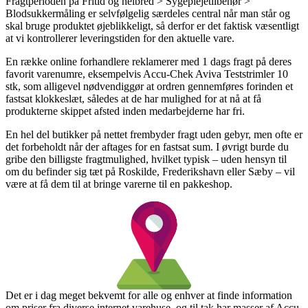
Fragtperioden på Fritid og helbred > Sygeplejetilbehør >
Blodsukkermåling er selvfølgelig særdeles central når man står og
skal bruge produktet øjeblikkeligt, så derfor er det faktisk væsentligt
at vi kontrollerer leveringstiden for den aktuelle vare.
En række online forhandlere reklamerer med 1 dags fragt på deres
favorit varenumre, eksempelvis Accu-Chek Aviva Teststrimler 10
stk, som alligevel nødvendiggør at ordren gennemføres forinden et
fastsat klokkeslæt, således at de har mulighed for at nå at få
produkterne skippet afsted inden medarbejderne har fri.
En hel del butikker på nettet frembyder fragt uden gebyr, men ofte er
det forbeholdt når der aftages for en fastsat sum. I øvrigt burde du
gribe den billigste fragtmulighed, hvilket typisk – uden hensyn til
om du befinder sig tæt på Roskilde, Frederikshavn eller Sæby – vil
være at få dem til at bringe varerne til en pakkeshop.
Det er i dag meget bekvemt for alle og enhver at finde information
om priser fra diverse internet varehuse, og til tak har masser af Accu-