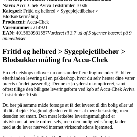
Navn:
Accu-Chek Aviva Teststrimler 10 stk
Kategori:
Fritid og helbred > Sygeplejetilbehør >
Blodsukkermåling
Producent:
Accu-Chek
Varenummer:
214921
EAN:
4015630981557
Vurderet til 3.7 ud af 5 stjerner baseret på 9
anmeldelser
Fritid og helbred > Sygeplejetilbehør >
Blodsukkermåling fra Accu-Chek
En del netshops udlover nu om stunder flere fragtmetoder. Et hit er
efterhånden levering til en pakkeshop, hvor du selv henter dine varer
præcis når det passer dig. Denne er jo yderst ukompliceret, samt
oftest tillige den billigste leveringsform ved køb af Accu-Chek Aviva
Teststrimler 10 stk.
Du bør på samme måde forsøge at få det leveret til din bolig eller ud
til dit arbejde. Fragtmuligheden er tit en sjat mere bekostelig, men
desuden ret smart. Den mest letkøbte leveringsmulighed er
utvivlsomt at hente ordren selv, men den mulighed står og falder
med at du lever nærved internet virksomhedens hjemsted.