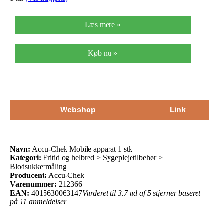
Læs mere »
Køb nu »
Webshop
Link
Navn:
Accu-Chek Mobile apparat 1 stk
Kategori:
Fritid og helbred > Sygeplejetilbehør >
Blodsukkermåling
Producent:
Accu-Chek
Varenummer:
212366
EAN:
4015630063147
Vurderet til 3.7 ud af 5 stjerner baseret
på 11 anmeldelser