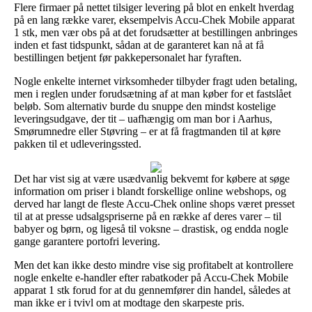
Flere firmaer på nettet tilsiger levering på blot en enkelt hverdag
på en lang række varer, eksempelvis Accu-Chek Mobile apparat
1 stk, men vær obs på at det forudsætter at bestillingen anbringes
inden et fast tidspunkt, sådan at de garanteret kan nå at få
bestillingen betjent før pakkepersonalet har fyraften.
Nogle enkelte internet virksomheder tilbyder fragt uden betaling,
men i reglen under forudsætning af at man køber for et fastslået
beløb. Som alternativ burde du snuppe den mindst kostelige
leveringsudgave, der tit – uafhængig om man bor i Aarhus,
Smørumnedre eller Støvring – er at få fragtmanden til at køre
pakken til et udleveringssted.
Det har vist sig at være usædvanlig bekvemt for købere at søge
information om priser i blandt forskellige online webshops, og
derved har langt de fleste Accu-Chek online shops været presset
til at at presse udsalgspriserne på en række af deres varer – til
babyer og børn, og ligeså til voksne – drastisk, og endda nogle
gange garantere portofri levering.
Men det kan ikke desto mindre vise sig profitabelt at kontrollere
nogle enkelte e-handler efter rabatkoder på Accu-Chek Mobile
apparat 1 stk forud for at du gennemfører din handel, således at
man ikke er i tvivl om at modtage den skarpeste pris.