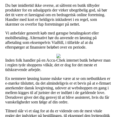
Du bør imidlertid ikke overse, at såfremt en butik tilbyder
produkter for en udsalgspris der virker ubegribelig god, så bør
det tit være et faresignal om en bedragerisk online forretning.
Handler med kort er heldigvis inkluderet i en regel, som
skærmer os overfor fup forretninger på nettet.
Vi anbefaler generelt køb med gængse betalingskort eller
mobilbetaling. Alternativt bør du anvende en løsning på
afbetaling som eksempelvis ViaBill, i tilfælde af at du
efterspørger at finansiere beløbet over en periode.
Inden folk handler på en Accu-Chek internet butik behøver man
i reglen tyde shoppens vilkår, det er dog for det meste et
tidskrævende arbejde.
En nemmere løsning kunne måske være at se om netbutikken er
e-mærke tilsluttet, da det almindeligvis er et bevis på at e-firmaet
anerkender dansk lovgivning, udover at webshoppen en gang i
mellem kigges til af jurister der er indført i de gældende love.
Derudover giver det dig genvej til at blive assisteret, hvis du får
vanskeligheder som følge af din ordre.
Tilmed slår vi et slag for at du er vidende om de mest vitale
regler der indvirker på bestillingen, til eksempel den byttepolitik