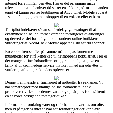
internet forretningen benytter. Her er det på samme måde
relevant, at man til enhver tid sikrer ens faktura, så man en anden
gang vil kunne påvise bestillingen af Accu-Chek Mobile apparat
1 stk, uafhængig om man shopper til en voksen eller et barn.
Trustpilot indebærer sådan set fordelagtige løsninger til at
eksaminere en hel del forhenværende forbrugeres evalueringer
og derved er det fornuftigt, at du sonderer online butikkens
vurderinger af Accu-Chek Mobile apparat 1 stk før du shopper.
Facebook fremskaffer på samme måde tilpas fornemme
muligheder for at få kendskab til netshoppens popularitet. Her er
der mange online forhandlere som gør det muligt at give en
kritik af virksomhedens service, hvilket tilmed må udnyttes til
vurdering af tidligere kunders oplevelser.
Denne hjemmeside er finansieret af indtægter fra reklamer. Vi
har samarbejder med utallige online forhandlere idet vi
promoverer virksomhedernes varer, og opnår provision såfremt
en af vores besøgende foretager et køb.
Informationer omkring varer og e-forhandlere værnes om ofte,
men vi påtager os intet ansvar for forandringer der kan være