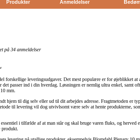
Produkter
Anmeldelser
Bedøm
eret på 34 anmeldelser
L
del forskellige leveringsudgaver. Det mest populære er for øjeblikket at
r det passer ind i din hverdag. Løsningen er nemlig ultra enkel, samt of
y 10 mm.
 hjem til dig selv eller ud til dit arbejdes adresse. Fragtmetoden er t
tode til levering vil dog utvivlsomt være selv at hente produkterne, som
sentiel i tilfælde af at man står og skal bruge varen fluks, og herved er
e produkt.
gs levering på utallige produkter, eksempelvis Blomdahl Plenary 10 mm,