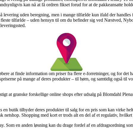
ndsynligvis kan nå at få ordren fikset forud for at de pakkeansatte holde
på levering uden beregning, men i mange tilfælde kun ifald der handles
e fleste tilfælde – uden hensyn til om du befinder sig ved Næstved, Nybo
dleveringssted.
øbere at finde information om priser fra flere e-forretninger, og for d
spriserne på mange af deres produkter – til børn, og samtidig også til 
stigt at granske forskellige online shops efter udsalg på Blomdahl Plen
s en butik tilbyder deres produkter til salg for en pris som kan virke he
lsk netshop. Shopping med kort er trods alt en del af et regulativ, hvilk
ay. Som en anden løsning kan du drage fordel af en afdragsordning som 