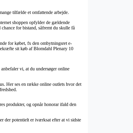
ange tilfælde et omfattende arbejde.
nternet shoppen opfylder de gældende
d chance for bistand, såfremt du skulle få
de for købet, fx den ombytningsret e-
 bekræfte sit køb af Blomdahl Plenary 10
anbefaler vi, at du undersøger online
us. Her ses en række online outlets hvor det
lfredshed.
eres produkter, og opnår honorar ifald den
r der potentielt er iværksat efter at vi sidste