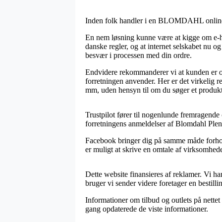
Inden folk handler i en BLOMDAHL online sh
En nem løsning kunne være at kigge om e-ha
danske regler, og at internet selskabet nu og
besvær i processen med din ordre.
Endvidere rekommanderer vi at kunden er op
forretningen anvender. Her er det virkelig r
mm, uden hensyn til om du søger et produkt 
Trustpilot fører til nogenlunde fremragende
forretningens anmeldelser af Blomdahl Plen
Facebook bringer dig på samme måde forholds
er muligt at skrive en omtale af virksomheden
Dette website finansieres af reklamer. Vi ha
bruger vi sender videre foretager en bestilli
Informationer om tilbud og outlets på nettet o
gang opdaterede de viste informationer.