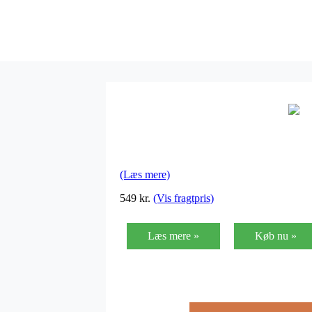
(Læs mere)
549 kr.
(Vis fragtpris)
Læs mere »
Køb nu »