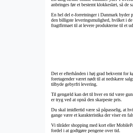
anbringes før et bestemt klokkeslæt, så de sa
En hel del e-forretninger i Danmark byder 
den billigste leveringsmulighed, hvilket i d
fragtfirmaet til at levere produkterne til et u
Det er efterhånden i høj grad bekvemt for k
foretagender været nødt til at nedskære salg
tilbyde gebyrfri levering.
Til gengæld kan det til hver en tid være gun
er tryg ved at opnå den skarpeste pris.
Du skal imidlertid være så påpasselig, at hvi
gange være et karakteristika der viser en fa
Vi tilråder shopping med kort eller MobileP
fordel i at godtgøre pengene over tid.