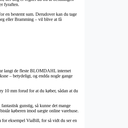
r fyraften.
 for en bestemt sum. Derudover kan du tage
rg eller Bramming – vil blive at få
et har langt de fleste BLOMDAHL internet
voksne – betydeligt, og endda nogle gange
ary 10 mm forud for at du køber, sådan at du
lt fantastisk gunstig, så kunne det mange
et bistår køberen imod uægte online varehuse.
for eksempel ViaBill, for så vidt du ser en