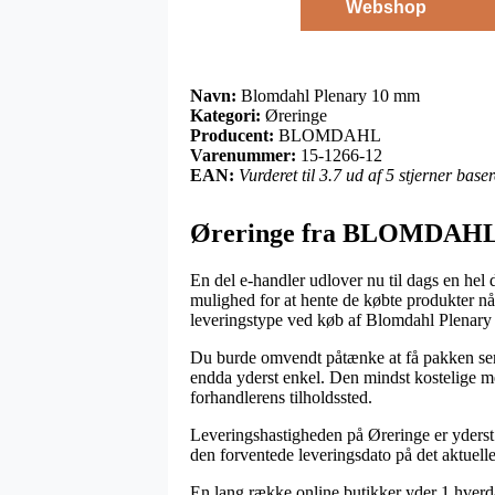
Webshop
Navn:
Blomdahl Plenary 10 mm
Kategori:
Øreringe
Producent:
BLOMDAHL
Varenummer:
15-1266-12
EAN:
Vurderet til 3.7 ud af 5 stjerner bas
Øreringe fra BLOMDAH
En del e-handler udlover nu til dags en hel 
mulighed for at hente de købte produkter nå
leveringstype ved køb af Blomdahl Plenar
Du burde omvendt påtænke at få pakken sendt
endda yderst enkel. Den mindst kostelige me
forhandlerens tilholdssted.
Leveringshastigheden på Øreringe er yderst es
den forventede leveringsdato på det aktuell
En lang række online butikker yder 1 hverda