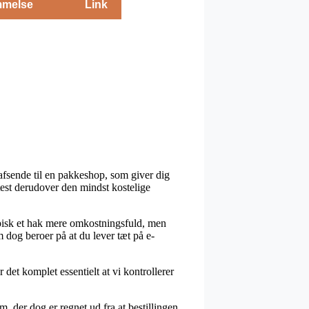
melse
Link
 afsende til en pakkeshop, som giver dig
test derudover den mindst kostelige
ypisk et hak mere omkostningsfuld, men
 dog beroer på at du lever tæt på e-
 det komplet essentielt at vi kontrollerer
 der dog er regnet ud fra at bestillingen