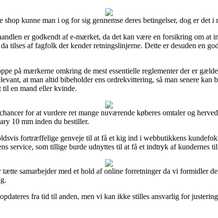
op kunne man i og for sig gennemse deres betingelser, dog er det i m
ndlen er godkendt af e-mærket, da det kan være en forsikring om at i
 da tilses af fagfolk der kender retningslinjerne. Dette er desuden en go
pe på mærkerne omkring de mest essentielle reglementer der er gælden
elevant, at man altid bibeholder ens ordrekvittering, så man senere kan
til en mand eller kvinde.
 chancer for at vurdere ret mange nuværende køberes omtaler og herved 
ary 10 mm inden du bestiller.
vis fortræffelige genveje til at få et kig ind i webbutikkens kundefok
s service, som tillige burde udnyttes til at få et indtryk af kundernes ti
r tætte samarbejder med et hold af online forretninger da vi formidler d
ng.
pdateres fra tid til anden, men vi kan ikke stilles ansvarlig for justeringe