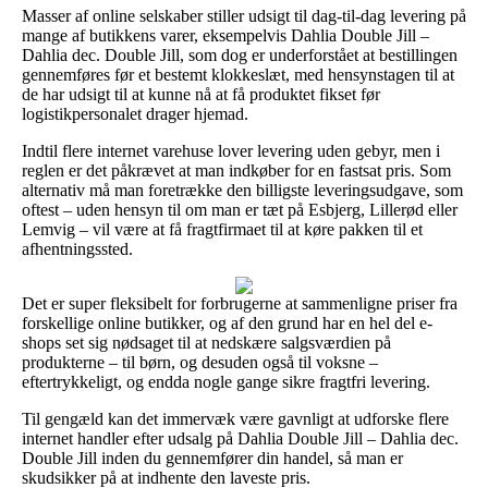
Masser af online selskaber stiller udsigt til dag-til-dag levering på
mange af butikkens varer, eksempelvis Dahlia Double Jill –
Dahlia dec. Double Jill, som dog er underforstået at bestillingen
gennemføres før et bestemt klokkeslæt, med hensynstagen til at
de har udsigt til at kunne nå at få produktet fikset før
logistikpersonalet drager hjemad.
Indtil flere internet varehuse lover levering uden gebyr, men i
reglen er det påkrævet at man indkøber for en fastsat pris. Som
alternativ må man foretrække den billigste leveringsudgave, som
oftest – uden hensyn til om man er tæt på Esbjerg, Lillerød eller
Lemvig – vil være at få fragtfirmaet til at køre pakken til et
afhentningssted.
Det er super fleksibelt for forbrugerne at sammenligne priser fra
forskellige online butikker, og af den grund har en hel del e-
shops set sig nødsaget til at nedskære salgsværdien på
produkterne – til børn, og desuden også til voksne –
eftertrykkeligt, og endda nogle gange sikre fragtfri levering.
Til gengæld kan det immervæk være gavnligt at udforske flere
internet handler efter udsalg på Dahlia Double Jill – Dahlia dec.
Double Jill inden du gennemfører din handel, så man er
skudsikker på at indhente den laveste pris.