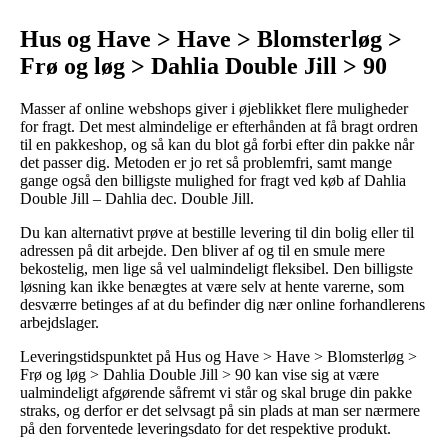
Hus og Have > Have > Blomsterløg >
Frø og løg > Dahlia Double Jill > 90
Masser af online webshops giver i øjeblikket flere muligheder
for fragt. Det mest almindelige er efterhånden at få bragt ordren
til en pakkeshop, og så kan du blot gå forbi efter din pakke når
det passer dig. Metoden er jo ret så problemfri, samt mange
gange også den billigste mulighed for fragt ved køb af Dahlia
Double Jill – Dahlia dec. Double Jill.
Du kan alternativt prøve at bestille levering til din bolig eller til
adressen på dit arbejde. Den bliver af og til en smule mere
bekostelig, men lige så vel ualmindeligt fleksibel. Den billigste
løsning kan ikke benægtes at være selv at hente varerne, som
desværre betinges af at du befinder dig nær online forhandlerens
arbejdslager.
Leveringstidspunktet på Hus og Have > Have > Blomsterløg >
Frø og løg > Dahlia Double Jill > 90 kan vise sig at være
ualmindeligt afgørende såfremt vi står og skal bruge din pakke
straks, og derfor er det selvsagt på sin plads at man ser nærmere
på den forventede leveringsdato for det respektive produkt.