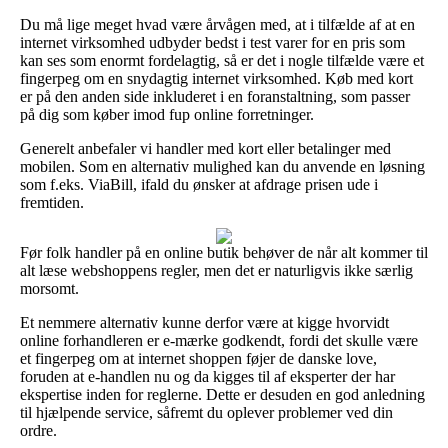
Du må lige meget hvad være årvågen med, at i tilfælde af at en
internet virksomhed udbyder bedst i test varer for en pris som
kan ses som enormt fordelagtig, så er det i nogle tilfælde være et
fingerpeg om en snydagtig internet virksomhed. Køb med kort
er på den anden side inkluderet i en foranstaltning, som passer
på dig som køber imod fup online forretninger.
Generelt anbefaler vi handler med kort eller betalinger med
mobilen. Som en alternativ mulighed kan du anvende en løsning
som f.eks. ViaBill, ifald du ønsker at afdrage prisen ude i
fremtiden.
Før folk handler på en online butik behøver de når alt kommer til
alt læse webshoppens regler, men det er naturligvis ikke særlig
morsomt.
Et nemmere alternativ kunne derfor være at kigge hvorvidt
online forhandleren er e-mærke godkendt, fordi det skulle være
et fingerpeg om at internet shoppen føjer de danske love,
foruden at e-handlen nu og da kigges til af eksperter der har
ekspertise inden for reglerne. Dette er desuden en god anledning
til hjælpende service, såfremt du oplever problemer ved din
ordre.