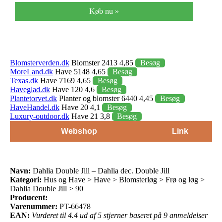
Køb nu »
Blomsterverden.dk
Blomster 2413 4,85
Besøg
MoreLand.dk
Have 5148 4,65
Besøg
Texas.dk
Have 7169 4,65
Besøg
Haveglad.dk
Have 120 4,6
Besøg
Plantetorvet.dk
Planter og blomster 6440 4,45
Besøg
HaveHandel.dk
Have 20 4,1
Besøg
Luxury-outdoor.dk
Have 21 3,8
Besøg
Webshop
Link
Navn:
Dahlia Double Jill – Dahlia dec. Double Jill
Kategori:
Hus og Have > Have > Blomsterløg > Frø og løg >
Dahlia Double Jill > 90
Producent:
Varenummer:
PT-66478
EAN:
Vurderet til 4.4 ud af 5 stjerner baseret på 9 anmeldelser