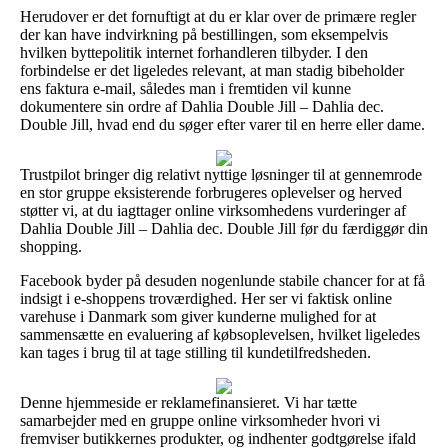
Herudover er det fornuftigt at du er klar over de primære regler
der kan have indvirkning på bestillingen, som eksempelvis
hvilken byttepolitik internet forhandleren tilbyder. I den
forbindelse er det ligeledes relevant, at man stadig bibeholder
ens faktura e-mail, således man i fremtiden vil kunne
dokumentere sin ordre af Dahlia Double Jill – Dahlia dec.
Double Jill, hvad end du søger efter varer til en herre eller dame.
Trustpilot bringer dig relativt nyttige løsninger til at gennemrode
en stor gruppe eksisterende forbrugeres oplevelser og herved
støtter vi, at du iagttager online virksomhedens vurderinger af
Dahlia Double Jill – Dahlia dec. Double Jill før du færdiggør din
shopping.
Facebook byder på desuden nogenlunde stabile chancer for at få
indsigt i e-shoppens troværdighed. Her ser vi faktisk online
varehuse i Danmark som giver kunderne mulighed for at
sammensætte en evaluering af købsoplevelsen, hvilket ligeledes
kan tages i brug til at tage stilling til kundetilfredsheden.
Denne hjemmeside er reklamefinansieret. Vi har tætte
samarbejder med en gruppe online virksomheder hvori vi
fremviser butikkernes produkter, og indhenter godtgørelse ifald