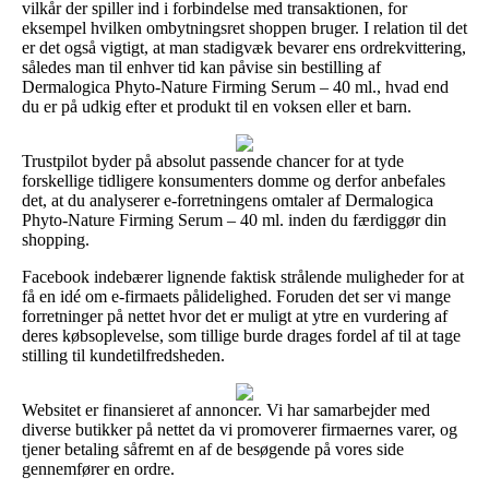
vilkår der spiller ind i forbindelse med transaktionen, for
eksempel hvilken ombytningsret shoppen bruger. I relation til det
er det også vigtigt, at man stadigvæk bevarer ens ordrekvittering,
således man til enhver tid kan påvise sin bestilling af
Dermalogica Phyto-Nature Firming Serum – 40 ml., hvad end
du er på udkig efter et produkt til en voksen eller et barn.
Trustpilot byder på absolut passende chancer for at tyde
forskellige tidligere konsumenters domme og derfor anbefales
det, at du analyserer e-forretningens omtaler af Dermalogica
Phyto-Nature Firming Serum – 40 ml. inden du færdiggør din
shopping.
Facebook indebærer lignende faktisk strålende muligheder for at
få en idé om e-firmaets pålidelighed. Foruden det ser vi mange
forretninger på nettet hvor det er muligt at ytre en vurdering af
deres købsoplevelse, som tillige burde drages fordel af til at tage
stilling til kundetilfredsheden.
Websitet er finansieret af annoncer. Vi har samarbejder med
diverse butikker på nettet da vi promoverer firmaernes varer, og
tjener betaling såfremt en af de besøgende på vores side
gennemfører en ordre.