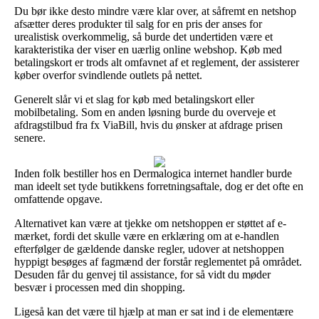
Du bør ikke desto mindre være klar over, at såfremt en netshop
afsætter deres produkter til salg for en pris der anses for
urealistisk overkommelig, så burde det undertiden være et
karakteristika der viser en uærlig online webshop. Køb med
betalingskort er trods alt omfavnet af et reglement, der assisterer
køber overfor svindlende outlets på nettet.
Generelt slår vi et slag for køb med betalingskort eller
mobilbetaling. Som en anden løsning burde du overveje et
afdragstilbud fra fx ViaBill, hvis du ønsker at afdrage prisen
senere.
Inden folk bestiller hos en Dermalogica internet handler burde
man ideelt set tyde butikkens forretningsaftale, dog er det ofte en
omfattende opgave.
Alternativet kan være at tjekke om netshoppen er støttet af e-
mærket, fordi det skulle være en erklæring om at e-handlen
efterfølger de gældende danske regler, udover at netshoppen
hyppigt besøges af fagmænd der forstår reglementet på området.
Desuden får du genvej til assistance, for så vidt du møder
besvær i processen med din shopping.
Ligeså kan det være til hjælp at man er sat ind i de elementære