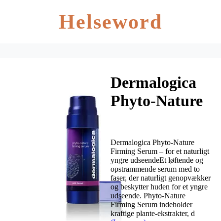
Helseword
Dermalogica
Phyto-Nature
Firming
Serum – 40
Dermalogica Phyto-Nature
ml.
Firming Serum – for et naturligt
yngre udseendeEt løftende og
opstrammende serum med to
faser, der naturligt genopvækker
og beskytter huden for et yngre
udseende. Phyto-Nature
Firming Serum indeholder
kraftige plante-ekstrakter, d