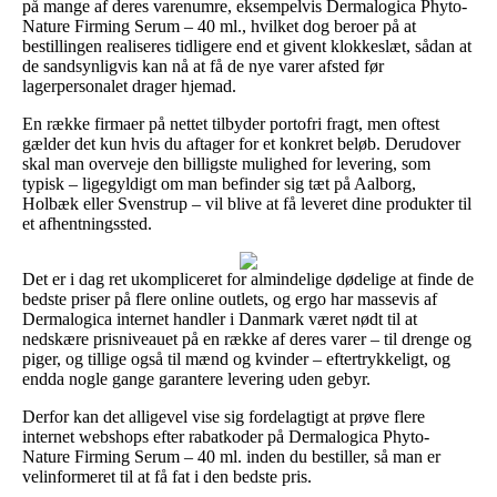
på mange af deres varenumre, eksempelvis Dermalogica Phyto-
Nature Firming Serum – 40 ml., hvilket dog beroer på at
bestillingen realiseres tidligere end et givent klokkeslæt, sådan at
de sandsynligvis kan nå at få de nye varer afsted før
lagerpersonalet drager hjemad.
En række firmaer på nettet tilbyder portofri fragt, men oftest
gælder det kun hvis du aftager for et konkret beløb. Derudover
skal man overveje den billigste mulighed for levering, som
typisk – ligegyldigt om man befinder sig tæt på Aalborg,
Holbæk eller Svenstrup – vil blive at få leveret dine produkter til
et afhentningssted.
Det er i dag ret ukompliceret for almindelige dødelige at finde de
bedste priser på flere online outlets, og ergo har massevis af
Dermalogica internet handler i Danmark været nødt til at
nedskære prisniveauet på en række af deres varer – til drenge og
piger, og tillige også til mænd og kvinder – eftertrykkeligt, og
endda nogle gange garantere levering uden gebyr.
Derfor kan det alligevel vise sig fordelagtigt at prøve flere
internet webshops efter rabatkoder på Dermalogica Phyto-
Nature Firming Serum – 40 ml. inden du bestiller, så man er
velinformeret til at få fat i den bedste pris.