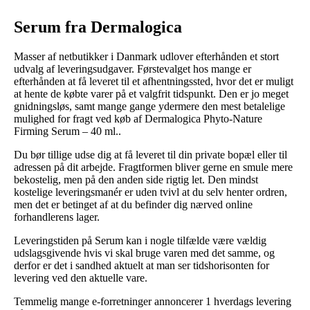
Serum fra Dermalogica
Masser af netbutikker i Danmark udlover efterhånden et stort
udvalg af leveringsudgaver. Førstevalget hos mange er
efterhånden at få leveret til et afhentningssted, hvor det er muligt
at hente de købte varer på et valgfrit tidspunkt. Den er jo meget
gnidningsløs, samt mange gange ydermere den mest betalelige
mulighed for fragt ved køb af Dermalogica Phyto-Nature
Firming Serum – 40 ml..
Du bør tillige udse dig at få leveret til din private bopæl eller til
adressen på dit arbejde. Fragtformen bliver gerne en smule mere
bekostelig, men på den anden side rigtig let. Den mindst
kostelige leveringsmanér er uden tvivl at du selv henter ordren,
men det er betinget af at du befinder dig nærved online
forhandlerens lager.
Leveringstiden på Serum kan i nogle tilfælde være vældig
udslagsgivende hvis vi skal bruge varen med det samme, og
derfor er det i sandhed aktuelt at man ser tidshorisonten for
levering ved den aktuelle vare.
Temmelig mange e-forretninger annoncerer 1 hverdags levering