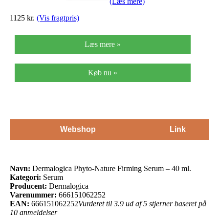
(Læs mere)
1125 kr.
(Vis fragtpris)
Læs mere »
Køb nu »
Webshop
Link
Navn:
Dermalogica Phyto-Nature Firming Serum – 40 ml.
Kategori:
Serum
Producent:
Dermalogica
Varenummer:
666151062252
EAN:
666151062252
Vurderet til 3.9 ud af 5 stjerner baseret på
10 anmeldelser