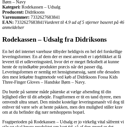
Børn – Navy
Kategori:
Rodekassen – Udsalg
Producent:
Didriksons
Varenummer:
7332627683841
EAN:
7332627683841
Vurderet til 4.9 ud af 5 stjerner baseret på 46
anmeldelser
Rodekassen – Udsalg fra Didriksons
En hel del internet varehuse tilbyder heldigvis en hel del forskellige
leveringsformer. En af dem der er mest anvendt er i øjeblikket at få
leveret til et udleveringssted, hvor det er meget fleksibelt at kunne
hente de nyindkøbte produkter præcis når det passer dig.
Leveringsformen er nemlig ret hensigtsmæssig, samt ofte desuden
den mest letkøbte fragtmetode ved køb af Didriksons Fossa Kids
Three-Finger Gloves – Handske Børn – Navy.
Du burde på samme måde påtænke at vælge afsending til din
lejlighed eller til dit arbejde. Fragtformen er tit en tand dyrere, men
omvendt ultra smart. Den mindst kostelige leveringsmanér vil dog til
enhver tid være selv at hente pakken, men den mulighed stiller krav
om at du befinder dig nær netshoppens bopæl.
Fragtperioden på Rodekassen – Udsalg er jo virkelig vital såfremt vi
står og skal bruge produktet om kort tid, så af den grund er det