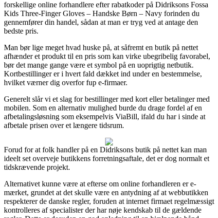
forskellige online forhandlere efter rabatkoder på Didriksons Fossa
Kids Three-Finger Gloves – Handske Børn – Navy forinden du
gennemfører din handel, sådan at man er tryg ved at antage den
bedste pris.
Man bør lige meget hvad huske på, at såfremt en butik på nettet
afhænder et produkt til en pris som kan virke ubegribelig favorabel,
bør det mange gange være et symbol på en uoprigtig netbutik.
Kortbestillinger er i hvert fald dækket ind under en bestemmelse,
hvilket værner dig overfor fup e-firmaer.
Generelt slår vi et slag for bestillinger med kort eller betalinger med
mobilen. Som en alternativ mulighed burde du drage fordel af en
afbetalingsløsning som eksempelvis ViaBill, ifald du har i sinde at
afbetale prisen over et længere tidsrum.
Forud for at folk handler på en Didriksons butik på nettet kan man
ideelt set overveje butikkens forretningsaftale, det er dog normalt et
tidskrævende projekt.
Alternativet kunne være at efterse om online forhandleren er e-
mærket, grundet at det skulle være en antydning af at webbutikken
respekterer de danske regler, foruden at internet firmaet regelmæssigt
kontrolleres af specialister der har nøje kendskab til de gældende