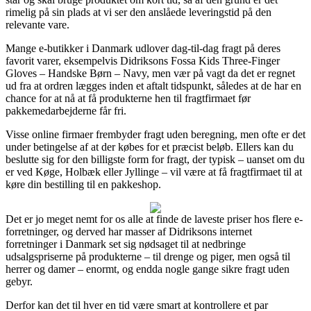
rimelig på sin plads at vi ser den anslåede leveringstid på den
relevante vare.
Mange e-butikker i Danmark udlover dag-til-dag fragt på deres
favorit varer, eksempelvis Didriksons Fossa Kids Three-Finger
Gloves – Handske Børn – Navy, men vær på vagt da det er regnet
ud fra at ordren lægges inden et aftalt tidspunkt, således at de har en
chance for at nå at få produkterne hen til fragtfirmaet før
pakkemedarbejderne får fri.
Visse online firmaer frembyder fragt uden beregning, men ofte er det
under betingelse af at der købes for et præcist beløb. Ellers kan du
beslutte sig for den billigste form for fragt, der typisk – uanset om du
er ved Køge, Holbæk eller Jyllinge – vil være at få fragtfirmaet til at
køre din bestilling til en pakkeshop.
Det er jo meget nemt for os alle at finde de laveste priser hos flere e-
forretninger, og derved har masser af Didriksons internet
forretninger i Danmark set sig nødsaget til at nedbringe
udsalgspriserne på produkterne – til drenge og piger, men også til
herrer og damer – enormt, og endda nogle gange sikre fragt uden
gebyr.
Derfor kan det til hver en tid være smart at kontrollere et par