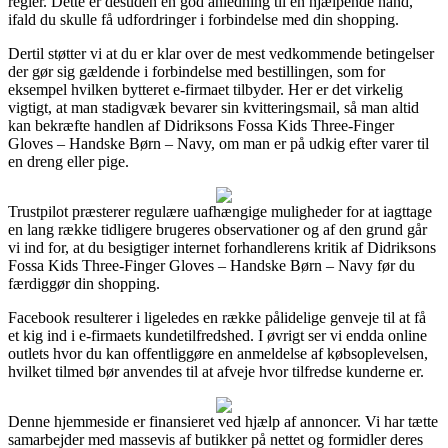
regler. Dette er desuden en god anledning til en hjælpende hånd,
ifald du skulle få udfordringer i forbindelse med din shopping.
Dertil støtter vi at du er klar over de mest vedkommende betingelser
der gør sig gældende i forbindelse med bestillingen, som for
eksempel hvilken bytteret e-firmaet tilbyder. Her er det virkelig
vigtigt, at man stadigvæk bevarer sin kvitteringsmail, så man altid
kan bekræfte handlen af Didriksons Fossa Kids Three-Finger
Gloves – Handske Børn – Navy, om man er på udkig efter varer til
en dreng eller pige.
Trustpilot præsterer regulære uafhængige muligheder for at iagttage
en lang række tidligere brugeres observationer og af den grund går
vi ind for, at du besigtiger internet forhandlerens kritik af Didriksons
Fossa Kids Three-Finger Gloves – Handske Børn – Navy før du
færdiggør din shopping.
Facebook resulterer i ligeledes en række pålidelige genveje til at få
et kig ind i e-firmaets kundetilfredshed. I øvrigt ser vi endda online
outlets hvor du kan offentliggøre en anmeldelse af købsoplevelsen,
hvilket tilmed bør anvendes til at afveje hvor tilfredse kunderne er.
Denne hjemmeside er finansieret ved hjælp af annoncer. Vi har tætte
samarbejder med massevis af butikker på nettet og formidler deres