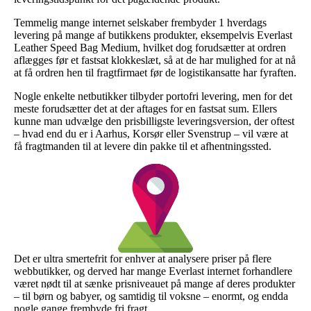
Temmelig mange internet selskaber frembyder 1 hverdags
levering på mange af butikkens produkter, eksempelvis Everlast
Leather Speed Bag Medium, hvilket dog forudsætter at ordren
aflægges før et fastsat klokkeslæt, så at de har mulighed for at nå
at få ordren hen til fragtfirmaet før de logistikansatte har fyraften.
Nogle enkelte netbutikker tilbyder portofri levering, men for det
meste forudsætter det at der aftages for en fastsat sum. Ellers
kunne man udvælge den prisbilligste leveringsversion, der oftest
– hvad end du er i Aarhus, Korsør eller Svenstrup – vil være at
få fragtmanden til at levere din pakke til et afhentningssted.
Det er ultra smertefrit for enhver at analysere priser på flere
webbutikker, og derved har mange Everlast internet forhandlere
været nødt til at sænke prisniveauet på mange af deres produkter
– til børn og babyer, og samtidig til voksne – enormt, og endda
nogle gange frembyde fri fragt.