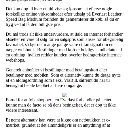
Det kan dog til hver en tid vise sig lønsomt at efterse nogle
forskellige online virksomheder efter udsalg på Everlast Leather
Speed Bag Medium forinden du gennemfører dit køb, så du er
tryg ved at få den billigste pris.
Du må trods alt ikke undervurdere, at ifald en internet forhandler
afsætter en vare til salg for en salgspris som anses for ubegribelig
favorabel, så bør det mange gange være et faresignal om en
uægte webbutik. Bestillinger med kort er heldigvis indbefattet af
en ordning, hvilket redder kunden overfor bedrageriske internet
webshops.
Generelt anbefaler vi bestillinger med betalingskort eller
betalinger med mobilen. Som et alternativ kunne du drage nytte
af en afdragsordning som f.eks. ViaBill, såfremt du har til
hensigt at betale beløbet af flere omgange.
Forud for at folk shopper i en Everlast forhandler på nettet
kunne man de facto se på dens betingelser, det er dog tit ikke
videre interessant.
Et nemt alternativ kan være at kigge om netbutikken er e-
mærket, grundet at det almindeligvis er en antydning af at