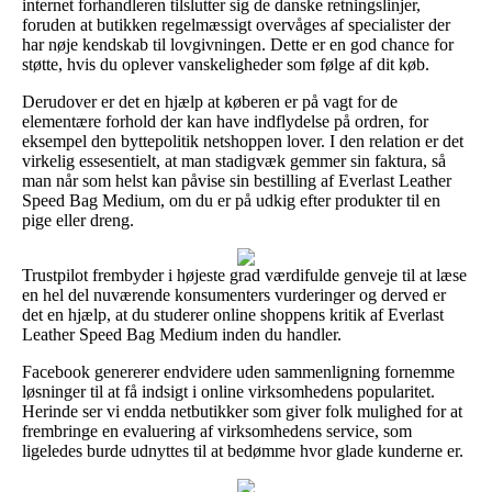
internet forhandleren tilslutter sig de danske retningslinjer,
foruden at butikken regelmæssigt overvåges af specialister der
har nøje kendskab til lovgivningen. Dette er en god chance for
støtte, hvis du oplever vanskeligheder som følge af dit køb.
Derudover er det en hjælp at køberen er på vagt for de
elementære forhold der kan have indflydelse på ordren, for
eksempel den byttepolitik netshoppen lover. I den relation er det
virkelig essesentielt, at man stadigvæk gemmer sin faktura, så
man når som helst kan påvise sin bestilling af Everlast Leather
Speed Bag Medium, om du er på udkig efter produkter til en
pige eller dreng.
Trustpilot frembyder i højeste grad værdifulde genveje til at læse
en hel del nuværende konsumenters vurderinger og derved er
det en hjælp, at du studerer online shoppens kritik af Everlast
Leather Speed Bag Medium inden du handler.
Facebook genererer endvidere uden sammenligning fornemme
løsninger til at få indsigt i online virksomhedens popularitet.
Herinde ser vi endda netbutikker som giver folk mulighed for at
frembringe en evaluering af virksomhedens service, som
ligeledes burde udnyttes til at bedømme hvor glade kunderne er.