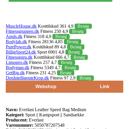
MuscleHouse.dk
Kosttilskud 361 4,9
Besøg
Fitnessgruppen.dk
Fitness 250 4,9
Besøg
Apuls.dk
Fitness 318 4,9
Besøg
Bodylab.dk
Fitness 28136 4,85
Besøg
PurePower.dk
Kosttilskud 89 4,8
Besøg
BilligSport24.dk
Sport 6901 4,8
Besøg
Fitnessguru.dk
Kosttilskud 666 4,7
Besøg
Linuspro.dk
Fitness 257 4,7
Besøg
Bodyman.dk
Fitness 5349 4,7
Besøg
GetBig.dk
Fitness 231 4,25
Besøg
DenIntelligenteKrop.dk
Fitness 97 2,9
Besøg
Webshop
Link
Navn:
Everlast Leather Speed Bag Medium
Kategori:
Sport || Kampsport || Sandsække
Producent:
Everlast
Varenummer:
5050787207548