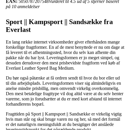
EAN:
5050787207548
Vurderet til 4.5 ud af 5 stjerner baseret
på 10 anmeldelser
Sport || Kampsport || Sandsække fra
Everlast
En lang række internet virksomheder giver efterhånden mange
forskellige fragtformer. En af de mest benyttede er nu om dage at
få leveret til et afhentningssted, hvor du selv kan afhente din
pakke når du har lyst. Leveringsformen er jo meget simpel, og
desuden derudover den mest prisbevidste fragtform ved køb af
Everlast Leather Speed Bag Medium.
Du bør også påtænke at få ordren sendt til hvor du bor eller ud
til din arbejdsplads. Leveringsformen viser sig almindeligvis en
anelse mindre prisbillig, men omvendt virkelig overkommelig.
Den mest betalelige fragttype vil dog altid være at du selv henter
varerne, som jo forudsætter at du er med kort afstand til internet
forhandlerens bopæl.
Fragttiden på Sport || Kampsport || Sandsække er virkelig vigtig
hvis man står og skal bruge varen nu og her, så med det formål
er det naturligvis meningsfuldt at du besigtiger det anslåede
leveringstidspunkt for det pågældende produkt.