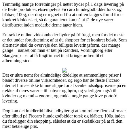
Temmelig mange forretninger på nettet byder på 1 dags levering på
de fleste produkter, eksempelvis Ficcaro hundegodbidder torsk og
blåbær, 100g, der dog er regnet ud fra at ordren lægges forud for et
konkret klokkeslæt, så de garanteret kan nå at få de nye varer
distribueret inden medarbejderne tager hjem.
En række online virksomheder byder på fri fragt, men for det meste
er det under forudsætning af at du shopper for et konkret beløb. Som
alternativ skal du overveje den billigste leveringsform, der mange
gange – uanset om man er tæt på Randers, Vordingborg eller
Slangerup – er at få fragtfirmaet til at bringe ordren til et
afhentningssted.
Det er ultra nemt for almindelige dødelige at sammenligne priser i
blandt diverse online virksomheder, og ergo har de fleste Ficcaro
internet firmaer ikke kunne slippe for at sænke udsalgspriserne på en
række af deres varer – til babyer og børn, og yderligere også til
kvinder og mænd – enormt, og endda nogle gange love portofri
levering.
Dog kan det imidlertid blive udbytterigt at kontrollere flere e-firmaer
efter tilbud på Ficcaro hundegodbidder torsk og blåbær, 100g inden
du færdiggør din shopping, således at du er skråsikker på at få den
mest betalelige pris.