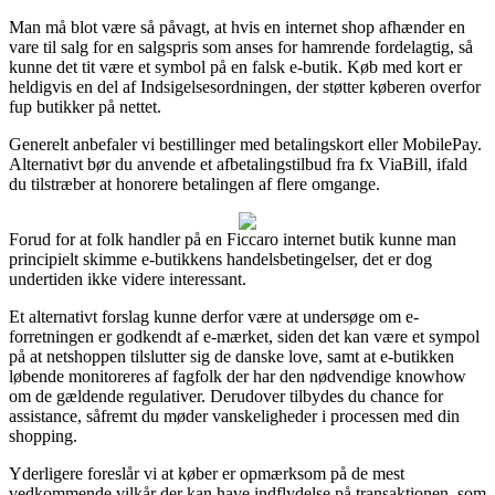
Man må blot være så påvagt, at hvis en internet shop afhænder en
vare til salg for en salgspris som anses for hamrende fordelagtig, så
kunne det tit være et symbol på en falsk e-butik. Køb med kort er
heldigvis en del af Indsigelsesordningen, der støtter køberen overfor
fup butikker på nettet.
Generelt anbefaler vi bestillinger med betalingskort eller MobilePay.
Alternativt bør du anvende et afbetalingstilbud fra fx ViaBill, ifald
du tilstræber at honorere betalingen af flere omgange.
Forud for at folk handler på en Ficcaro internet butik kunne man
principielt skimme e-butikkens handelsbetingelser, det er dog
undertiden ikke videre interessant.
Et alternativt forslag kunne derfor være at undersøge om e-
forretningen er godkendt af e-mærket, siden det kan være et sympol
på at netshoppen tilslutter sig de danske love, samt at e-butikken
løbende monitoreres af fagfolk der har den nødvendige knowhow
om de gældende regulativer. Derudover tilbydes du chance for
assistance, såfremt du møder vanskeligheder i processen med din
shopping.
Yderligere foreslår vi at køber er opmærksom på de mest
vedkommende vilkår der kan have indflydelse på transaktionen, som