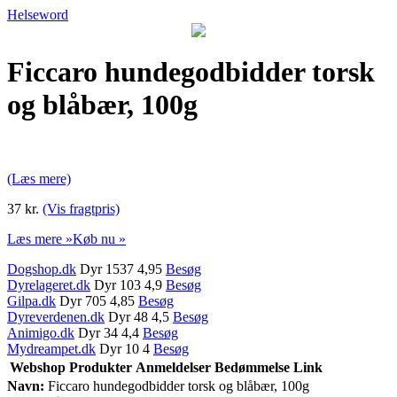
Helseword
Ficcaro hundegodbidder torsk
og blåbær, 100g
(Læs mere)
37 kr.
(Vis fragtpris)
Læs mere »
Køb nu »
Dogshop.dk
Dyr 1537 4,95
Besøg
Dyrelageret.dk
Dyr 103 4,9
Besøg
Gilpa.dk
Dyr 705 4,85
Besøg
Dyreverdenen.dk
Dyr 48 4,5
Besøg
Animigo.dk
Dyr 34 4,4
Besøg
Mydreampet.dk
Dyr 10 4
Besøg
Webshop
Produkter
Anmeldelser
Bedømmelse
Link
Navn:
Ficcaro hundegodbidder torsk og blåbær, 100g