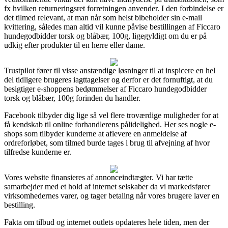
fx hvilken returneringsret forretningen anvender. I den forbindelse er
det tilmed relevant, at man når som helst bibeholder sin e-mail
kvittering, således man altid vil kunne påvise bestillingen af Ficcaro
hundegodbidder torsk og blåbær, 100g, ligegyldigt om du er på
udkig efter produkter til en herre eller dame.
Trustpilot fører til visse anstændige løsninger til at inspicere en hel
del tidligere brugeres iagttagelser og derfor er det fornuftigt, at du
besigtiger e-shoppens bedømmelser af Ficcaro hundegodbidder
torsk og blåbær, 100g forinden du handler.
Facebook tilbyder dig lige så vel flere troværdige muligheder for at
få kendskab til online forhandlerens pålidelighed. Her ses nogle e-
shops som tilbyder kunderne at aflevere en anmeldelse af
ordreforløbet, som tilmed burde tages i brug til afvejning af hvor
tilfredse kunderne er.
Vores website finansieres af annonceindtægter. Vi har tætte
samarbejder med et hold af internet selskaber da vi markedsfører
virksomhedernes varer, og tager betaling når vores brugere laver en
bestilling.
Fakta om tilbud og internet outlets opdateres hele tiden, men der