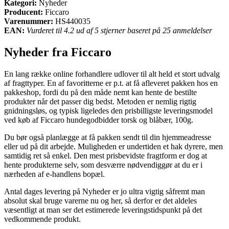
Kategori:
Nyheder
Producent:
Ficcaro
Varenummer:
HS440035
EAN:
Vurderet til 4.2 ud af 5 stjerner baseret på 25 anmeldelser
Nyheder fra Ficcaro
En lang række online forhandlere udlover til alt held et stort udvalg
af fragttyper. En af favoritterne er p.t. at få afleveret pakken hos en
pakkeshop, fordi du på den måde nemt kan hente de bestilte
produkter når det passer dig bedst. Metoden er nemlig rigtig
gnidningsløs, og typisk ligeledes den prisbilligste leveringsmodel
ved køb af Ficcaro hundegodbidder torsk og blåbær, 100g.
Du bør også planlægge at få pakken sendt til din hjemmeadresse
eller ud på dit arbejde. Muligheden er undertiden et hak dyrere, men
samtidig ret så enkel. Den mest prisbevidste fragtform er dog at
hente produkterne selv, som desværre nødvendiggør at du er i
nærheden af e-handlens bopæl.
Antal dages levering på Nyheder er jo ultra vigtig såfremt man
absolut skal bruge varerne nu og her, så derfor er det aldeles
væsentligt at man ser det estimerede leveringstidspunkt på det
vedkommende produkt.