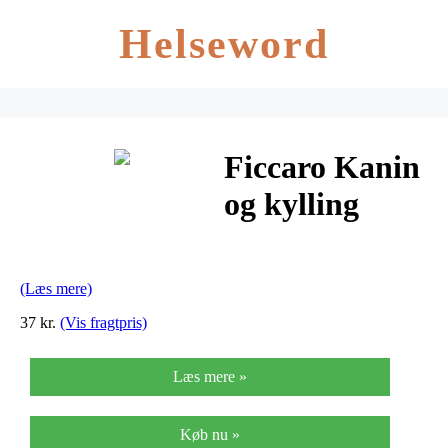
Helseword
Ficcaro Kanin
og kylling
hundegodbidder
100g
(Læs mere)
37 kr.
(Vis fragtpris)
Læs mere »
Køb nu »