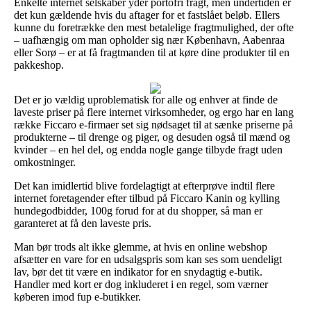
Enkelte internet selskaber yder portofri fragt, men undertiden er
det kun gældende hvis du aftager for et fastslået beløb. Ellers
kunne du foretrække den mest betalelige fragtmulighed, der ofte
– uafhængig om man opholder sig nær København, Aabenraa
eller Sorø – er at få fragtmanden til at køre dine produkter til en
pakkeshop.
Det er jo vældig uproblematisk for alle og enhver at finde de
laveste priser på flere internet virksomheder, og ergo har en lang
række Ficcaro e-firmaer set sig nødsaget til at sænke priserne på
produkterne – til drenge og piger, og desuden også til mænd og
kvinder – en hel del, og endda nogle gange tilbyde fragt uden
omkostninger.
Det kan imidlertid blive fordelagtigt at efterprøve indtil flere
internet foretagender efter tilbud på Ficcaro Kanin og kylling
hundegodbidder, 100g forud for at du shopper, så man er
garanteret at få den laveste pris.
Man bør trods alt ikke glemme, at hvis en online webshop
afsætter en vare for en udsalgspris som kan ses som uendeligt
lav, bør det tit være en indikator for en snydagtig e-butik.
Handler med kort er dog inkluderet i en regel, som værner
køberen imod fup e-butikker.