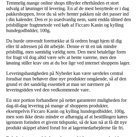
Temmelig mange online shops tilbyder efterhånden et stort
udvalg af løsninger til levering. En af de mest benyttede er i dag
pakkeshoppen, hvor du så selv henter pakken når det passer ind
i din kalender. Den er jo usædvanlig nem, samt endda tilmed den
prisbilligste fragtmetode ved køb af Ficcaro Kanin og kylling
hundegodbidder, 100g.
Du burde omvendt foretrække at få ordren bragt hjem til dig
eller til adressen på dit arbejde. Denne er tit en tak mindre
prisbillig, men samtidig vældig nem. Den mest betalelige form
for fragt vil dog altid være selv at hente varerne, men den
løsning stiller krav om at du bor lige ved internet shoppens lager.
Leveringshastigheden på Nyheder kan være særdeles central
forudsat man behøver dine nye produkter omgående, så af den
grund er det sandelig essentielt at man ser nærmere på
leveringstiden ved den vedkommende vare.
En stor portion forhandlere på nettet garanterer muligheden for
dag-til-dag levering på mange af shoppens produkter,
eksempelvis Ficcaro Kanin og kylling hundegodbidder, 100g,
men som ikke desto mindre er afhængig af at bestillingen køres
igennem forinden et givent tidspunkt, så de kan nå at få dit nye
produkt skippet afsted forud for at lagermedarbejderne får fri.