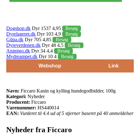
Dogshop.dk
Dyr 1537 4,95
Besøg
Dyrelageret.dk
Dyr 103 4,9
Besøg
Gilpa.dk
Dyr 705 4,85
Besøg
Dyreverdenen.dk
Dyr 48 4,5
Besøg
Animigo.dk
Dyr 34 4,4
Besøg
Mydreampet.dk
Dyr 10 4
Besøg
Webshop
Link
Navn:
Ficcaro Kanin og kylling hundegodbidder, 100g
Kategori:
Nyheder
Producent:
Ficcaro
Varenummer:
HS440014
EAN:
Vurderet til 4.4 ud af 5 stjerner baseret på 40 anmeldelser
Nyheder fra Ficcaro