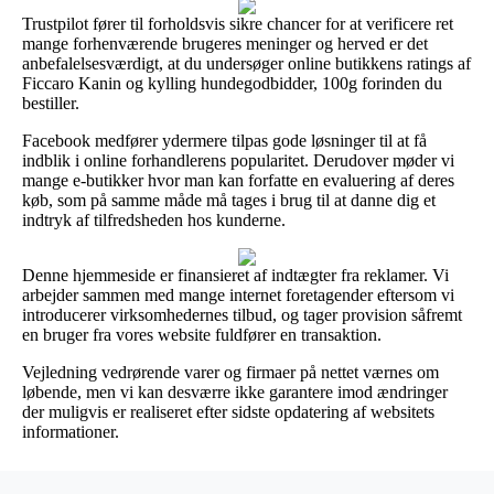
Trustpilot fører til forholdsvis sikre chancer for at verificere ret
mange forhenværende brugeres meninger og herved er det
anbefalelsesværdigt, at du undersøger online butikkens ratings af
Ficcaro Kanin og kylling hundegodbidder, 100g forinden du
bestiller.
Facebook medfører ydermere tilpas gode løsninger til at få
indblik i online forhandlerens popularitet. Derudover møder vi
mange e-butikker hvor man kan forfatte en evaluering af deres
køb, som på samme måde må tages i brug til at danne dig et
indtryk af tilfredsheden hos kunderne.
Denne hjemmeside er finansieret af indtægter fra reklamer. Vi
arbejder sammen med mange internet foretagender eftersom vi
introducerer virksomhedernes tilbud, og tager provision såfremt
en bruger fra vores website fuldfører en transaktion.
Vejledning vedrørende varer og firmaer på nettet værnes om
løbende, men vi kan desværre ikke garantere imod ændringer
der muligvis er realiseret efter sidste opdatering af websitets
informationer.