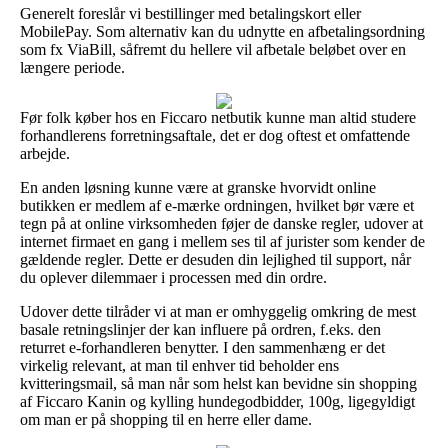
Generelt foreslår vi bestillinger med betalingskort eller
MobilePay. Som alternativ kan du udnytte en afbetalingsordning
som fx ViaBill, såfremt du hellere vil afbetale beløbet over en
længere periode.
Før folk køber hos en Ficcaro netbutik kunne man altid studere
forhandlerens forretningsaftale, det er dog oftest et omfattende
arbejde.
En anden løsning kunne være at granske hvorvidt online
butikken er medlem af e-mærke ordningen, hvilket bør være et
tegn på at online virksomheden føjer de danske regler, udover at
internet firmaet en gang i mellem ses til af jurister som kender de
gældende regler. Dette er desuden din lejlighed til support, når
du oplever dilemmaer i processen med din ordre.
Udover dette tilråder vi at man er omhyggelig omkring de mest
basale retningslinjer der kan influere på ordren, f.eks. den
returret e-forhandleren benytter. I den sammenhæng er det
virkelig relevant, at man til enhver tid beholder ens
kvitteringsmail, så man når som helst kan bevidne sin shopping
af Ficcaro Kanin og kylling hundegodbidder, 100g, ligegyldigt
om man er på shopping til en herre eller dame.