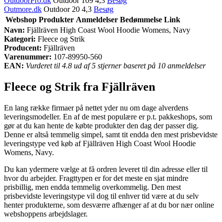
OutdoorPro.dk
Outdoor 109 4,3
Besøg
Outmore.dk
Outdoor 20 4,3
Besøg
Webshop
Produkter
Anmeldelser
Bedømmelse
Link
Navn:
Fjällräven High Coast Wool Hoodie Womens, Navy
Kategori:
Fleece og Strik
Producent:
Fjällräven
Varenummer:
107-89950-560
EAN:
Vurderet til 4.8 ud af 5 stjerner baseret på 10 anmeldelser
Fleece og Strik fra Fjällräven
En lang række firmaer på nettet yder nu om dage alverdens
leveringsmodeller. En af de mest populære er p.t. pakkeshops, som
gør at du kan hente de købte produkter den dag der passer dig.
Denne er altså temmelig simpel, samt tit endda den mest prisbevidste
leveringstype ved køb af Fjällräven High Coast Wool Hoodie
Womens, Navy.
Du kan ydermere vælge at få ordren leveret til din adresse eller til
hvor du arbejder. Fragttypen er for det meste en sjat mindre
prisbillig, men endda temmelig overkommelig. Den mest
prisbevidste leveringstype vil dog til enhver tid være at du selv
henter produkterne, som desværre afhænger af at du bor nær online
webshoppens arbejdslager.