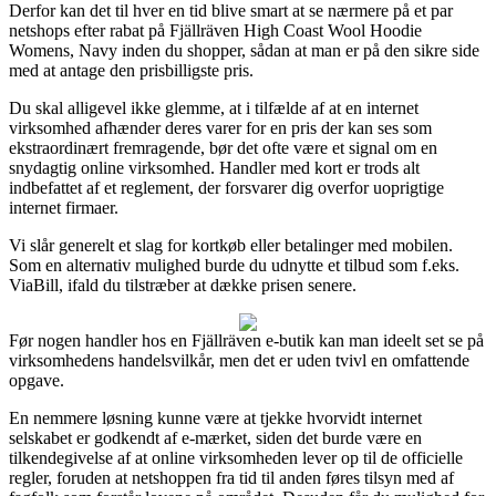
Derfor kan det til hver en tid blive smart at se nærmere på et par
netshops efter rabat på Fjällräven High Coast Wool Hoodie
Womens, Navy inden du shopper, sådan at man er på den sikre side
med at antage den prisbilligste pris.
Du skal alligevel ikke glemme, at i tilfælde af at en internet
virksomhed afhænder deres varer for en pris der kan ses som
ekstraordinært fremragende, bør det ofte være et signal om en
snydagtig online virksomhed. Handler med kort er trods alt
indbefattet af et reglement, der forsvarer dig overfor uoprigtige
internet firmaer.
Vi slår generelt et slag for kortkøb eller betalinger med mobilen.
Som en alternativ mulighed burde du udnytte et tilbud som f.eks.
ViaBill, ifald du tilstræber at dække prisen senere.
Før nogen handler hos en Fjällräven e-butik kan man ideelt set se på
virksomhedens handelsvilkår, men det er uden tvivl en omfattende
opgave.
En nemmere løsning kunne være at tjekke hvorvidt internet
selskabet er godkendt af e-mærket, siden det burde være en
tilkendegivelse af at online virksomheden lever op til de officielle
regler, foruden at netshoppen fra tid til anden føres tilsyn med af