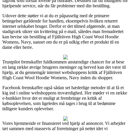
fagfolk som forstår lovene på området. Desuden får du mulighed for
hjælpende service, når du får problemer med din bestilling.
Udover dette støtter vi at du er påpasselig med de primære
betingelser gældende for handlen, eksempelvis hvilken returret
internet selskabet bruger. Derfor er det tilmed afgørende, at man
stadigvæk sikrer sin kvittering på e-mail, således man fremadrettet
kan bevise sin bestilling af Fjällräven High Coast Wool Hoodie
Womens, Navy, uanset om du er på udkig efter et produkt til en
dame eller herre.
Trustpilot fremskaffer fuldkommen anstændige chancer for at bese
en lang række øvrige brugeres meninger og herved kan det være til
hjælp, at du gennemgår internet webshoppens kritik af Fjällräven
High Coast Wool Hoodie Womens, Navy inden du shopper.
Facebook fremskaffer også sådan set hæderlige metoder til at få et
kig ind i online webshoppens troværdighed. Her møder vi en række
e-butikker hvor det er muligt at frembringe en kritik af
købsoplevelsen, som ligeledes må tages i brug til at bedømme
tidligere kunders oplevelser.
Vores hjemmeside er finansieret ved hjælp af annoncer. Vi arbejder
tæt sammen med massevis af forretninger på nettet idet vi