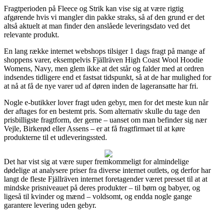
Fragtperioden på Fleece og Strik kan vise sig at være rigtig
afgørende hvis vi mangler din pakke straks, så af den grund er det
altså aktuelt at man finder den anslåede leveringsdato ved det
relevante produkt.
En lang række internet webshops tilsiger 1 dags fragt på mange af
shoppens varer, eksempelvis Fjällräven High Coast Wool Hoodie
Womens, Navy, men glem ikke at det står og falder med at ordren
indsendes tidligere end et fastsat tidspunkt, så at de har mulighed for
at nå at få de nye varer ud af døren inden de lageransatte har fri.
Nogle e-butikker lover fragt uden gebyr, men for det meste kun når
der aftages for en bestemt pris. Som alternativ skulle du tage den
prisbilligste fragtform, der gerne – uanset om man befinder sig nær
Vejle, Birkerød eller Assens – er at få fragtfirmaet til at køre
produkterne til et udleveringssted.
Det har vist sig at være super fremkommeligt for almindelige
dødelige at analysere priser fra diverse internet outlets, og derfor har
langt de fleste Fjällräven internet foretagender været presset til at at
mindske prisniveauet på deres produkter – til børn og babyer, og
ligeså til kvinder og mænd – voldsomt, og endda nogle gange
garantere levering uden gebyr.