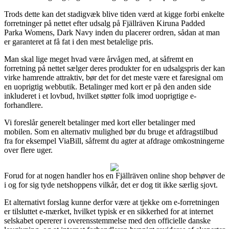
Trods dette kan det stadigvæk blive tiden værd at kigge forbi enkelte
forretninger på nettet efter udsalg på Fjällräven Kiruna Padded
Parka Womens, Dark Navy inden du placerer ordren, sådan at man
er garanteret at få fat i den mest betalelige pris.
Man skal lige meget hvad være årvågen med, at såfremt en
forretning på nettet sælger deres produkter for en udsalgspris der kan
virke hamrende attraktiv, bør det for det meste være et faresignal om
en uoprigtig webbutik. Betalinger med kort er på den anden side
inkluderet i et lovbud, hvilket støtter folk imod uoprigtige e-
forhandlere.
Vi foreslår generelt betalinger med kort eller betalinger med
mobilen. Som en alternativ mulighed bør du bruge et afdragstilbud
fra for eksempel ViaBill, såfremt du agter at afdrage omkostningerne
over flere uger.
Forud for at nogen handler hos en Fjällräven online shop behøver de
i og for sig tyde netshoppens vilkår, det er dog tit ikke særlig sjovt.
Et alternativt forslag kunne derfor være at tjekke om e-forretningen
er tilsluttet e-mærket, hvilket typisk er en sikkerhed for at internet
selskabet opererer i overensstemmelse med den officielle danske