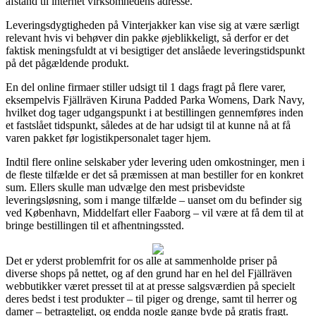
afstand til internet virksomhedens adresse.
Leveringsdygtigheden på Vinterjakker kan vise sig at være særligt
relevant hvis vi behøver din pakke øjeblikkeligt, så derfor er det
faktisk meningsfuldt at vi besigtiger det anslåede leveringstidspunkt
på det pågældende produkt.
En del online firmaer stiller udsigt til 1 dags fragt på flere varer,
eksempelvis Fjällräven Kiruna Padded Parka Womens, Dark Navy,
hvilket dog tager udgangspunkt i at bestillingen gennemføres inden
et fastslået tidspunkt, således at de har udsigt til at kunne nå at få
varen pakket før logistikpersonalet tager hjem.
Indtil flere online selskaber yder levering uden omkostninger, men i
de fleste tilfælde er det så præmissen at man bestiller for en konkret
sum. Ellers skulle man udvælge den mest prisbevidste
leveringsløsning, som i mange tilfælde – uanset om du befinder sig
ved København, Middelfart eller Faaborg – vil være at få dem til at
bringe bestillingen til et afhentningssted.
Det er yderst problemfrit for os alle at sammenholde priser på
diverse shops på nettet, og af den grund har en hel del Fjällräven
webbutikker været presset til at at presse salgsværdien på specielt
deres bedst i test produkter – til piger og drenge, samt til herrer og
damer – betragteligt, og endda nogle gange byde på gratis fragt.