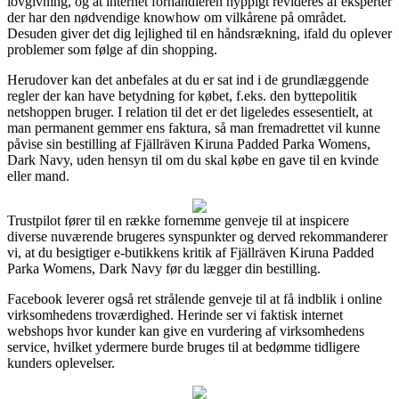
lovgivning, og at internet forhandleren hyppigt revideres af eksperter
der har den nødvendige knowhow om vilkårene på området.
Desuden giver det dig lejlighed til en håndsrækning, ifald du oplever
problemer som følge af din shopping.
Herudover kan det anbefales at du er sat ind i de grundlæggende
regler der kan have betydning for købet, f.eks. den byttepolitik
netshoppen bruger. I relation til det er det ligeledes essesentielt, at
man permanent gemmer ens faktura, så man fremadrettet vil kunne
påvise sin bestilling af Fjällräven Kiruna Padded Parka Womens,
Dark Navy, uden hensyn til om du skal købe en gave til en kvinde
eller mand.
Trustpilot fører til en række fornemme genveje til at inspicere
diverse nuværende brugeres synspunkter og derved rekommanderer
vi, at du besigtiger e-butikkens kritik af Fjällräven Kiruna Padded
Parka Womens, Dark Navy før du lægger din bestilling.
Facebook leverer også ret strålende genveje til at få indblik i online
virksomhedens troværdighed. Herinde ser vi faktisk internet
webshops hvor kunder kan give en vurdering af virksomhedens
service, hvilket ydermere burde bruges til at bedømme tidligere
kunders oplevelser.