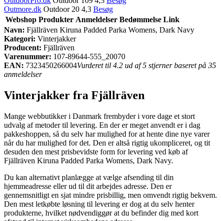
OutdoorPro.dk
Outdoor 109 4,3
Besøg
Outmore.dk
Outdoor 20 4,3
Besøg
Webshop
Produkter
Anmeldelser
Bedømmelse
Link
Navn:
Fjällräven Kiruna Padded Parka Womens, Dark Navy
Kategori:
Vinterjakker
Producent:
Fjällräven
Varenummer:
107-89644-555_20070
EAN:
7323450266004
Vurderet til 4.2 ud af 5 stjerner baseret på 35
anmeldelser
Vinterjakker fra Fjällräven
Mange webbutikker i Danmark frembyder i vore dage et stort
udvalg af metoder til levering. En der er meget anvendt er i dag
pakkeshoppen, så du selv har mulighed for at hente dine nye varer
når du har mulighed for det. Den er altså rigtig ukompliceret, og tit
desuden den mest prisbevidste form for levering ved køb af
Fjällräven Kiruna Padded Parka Womens, Dark Navy.
Du kan alternativt planlægge at vælge afsending til din
hjemmeadresse eller ud til dit arbejdes adresse. Den er
gennemsnitligt en sjat mindre prisbillig, men omvendt rigtig bekvem.
Den mest letkøbte løsning til levering er dog at du selv henter
produkterne, hvilket nødvendiggør at du befinder dig med kort