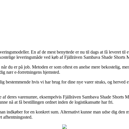
 leveringsmodeller. En af de mest benyttede er nu til dags at få leveret ti
dst kostelige leveringsmåde ved køb af Fjällräven Sambava Shade Shorts
 når du er på job. Metoden er som oftest en anelse mere bekostelig, men t
 dig nær e-forretningens hjemsted.
g bestemmende hvis vi har brug for dine nye varer straks, og herved er d
 af deres varenumre, eksempelvis Fjällräven Sambava Shade Shorts Men
unne nå at få bestillingen ordnet inden de logistikansatte har fri.
t man indkøber for en konkret sum. Alternativt kunne man udse dig den m
 et afhentningssted.