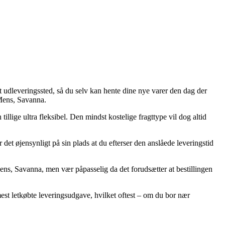
l et udleveringssted, så du selv kan hente dine nye varer den dag der
 Mens, Savanna.
illige ultra fleksibel. Den mindst kostelige fragttype vil dog altid
et øjensynligt på sin plads at du efterser den anslåede leveringstid
s, Savanna, men vær påpasselig da det forudsætter at bestillingen
est letkøbte leveringsudgave, hvilket oftest – om du bor nær