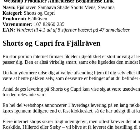
Webshop
Produkter
Anmeldelser
Bedømmelse
Link
Navn:
Fjällräven Sambava Shade Shorts Mens, Savanna
Kategori:
Shorts og Capri
Producent:
Fjällräven
Varenummer:
107-82960-235
EAN:
Vurderet til 4.1 ud af 5 stjerner baseret på 47 anmeldelser
Shorts og Capri fra Fjällräven
En stor portion internet firmaer tildeler i øjeblikket et stort udvalg af
passer dig. Den er altså virkelig smart, samt ofte ligeledes den min
Du kan ydermere udse dig at vælge afsending hjem til dig selv eller til
være at hente pakken selv, som desværre er betinget af at du befinder
Antal dages levering på Shorts og Capri kan vise sig at være usædvanli
for den relevante vare.
En hel del webshops annoncerer 1 hverdags levering på en lang række
køres igennem tidligere end et fast klokkeslæt, så de har udsigt til at k
Flere internet shops sikrer fragt uden gebyr, men oftest kræver det a
Roskilde, Hillerød eller Sæby – vil blive at få leveret din bestilling til