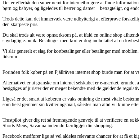
Det er efterhånden super nemt for internetbrugere at finde information 
børn og babyer, og ligeledes til herrer og damer – betragteligt, og en
Trods dette kan det immervæk være udbytterigt at efterprøve forskelli
den skarpeste pris.
Du skal trods alt være opmærksom på, at ifald en online shop afhænder
snydagtig e-butik. Betalinger med kort er dog indbefattet af en lovbe
Vi slår generelt et slag for kortbetalinger eller betalinger med mobile
tidsrum.
Forinden folk køber på en Fjällräven internet shop burde man for at v
Alternativet er at granske om internet selskabet er e-mærket, grundet at
besigtiges af jurister der er meget bekendte med de gældende regulati
Ligeså er det smart at køberen er vaks omkring de mest vitale bestemmel
som helst gemmer sin kvitteringsmail, således man altid vil kunne eft
Trustpilot giver dig ret så fremragende genveje til at verificere en
Shorts Mens, Savanna inden du færdiggør din shopping.
Facebook medfører lige så vel aldeles relevante chancer for at få et k