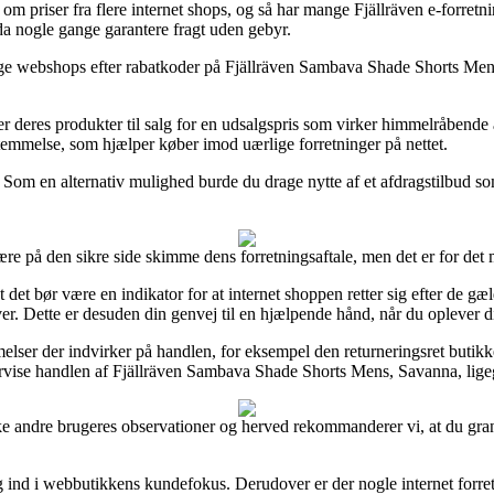
om priser fra flere internet shops, og så har mange Fjällräven e-forretnin
dda nogle gange garantere fragt uden gebyr.
ge webshops efter rabatkoder på Fjällräven Sambava Shade Shorts Mens, 
 deres produkter til salg for en udsalgspris som virker himmelråbende 
stemmelse, som hjælper køber imod uærlige forretninger på nettet.
n. Som en alternativ mulighed burde du drage nytte af et afdragstilbud so
ære på den sikre side skimme dens forretningsaftale, men det er for de
 det bør være en indikator for at internet shoppen retter sig efter de gæl
ver. Dette er desuden din genvej til en hjælpende hånd, når du oplever 
ser der indvirker på handlen, for eksempel den returneringsret butikken 
ervise handlen af Fjällräven Sambava Shade Shorts Mens, Savanna, ligeg
 række andre brugeres observationer og herved rekommanderer vi, at du 
ig ind i webbutikkens kundefokus. Derudover er der nogle internet forret