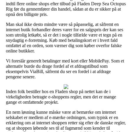
indtil flere online shops efter tilbud på Fladen Deep Sea Octopus
Rig før du gennemfører din handel, sådan at du er sikker på at
opnå den billigste pris.
Man skal ikke desto mindre være så påpasselig, at såfremt en
internet butik forhandler deres varer for en salgspris der kan ses
som utrolig letkøbt, så er det i nogle tilfælde være et tegn på en
snydagtig e-forretning. Køb med betalingskort er i hvert fald
omfattet af en orden, som værner dig som køber overfor falske
online butikker.
Vi foreslår generelt betalinger med kort eller MobilePay. Som et
alternativ burde du drage fordel af et afdragstilbud som
eksempelvis ViaBill, såfremt du ser en fordel i at afdrage
pengene senere.
Inden folk bestiller hos en Fladen shop på nettet kan de i
virkeligheden betragte e-shoppens regler, men det er mange
gange et omfattende projekt.
En nem løsning kunne måske være at bemærke om internet
selskabet er medlem af e-mærke ordningen, som typisk er en
erklæring om at internet shoppen retter sig efter de danske regler,
og at shoppen løbende ses til af fagmænd som kender til