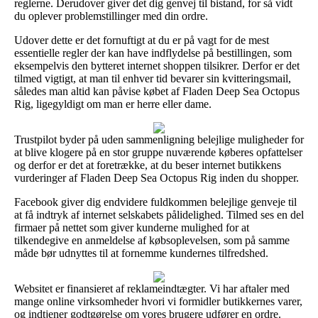
reglerne. Derudover giver det dig genvej til bistand, for så vidt
du oplever problemstillinger med din ordre.
Udover dette er det fornuftigt at du er på vagt for de mest
essentielle regler der kan have indflydelse på bestillingen, som
eksempelvis den bytteret internet shoppen tilsikrer. Derfor er det
tilmed vigtigt, at man til enhver tid bevarer sin kvitteringsmail,
således man altid kan påvise købet af Fladen Deep Sea Octopus
Rig, ligegyldigt om man er herre eller dame.
Trustpilot byder på uden sammenligning belejlige muligheder for
at blive klogere på en stor gruppe nuværende køberes opfattelser
og derfor er det at foretrække, at du beser internet butikkens
vurderinger af Fladen Deep Sea Octopus Rig inden du shopper.
Facebook giver dig endvidere fuldkommen belejlige genveje til
at få indtryk af internet selskabets pålidelighed. Tilmed ses en del
firmaer på nettet som giver kunderne mulighed for at
tilkendegive en anmeldelse af købsoplevelsen, som på samme
måde bør udnyttes til at fornemme kundernes tilfredshed.
Websitet er finansieret af reklameindtægter. Vi har aftaler med
mange online virksomheder hvori vi formidler butikkernes varer,
og indtjener godtgørelse om vores brugere udfører en ordre.