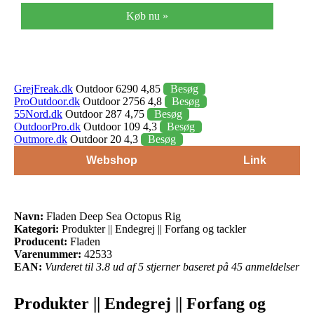
Køb nu »
GrejFreak.dk
Outdoor 6290 4,85
Besøg
ProOutdoor.dk
Outdoor 2756 4,8
Besøg
55Nord.dk
Outdoor 287 4,75
Besøg
OutdoorPro.dk
Outdoor 109 4,3
Besøg
Outmore.dk
Outdoor 20 4,3
Besøg
Webshop
Link
Navn:
Fladen Deep Sea Octopus Rig
Kategori:
Produkter || Endegrej || Forfang og tackler
Producent:
Fladen
Varenummer:
42533
EAN:
Vurderet til 3.8 ud af 5 stjerner baseret på 45 anmeldelser
Produkter || Endegrej || Forfang og