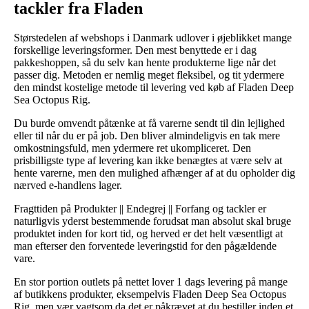
tackler fra Fladen
Størstedelen af webshops i Danmark udlover i øjeblikket mange
forskellige leveringsformer. Den mest benyttede er i dag
pakkeshoppen, så du selv kan hente produkterne lige når det
passer dig. Metoden er nemlig meget fleksibel, og tit ydermere
den mindst kostelige metode til levering ved køb af Fladen Deep
Sea Octopus Rig.
Du burde omvendt påtænke at få varerne sendt til din lejlighed
eller til når du er på job. Den bliver almindeligvis en tak mere
omkostningsfuld, men ydermere ret ukompliceret. Den
prisbilligste type af levering kan ikke benægtes at være selv at
hente varerne, men den mulighed afhænger af at du opholder dig
nærved e-handlens lager.
Fragttiden på Produkter || Endegrej || Forfang og tackler er
naturligvis yderst bestemmende forudsat man absolut skal bruge
produktet inden for kort tid, og herved er det helt væsentligt at
man efterser den forventede leveringstid for den pågældende
vare.
En stor portion outlets på nettet lover 1 dags levering på mange
af butikkens produkter, eksempelvis Fladen Deep Sea Octopus
Rig, men vær vagtsom da det er påkrævet at du bestiller inden et