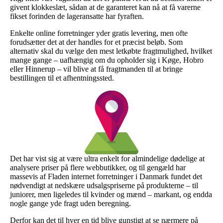
givent klokkeslæt, sådan at de garanteret kan nå at få varerne
fikset forinden de lageransatte har fyraften.
Enkelte online forretninger yder gratis levering, men ofte
forudsætter det at der handles for et præcist beløb. Som
alternativ skal du vælge den mest letkøbte fragtmulighed, hvilket
mange gange – uafhængig om du opholder sig i Køge, Hobro
eller Hinnerup – vil blive at få fragtmanden til at bringe
bestillingen til et afhentningssted.
Det har vist sig at være ultra enkelt for almindelige dødelige at
analysere priser på flere webbutikker, og til gengæld har
massevis af Fladen internet forretninger i Danmark fundet det
nødvendigt at nedskære udsalgspriserne på produkterne – til
juniorer, men ligeledes til kvinder og mænd – markant, og endda
nogle gange yde fragt uden beregning.
Derfor kan det til hver en tid blive gunstigt at se nærmere på