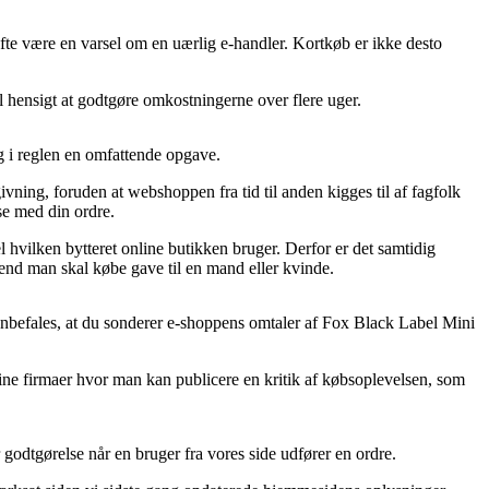
ofte være en varsel om en uærlig e-handler. Kortkøb er ikke desto
il hensigt at godtgøre omkostningerne over flere uger.
og i reglen en omfattende opgave.
ivning, foruden at webshoppen fra tid til anden kigges til af fagfolk
se med din ordre.
hvilken bytteret online butikken bruger. Derfor er det samtidig
 end man skal købe gave til en mand eller kvinde.
 anbefales, at du sonderer e-shoppens omtaler af Fox Black Label Mini
nline firmaer hvor man kan publicere en kritik af købsoplevelsen, som
godtgørelse når en bruger fra vores side udfører en ordre.