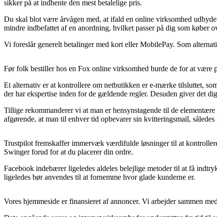
sikker på at indhente den mest betalelige pris.
Du skal blot være årvågen med, at ifald en online virksomhed udbyder 
mindre indbefattet af en anordning, hvilket passer på dig som køber o
Vi foreslår generelt betalinger med kort eller MobilePay. Som alternat
Før folk bestiller hos en Fox online virksomhed burde de for at være p
Et alternativ er at kontrollere om netbutikken er e-mærke tilsluttet, s
der har ekspertise inden for de gældende regler. Desuden giver det di
Tillige rekommanderer vi at man er hensynstagende til de elementære b
afgørende, at man til enhver tid opbevarer sin kvitteringsmail, såled
Trustpilot fremskaffer immervæk værdifulde løsninger til at kontroll
Swinger forud for at du placerer din ordre.
Facebook indebærer ligeledes aldeles belejlige metoder til at få indtr
ligeledes bør anvendes til at fornemme hvor glade kunderne er.
Vores hjemmeside er finansieret af annoncer. Vi arbejder sammen med m