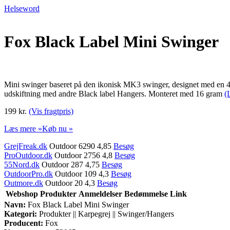
Helseword
Fox Black Label Mini Swinger
Mini swinger baseret på den ikonisk MK3 swinger, designet med en 
udskiftning med andre Black label Hangers. Monteret med 16 gram
(
199 kr.
(Vis fragtpris)
Læs mere »
Køb nu »
GrejFreak.dk
Outdoor 6290 4,85
Besøg
ProOutdoor.dk
Outdoor 2756 4,8
Besøg
55Nord.dk
Outdoor 287 4,75
Besøg
OutdoorPro.dk
Outdoor 109 4,3
Besøg
Outmore.dk
Outdoor 20 4,3
Besøg
Webshop
Produkter
Anmeldelser
Bedømmelse
Link
Navn:
Fox Black Label Mini Swinger
Kategori:
Produkter || Karpegrej || Swinger/Hangers
Producent:
Fox