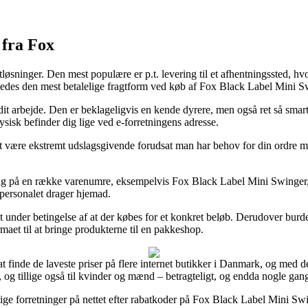
 fra Fox
fragtløsninger. Den mest populære er p.t. levering til et afhentningssted,
geledes den mest betalelige fragtform ved køb af Fox Black Label Mini S
dit arbejde. Den er beklageligvis en kende dyrere, men også ret så smart.
ysisk befinder dig lige ved e-forretningens adresse.
at være ekstremt udslagsgivende forudsat man har behov for din ordre me
rdag på en række varenumre, eksempelvis Fox Black Label Mini Swinger,
n personalet drager hjemad.
det under betingelse af at der købes for et konkret beløb. Derudover burd
rmaet til at bringe produkterne til en pakkeshop.
t finde de laveste priser på flere internet butikker i Danmark, og med det
, og tillige også til kvinder og mænd – betragteligt, og endda nogle gan
ige forretninger på nettet efter rabatkoder på Fox Black Label Mini Swin