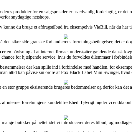
deres produkter for en salgspris der er usædvanlig fordelagtig, er det 
verfor snydagtige netshops.
iv kunne du bruge et afdragstilbud fra eksempelvis ViaBill, når du har t
å den sikre side granske forhandlerens forretningsbetingelser, det er d
om er en påvisning af at internet firmaet understøtter gældende dansk lovg
g chance for hjælpende service, hvis du forvoldes dilemmaer i forbindel
estemmelser der kan spille ind i forbindelse med handlen, for eksempel 
es man altid kan påvise sin ordre af Fox Black Label Mini Swinger, hvad
ere en stor gruppe eksisterende brugeres bedømmelser og derfor kan det
yk af internet forretningens kundetilfredshed. I øvrigt møder vi endda o
ange butikker på nettet idet vi introducerer deres tilbud, og modtager 