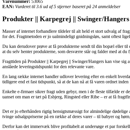
Varenummer:
53065
EAN:
Vurderet til 3.6 ud af 5 stjerner baseret på 24 anmeldelser
Produkter || Karpegrej || Swinger/Hangers
Masser af internet forhandlere tildeler til alt held et stort udvalg af 
for det. Fragtmetoden er jo ualmindeligt gnidningsløs, samt oftest li
Du kan derudover prøve at få produkterne sendt til din bopæl eller til 
at du selv henter produkterne, som desværre står og falder med at du f
Fragttiden på Produkter || Karpegrej || Swinger/Hangers kan vise sig 
anslåede leveringstidspunkt for den relevante vare.
En lang række internet handler udlover levering efter en enkelt hve
tidligere end et fast tidspunkt, så at de kan nå at få varen ordnet inde
Enkelte e-firmaer sikrer fragt uden gebyr, men i de fleste tilfælde er 
uanset om man er tæt på Esbjerg, Ringsted eller Ribe – er at få fragtfi
Det er jo efterhånden rigtig hensigtsmæssigt for almindelige dødelige a
tvinge udsalgspriserne på en række af deres varer – til babyer og børn
Derfor kan det immervæk blive profitabelt at undersøge et par forskell