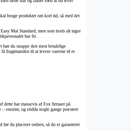
men dette står og falder med at du lever
skal bruge produktet om kort tid, så med det
 Easy Mat Standard, men som trods alt tager
tikpersonalet har fri.
tivt bør du snuppe den mest betalelige
å fragtmanden til at levere varerne til et
 af dette har massevis af Fox firmaer på
sne – enormt, og endda nogle gange præstere
 før du placerer ordren, så du er garanteret