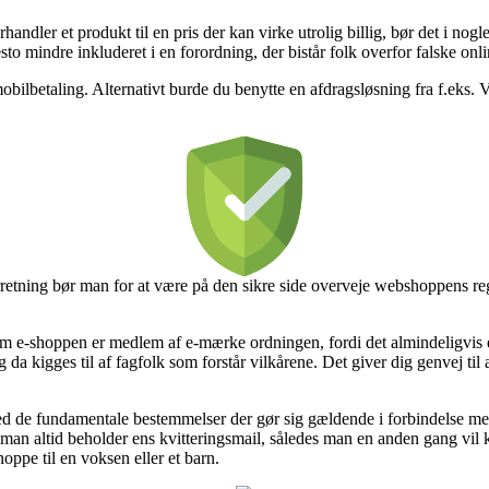
handler et produkt til en pris der kan virke utrolig billig, bør det i nog
esto mindre inkluderet i en forordning, der bistår folk overfor falske onl
obilbetaling. Alternativt burde du benytte en afdragsløsning fra f.eks. Vi
rretning bør man for at være på den sikre side overveje webshoppens reg
 om e-shoppen er medlem af e-mærke ordningen, fordi det almindeligvis e
 da kigges til af fagfolk som forstår vilkårene. Det giver dig genvej til a
ed de fundamentale bestemmelser der gør sig gældende i forbindelse med
, at man altid beholder ens kvitteringsmail, således man en anden gang 
oppe til en voksen eller et barn.