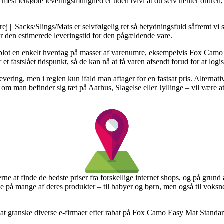
est letkøbte leveringsmulighed er uden tvivl at du selv henter ordren, 
ej || Sacks/Slings/Mats er selvfølgelig ret så betydningsfuld såfremt vi 
ser den estimerede leveringstid for den pågældende vare.
 blot en enkelt hverdag på masser af varenumre, eksempelvis Fox Camo
 et fastslået tidspunkt, så de kan nå at få varen afsendt forud for at logis
 levering, men i reglen kun ifald man aftager for en fastsat pris. Alterna
m man befinder sig tæt på Aarhus, Slagelse eller Jyllinge – vil være at f
rne at finde de bedste priser fra forskellige internet shops, og på grund
erne på mange af deres produkter – til babyer og børn, men også til vok
 at granske diverse e-firmaer efter rabat på Fox Camo Easy Mat Standard