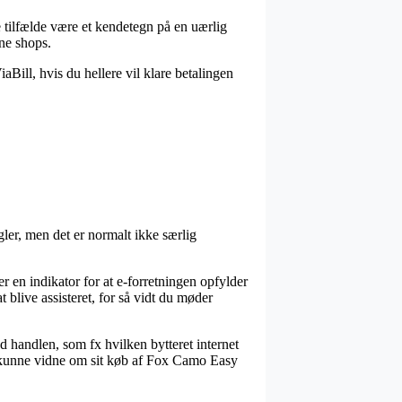
le tilfælde være et kendetegn på en uærlig
ine shops.
aBill, hvis du hellere vil klare betalingen
ler, men det er normalt ikke særlig
r en indikator for at e-forretningen opfylder
t blive assisteret, for så vidt du møder
 handlen, som fx hvilken bytteret internet
vil kunne vidne om sit køb af Fox Camo Easy