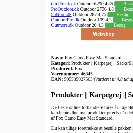
GrejFreak.dk
Outdoor 6290 4,85
Besø
ProOutdoor.dk
Outdoor 2756 4,8
Bes
55Nord.dk
Outdoor 287 4,75
Besøg
OutdoorPro.dk
Outdoor 109 4,3
Besø
Outmore.dk
Outdoor 20 4,3
Besøg
Webshop
Navn:
Fox Camo Easy Mat Standard
Kategori:
Produkter || Karpegrej || Sacks/S
Producent:
Fox
Varenummer:
46845
EAN:
5055350275634
Vurderet til 4.8 ud 
Produkter || Karpegrej || 
De fleste online forhandlere foreslår i øje
kan hente dine nye produkter præcis når det
af Fox Camo Easy Mat Standard.
Du kan tillige foretrække at bestille pakken t