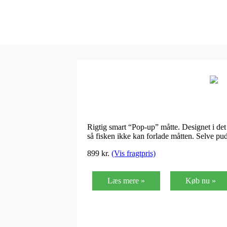
Rigtig smart “Pop-up” måtte. Designet i det
så fisken ikke kan forlade måtten. Selve pu
899 kr.
(Vis fragtpris)
Læs mere »
Køb nu »