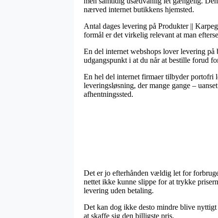
men samtidig usædvanlig let gængelig. Den m
nærved internet butikkens hjemsted.
Antal dages levering på Produkter || Karpegr
formål er det virkelig relevant at man efter
En del internet webshops lover levering på
udgangspunkt i at du når at bestille forud for
En hel del internet firmaer tilbyder portofri
leveringsløsning, der mange gange – uanset o
afhentningssted.
Det er jo efterhånden vældig let for forbruge
nettet ikke kunne slippe for at trykke pris
levering uden betaling.
Det kan dog ikke desto mindre blive nyttigt
at skaffe sig den billigste pris.