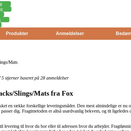
g
øg
g
Produkter
Anmeldelser
Bedøm
lings/Mats
af 5 stjerner baseret på 28 anmeldelser
Sacks/Slings/Mats fra Fox
blikket en række forskellige leveringsmåder. Den mest almindelige er nu 
 passer dig. Fragtmetoden er altså usædvanlig bekvem, og tit ligeledes
il levering til hvor du bor eller til adressen hvor du arbejder. Fragtløsni