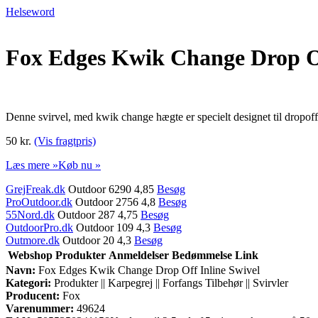
Helseword
Fox Edges Kwik Change Drop Of
Denne svirvel, med kwik change hægte er specielt designet til dropoff 
50 kr.
(Vis fragtpris)
Læs mere »
Køb nu »
GrejFreak.dk
Outdoor 6290 4,85
Besøg
ProOutdoor.dk
Outdoor 2756 4,8
Besøg
55Nord.dk
Outdoor 287 4,75
Besøg
OutdoorPro.dk
Outdoor 109 4,3
Besøg
Outmore.dk
Outdoor 20 4,3
Besøg
Webshop
Produkter
Anmeldelser
Bedømmelse
Link
Navn:
Fox Edges Kwik Change Drop Off Inline Swivel
Kategori:
Produkter || Karpegrej || Forfangs Tilbehør || Svirvler
Producent:
Fox
Varenummer:
49624