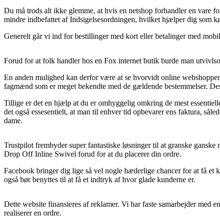
Du må trods alt ikke glemme, at hvis en netshop forhandler en vare fo
mindre indbefattet af Indsigelsesordningen, hvilket hjælper dig som kø
Generelt går vi ind for bestillinger med kort eller betalinger med mobil
Forud for at folk handler hos en Fox internet butik burde man utvivls
En anden mulighed kan derfor være at se hvorvidt online webshoppen e
fagmænd som er meget bekendte med de gældende bestemmelser. Desuden 
Tillige er det en hjælp at du er omhyggelig omkring de mest essentielle
det også essesentielt, at man til enhver tid opbevarer ens faktura, s
dame.
Trustpilot frembyder super fantastiske løsninger til at granske gansk
Drop Off Inline Swivel forud for at du placerer din ordre.
Facebook bringer dig lige så vel nogle hæderlige chancer for at få et k
også bør benyttes til at få et indtryk af hvor glade kunderne er.
Dette website finansieres af reklamer. Vi har faste samarbejder med e
realiserer en ordre.