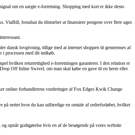
 signal om en uægte e-forretning. Shopping med kort er ikke desto
s. ViaBill, forudsat du tilstræber at finansiere pengene over flere uger.
nteressant.
r dansk lovgivning, tillige med at internet shoppen tit gennemses af
r i processen med dit indkøb.
el hvilken returrettighed e-forretningen garanterer. I den relation er
Drop Off Inline Swivel, om man skal købe en gave til en herre eller
jekker online forhandlerens vurderinger af Fox Edges Kwik Change
re på nettet hvor du kan udfærdige en omtale af ordreforløbet, hvilket
r, og opnår godtgørelse hvis en af de besøgende på vores website