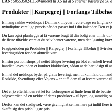
EAN:
5055350241158
Vurderet til 3.5 ud af 5 stjerner baseret på 50
Produkter || Karpegrej || Forfangs Tilbehør
En lang række webshops i Danmark tilbyder i vore dage en lang række f
nyindkøbte vare lige præcis når det passer ind i din kalender. Den er
Du kan også planlægge at få varerne bragt til din bolig eller til når du
de fleste tilfælde være at du selv henter varerne, men den løsning kræv
Fragtperioden på Produkter || Karpegrej || Forfangs Tilbehør || Svirvle
leveringstiden for den aktuelle vare.
En stor portion shops på nettet tilsiger levering på blot en enkelt
handlen laves inden et konkret klokkeslæt, sådan at de har udsigt til a
En hel del netshops byder på gratis levering, men tit kun ifald du han
Roskilde, Svendborg eller Vojens – er at få dem til at levere varerne ti
Det er jo efterhånden ret let for forbrugerne at finde frem til de beds
salgsværdien på en række af deres produkter – til børn, og samtidig og
Derfor kan det stadigvæk være gavnligt at se nærmere på indtil flere 
skaffe sig den prisbilligste pris.