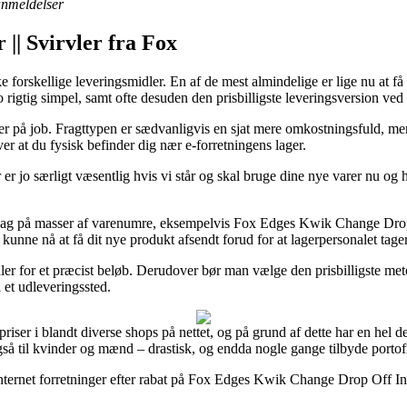
 anmeldelser
 || Svirvler fra Fox
orskellige leveringsmidler. En af de mest almindelige er lige nu at få
 jo rigtig simpel, samt ofte desuden den prisbilligste leveringsversion
 er på job. Fragttypen er sædvanligvis en sjat mere omkostningsfuld, men 
er at du fysisk befinder dig nær e-forretningens lager.
r er jo særligt væsentlig hvis vi står og skal bruge dine nye varer nu og
 hverdag på masser af varenumre, eksempelvis Fox Edges Kwik Change Dr
t kunne nå at få dit nye produkt afsendt forud for at lagerpersonalet tage
dler for et præcist beløb. Derudover bør man vælge den prisbilligste met
l et udleveringssted.
te priser i blandt diverse shops på nettet, og på grund af dette har en he
så til kvinder og mænd – drastisk, og endda nogle gange tilbyde portofr
internet forretninger efter rabat på Fox Edges Kwik Change Drop Off In