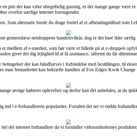
r en pris der kan virke ubegribelig gunstig, er det mange gange være et
ber overfor uærlige internet foretagender.
en. Som alternativ burde du drage fordel af et afbetalingstilbud som f.ek
omt gennemlæse netshoppens handelsvilkår, dog er det bare ikke særlig i
r medlem af e-mærket, som bør være et billede på at e-shoppen opfylde
giver det dig lejlighed til at få assistance, såfremt du får dilemmae
 betingelser der kan håndhæves i forbindelse med bestillingen, til eksemp
åledes man fremadrettet kan bekræfte handlen af Fox Edges Kwik Change 
e mange øvrige køberes oplevelser og derfor kan det anbefales, at du t
ig ind i e-forhandlerens popularitet. Foruden det ser vi endda forhandle
n hel del internet forhandlere da vi formidler virksomhedernes produkte