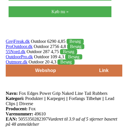
Køb nu »
GrejFreak.dk
Outdoor 6290 4,85
Besøg
ProOutdoor.dk
Outdoor 2756 4,8
Besøg
55Nord.dk
Outdoor 287 4,75
Besøg
OutdoorPro.dk
Outdoor 109 4,3
Besøg
Outmore.dk
Outdoor 20 4,3
Besøg
Webshop
Link
Navn:
Fox Edges Power Grip Naked Line Tail Rubbers
Kategori:
Produkter || Karpegrej || Forfangs Tilbehør || Lead
Clips || Diverse
Producent:
Fox
Varenummer:
49610
EAN:
5055350282397
Vurderet til 3.9 ud af 5 stjerner baseret
på 48 anmeldelser