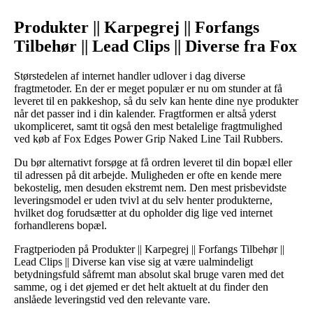
Produkter || Karpegrej || Forfangs
Tilbehør || Lead Clips || Diverse fra Fox
Størstedelen af internet handler udlover i dag diverse
fragtmetoder. En der er meget populær er nu om stunder at få
leveret til en pakkeshop, så du selv kan hente dine nye produkter
når det passer ind i din kalender. Fragtformen er altså yderst
ukompliceret, samt tit også den mest betalelige fragtmulighed
ved køb af Fox Edges Power Grip Naked Line Tail Rubbers.
Du bør alternativt forsøge at få ordren leveret til din bopæl eller
til adressen på dit arbejde. Muligheden er ofte en kende mere
bekostelig, men desuden ekstremt nem. Den mest prisbevidste
leveringsmodel er uden tvivl at du selv henter produkterne,
hvilket dog forudsætter at du opholder dig lige ved internet
forhandlerens bopæl.
Fragtperioden på Produkter || Karpegrej || Forfangs Tilbehør ||
Lead Clips || Diverse kan vise sig at være ualmindeligt
betydningsfuld såfremt man absolut skal bruge varen med det
samme, og i det øjemed er det helt aktuelt at du finder den
anslåede leveringstid ved den relevante vare.