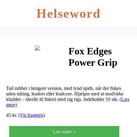
Helseword
Fox Edges
Power Grip
Naked Line
Tail Rubbers
Tail rubber i længere version, med tynd spids, når der fiskes
uden tubing, leaders eller leadcore. Hjælper med at modvirke
kludder – ideelle til fiskeri med zig rigs. Indeholder 10 stk.
(Læs
mere)
45 kr.
(Vis fragtpris)
Læs mere »