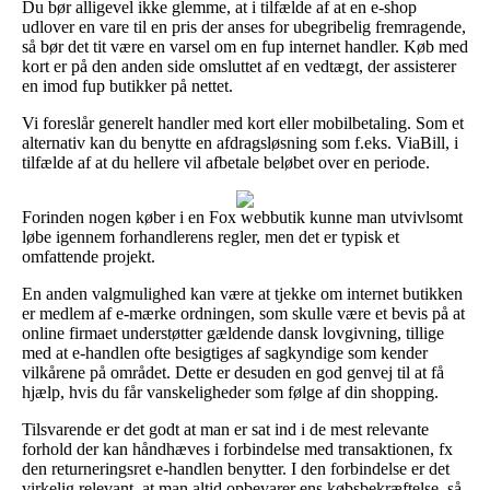
Du bør alligevel ikke glemme, at i tilfælde af at en e-shop
udlover en vare til en pris der anses for ubegribelig fremragende,
så bør det tit være en varsel om en fup internet handler. Køb med
kort er på den anden side omsluttet af en vedtægt, der assisterer
en imod fup butikker på nettet.
Vi foreslår generelt handler med kort eller mobilbetaling. Som et
alternativ kan du benytte en afdragsløsning som f.eks. ViaBill, i
tilfælde af at du hellere vil afbetale beløbet over en periode.
Forinden nogen køber i en Fox webbutik kunne man utvivlsomt
løbe igennem forhandlerens regler, men det er typisk et
omfattende projekt.
En anden valgmulighed kan være at tjekke om internet butikken
er medlem af e-mærke ordningen, som skulle være et bevis på at
online firmaet understøtter gældende dansk lovgivning, tillige
med at e-handlen ofte besigtiges af sagkyndige som kender
vilkårene på området. Dette er desuden en god genvej til at få
hjælp, hvis du får vanskeligheder som følge af din shopping.
Tilsvarende er det godt at man er sat ind i de mest relevante
forhold der kan håndhæves i forbindelse med transaktionen, fx
den returneringsret e-handlen benytter. I den forbindelse er det
virkelig relevant, at man altid opbevarer ens købsbekræftelse, så