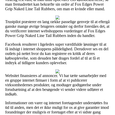
man fremadrettet kan bekræfte sin ordre af Fox Edges Power
Grip Naked Line Tail Rubbers, om man er kvinde eller mand.
Trustpilot præsterer en lang række passelige genveje til at eftergå
ganske mange øvrige brugeres omtaler og derfor foreslåes det, at
du verificerer internet webshoppens vurderinger af Fox Edges
Power Grip Naked Line Tail Rubbers inden du handler.
Facebook resulterer i ligeledes super værdifulde løsninger til at
få indsigt i internet shoppens pålidelighed. Derudover ses en del
outlets på nettet hvor du kan registrere en kritik af deres
købsoplevelse, som desuden bør drages fordel af til at få et
indtryk af tidligere kunders oplevelser.
Websitet finansieres af annoncer. Vi har tætte samarbejder med
en gruppe internet firmaer i form af at vi publicerer
virksomhedernes produkter, og modtager godtgørelse under
forudsætning af at den besøgende vi sender videre udfører et
indkøb.
Informationer om varer og internet foretagender understøttes fra
tid til anden, men det er ikke muligt for os at give garantier imod
forandringer der muligvis er foretaget efter at vi sidste gang