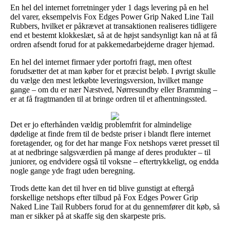
En hel del internet forretninger yder 1 dags levering på en hel
del varer, eksempelvis Fox Edges Power Grip Naked Line Tail
Rubbers, hvilket er påkrævet at transaktionen realiseres tidligere
end et bestemt klokkeslæt, så at de højst sandsynligt kan nå at få
ordren afsendt forud for at pakkemedarbejderne drager hjemad.
En hel del internet firmaer yder portofri fragt, men oftest
forudsætter det at man køber for et præcist beløb. I øvrigt skulle
du vælge den mest letkøbte leveringsversion, hvilket mange
gange – om du er nær Næstved, Nørresundby eller Bramming –
er at få fragtmanden til at bringe ordren til et afhentningssted.
Det er jo efterhånden vældig problemfrit for almindelige
dødelige at finde frem til de bedste priser i blandt flere internet
foretagender, og for det har mange Fox netshops været presset til
at at nedbringe salgsværdien på mange af deres produkter – til
juniorer, og endvidere også til voksne – eftertrykkeligt, og endda
nogle gange yde fragt uden beregning.
Trods dette kan det til hver en tid blive gunstigt at eftergå
forskellige netshops efter tilbud på Fox Edges Power Grip
Naked Line Tail Rubbers forud for at du gennemfører dit køb, så
man er sikker på at skaffe sig den skarpeste pris.