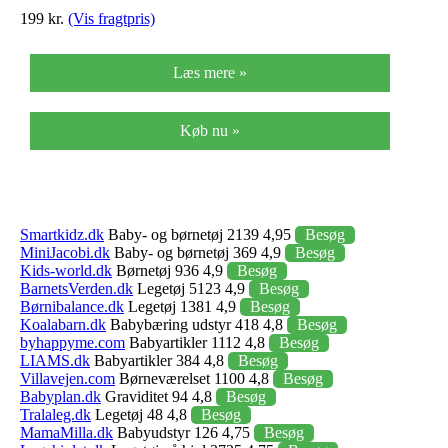
199 kr.
(Vis fragtpris)
Læs mere »
Køb nu »
Smartkidz.dk
Baby- og børnetøj 2139 4,95
Besøg
MiniJacobi.dk
Baby- og børnetøj 369 4,9
Besøg
Kids-world.dk
Børnetøj 936 4,9
Besøg
BarnetsVerden.dk
Legetøj 5123 4,9
Besøg
Børnibalance.dk
Legetøj 1381 4,9
Besøg
Koalabarn.dk
Babybæring udstyr 418 4,8
Besøg
byhappyme.com
Babyartikler 1112 4,8
Besøg
LIAMS.dk
Babyartikler 384 4,8
Besøg
Villavejen.com
Børneværelset 1100 4,8
Besøg
Babyplan.dk
Graviditet 94 4,8
Besøg
Tralaleg.dk
Legetøj 48 4,8
Besøg
MamaMilla.dk
Babyudstyr 126 4,75
Besøg