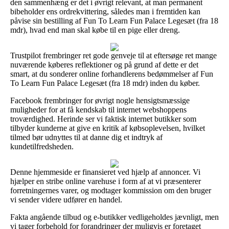
den sammenhæng er det i øvrigt relevant, at man permanent
bibeholder ens ordrekvittering, således man i fremtiden kan
påvise sin bestilling af Fun To Learn Fun Palace Legesæt (fra 18
mdr), hvad end man skal købe til en pige eller dreng.
Trustpilot frembringer ret gode genveje til at eftersøge ret mange
nuværende køberes reflektioner og på grund af dette er det
smart, at du sonderer online forhandlerens bedømmelser af Fun
To Learn Fun Palace Legesæt (fra 18 mdr) inden du køber.
Facebook frembringer for øvrigt nogle hensigtsmæssige
muligheder for at få kendskab til internet webshoppens
troværdighed. Herinde ser vi faktisk internet butikker som
tilbyder kunderne at give en kritik af købsoplevelsen, hvilket
tilmed bør udnyttes til at danne dig et indtryk af
kundetilfredsheden.
Denne hjemmeside er finansieret ved hjælp af annoncer. Vi
hjælper en stribe online varehuse i form af at vi præsenterer
forretningernes varer, og modtager kommission om den bruger
vi sender videre udfører en handel.
Fakta angående tilbud og e-butikker vedligeholdes jævnligt, men
vi tager forbehold for forandringer der muligvis er foretaget