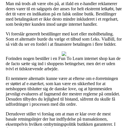
Man må trods alt være obs på, at ifald en e-handler reklamerer
deres varer til en salgspris der anses for helt ekstremt letkøbt, bør
det tit være en indikation på en falsk online butik. Bestillinger
med betalingskort er ikke desto mindre inkluderet i et regelsæt,
som beskytter kunden imod uægte internet handler.
Vi foreslår generelt bestillinger med kort eller mobilbetaling.
Som et alternativ burde du vælge et tilbud som f.eks. ViaBill, for
så vidt du ser en fordel i at finansiere betalingen i flere bidder.
Forinden nogen bestiller i en Fun To Learn internet shop kan de
de facto sætte sig ind i shoppens betingelser, men det er uden
tvivl et tidskrævende arbejde.
Et nemmere alternativ kunne være at efterse om e-forretningen
er støttet af e-mærket, som kan være en sikkerhed for at
netshoppen tilslutter sig de danske love, og at hjemmesiden
jævnligt evalueres af fagmænd der mestrer reglerne på området.
Desuden tilbydes du lejlighed til bistand, såfremt du skulle få
udfordringer i processen med din ordre.
Derudover stiller vi forslag om at man er klar over de mest
basale retningslinjer der har indflydelse på transaktionen,
eksempelvis hvilken ombytningspolitik butikken garanterer. I