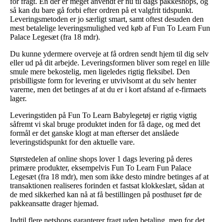
for fragt. En der er meget anvendt er nu til dags pakkeshops, og
så kan du bare gå forbi efter ordren på et valgfrit tidspunkt.
Leveringsmetoden er jo særligt smart, samt oftest desuden den
mest betalelige leveringsmulighed ved køb af Fun To Learn Fun
Palace Legesæt (fra 18 mdr).
Du kunne ydermere overveje at få ordren sendt hjem til dig selv
eller ud på dit arbejde. Leveringsformen bliver som regel en lille
smule mere bekostelig, men ligeledes rigtig fleksibel. Den
prisbilligste form for levering er utvivlsomt at du selv henter
varerne, men det betinges af at du er i kort afstand af e-firmaets
lager.
Leveringstiden på Fun To Learn Babylegetøj er rigtig vigtig
såfremt vi skal bruge produktet inden for få dage, og med det
formål er det ganske klogt at man efterser det anslåede
leveringstidspunkt for den aktuelle vare.
Størstedelen af online shops lover 1 dags levering på deres
primære produkter, eksempelvis Fun To Learn Fun Palace
Legesæt (fra 18 mdr), men som ikke desto mindre betinges af at
transaktionen realiseres forinden et fastsat klokkeslæt, sådan at
de med sikkerhed kan nå at få bestillingen på posthuset før de
pakkeansatte drager hjemad.
Indtil flere netshops garanterer fragt uden betaling, men for det