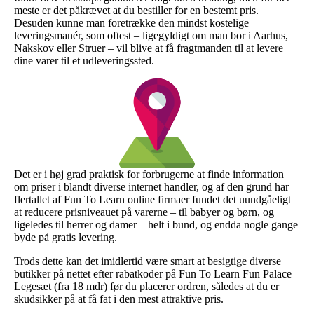
meste er det påkrævet at du bestiller for en bestemt pris.
Desuden kunne man foretrække den mindst kostelige
leveringsmanér, som oftest – ligegyldigt om man bor i Aarhus,
Nakskov eller Struer – vil blive at få fragtmanden til at levere
dine varer til et udleveringssted.
Det er i høj grad praktisk for forbrugerne at finde information
om priser i blandt diverse internet handler, og af den grund har
flertallet af Fun To Learn online firmaer fundet det uundgåeligt
at reducere prisniveauet på varerne – til babyer og børn, og
ligeledes til herrer og damer – helt i bund, og endda nogle gange
byde på gratis levering.
Trods dette kan det imidlertid være smart at besigtige diverse
butikker på nettet efter rabatkoder på Fun To Learn Fun Palace
Legesæt (fra 18 mdr) før du placerer ordren, således at du er
skudsikker på at få fat i den mest attraktive pris.