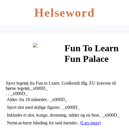
Helseword
Fun To Learn
Fun Palace
Legesæt (fra
18 mdr)
Sjovt legetøj fra Fun to Learn. Godkendt iflg. EU kravene til
børne legetøj._x000D_
. . _x000D_
 Alder: fra 18 måneder.. _x000D_
 Sjovt slot med dejlige figurer.. _x000D_
 Inkluder et slot, konge, dronning, ridder og en hest.. _x000D_
 Nemt-at-bære håndtag for små hænder..
(Læs mere)