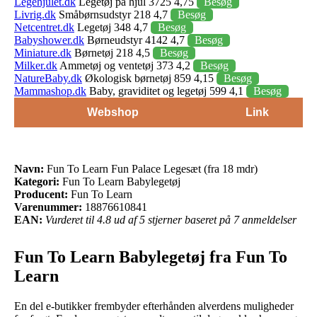
Legehjulet.dk
Legetøj på hjul 3725 4,75
Besøg
Livrig.dk
Småbørnsudstyr 218 4,7
Besøg
Netcentret.dk
Legetøj 348 4,7
Besøg
Babyshower.dk
Børneudstyr 4142 4,7
Besøg
Miniature.dk
Børnetøj 218 4,5
Besøg
Milker.dk
Ammetøj og ventetøj 373 4,2
Besøg
NatureBaby.dk
Økologisk børnetøj 859 4,15
Besøg
Mammashop.dk
Baby, graviditet og legetøj 599 4,1
Besøg
Webshop
Link
Navn:
Fun To Learn Fun Palace Legesæt (fra 18 mdr)
Kategori:
Fun To Learn Babylegetøj
Producent:
Fun To Learn
Varenummer:
18876610841
EAN:
Vurderet til 4.8 ud af 5 stjerner baseret på 7 anmeldelser
Fun To Learn Babylegetøj fra Fun To
Learn
En del e-butikker frembyder efterhånden alverdens muligheder