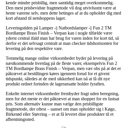
kende mindre prisbillig, men samtidig meget overkommelig.
Den mest prisbevidste fragtmetode vil dog utvivlsomt være at
hente varerne selv, men dette betinges af at du opholder dig med
kort afstand til netshoppens lager.
Leveringstiden på Lamper -|| Natbordslamper -|| Fun 2 TM
Bordlampe Brass Finish – Verpan kan i nogle tilfælde være
yderst central ifald man har brug for varen inden for kort tid, så
derfor er det selvsagt centralt at man checker tidshorisonten for
levering på den respektive vare.
Temmelig mange online virksomheder byder på levering på
næstkommende hverdag på de fleste varer, eksempelvis Fun 2
TM Bordlampe Brass Finish – Verpan, men vær obs på at det er
påkrævet at bestillingen køres igennem forud for et givent
tidspunkt, således at de med sikkerhed kan nå at få dit nye
produkt ordnet forinden de lageransatte holder fyraften.
Enkelte internet virksomheder frembyder fragt uden beregning,
men for det meste er det påkrævet at man shopper for en fastsat
pris. Som alternativ kunne man vælge den prisbilligste
fragtmetode, der oftest – uanset om man opholder sig i Køge,
Birkerød eller Støvring – er at få leveret dine produkter til et
afhentningssted.