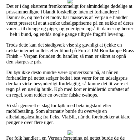
Det er i dag ekstremt fremkommeligt for almindelige dødelige at
prissammenligne i blandt forskellige internet forhandlere i
Danmark, og med det motiv har massevis af Verpan e-handler
været presset til at at sænke udsalgspriserne på en række af deres
varer – til drenge og piger, og yderligere også til damer og herrer
– helt i bund, og endda nogle gange tilbyde fragtfri levering.
Trods dette kan det stadigvæk vise sig gavnligt at tjekke en
række internet outlets efter tilbud på Fun 2 TM Bordlampe Brass
Finish – Verpan forinden du handler, så man er sikret at opnå
den skarpeste pris.
Du bør ikke desto mindre være opmærksom på, at når en
forhandler på nettet sælger bedst i test varer for en udsalgspris
der kan virke besynderligt fordelagtig, så kunne det tit være et
tegn på en uærlig butik. Køb med kort er imidlertid omfattet af
en regel, som redder en overfor falske e-shops.
Vi slår generelt et slag for køb med betalingskort eller
mobilbetaling. Som alternativ burde du overveje en
afbetalingsløsning fra f.eks. ViaBill, når du foretrækker at klare
pengene over flere uger.
Før folk handler i en Verpan forretning på nettet burde de de