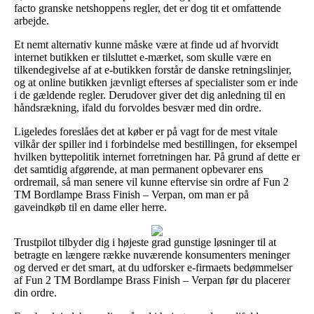
facto granske netshoppens regler, det er dog tit et omfattende
arbejde.
Et nemt alternativ kunne måske være at finde ud af hvorvidt
internet butikken er tilsluttet e-mærket, som skulle være en
tilkendegivelse af at e-butikken forstår de danske retningslinjer,
og at online butikken jævnligt efterses af specialister som er inde
i de gældende regler. Derudover giver det dig anledning til en
håndsrækning, ifald du forvoldes besvær med din ordre.
Ligeledes foreslåes det at køber er på vagt for de mest vitale
vilkår der spiller ind i forbindelse med bestillingen, for eksempel
hvilken byttepolitik internet forretningen har. På grund af dette er
det samtidig afgørende, at man permanent opbevarer ens
ordremail, så man senere vil kunne eftervise sin ordre af Fun 2
TM Bordlampe Brass Finish – Verpan, om man er på
gaveindkøb til en dame eller herre.
Trustpilot tilbyder dig i højeste grad gunstige løsninger til at
betragte en længere række nuværende konsumenters meninger
og derved er det smart, at du udforsker e-firmaets bedømmelser
af Fun 2 TM Bordlampe Brass Finish – Verpan før du placerer
din ordre.