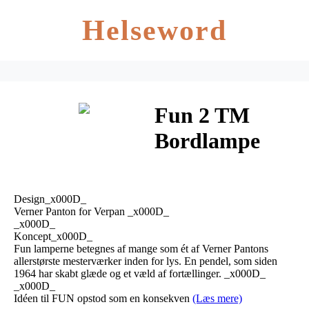
Helseword
Fun 2 TM
Bordlampe
Brass Finish –
Verpan
Design_x000D_
Verner Panton for Verpan _x000D_
_x000D_
Koncept_x000D_
Fun lamperne betegnes af mange som ét af Verner Pantons
allerstørste mesterværker inden for lys. En pendel, som siden
1964 har skabt glæde og et væld af fortællinger. _x000D_
_x000D_
Idéen til FUN opstod som en konsekven
(Læs mere)