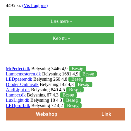
4495 kr.
(Vis fragtpris)
Læs mere »
Køb nu »
MrPerfect.dk
Belysning 3446 4,9
Besøg
Lampemesteren.dk
Belysning 1681 4,9
Besøg
LEDpaerer.dk
Belysning 260 4,8
Besøg
Dioder-Online.dk
Belysning 142 4,8
Besøg
AndLight.dk
Belysning 840 4,5
Besøg
Lamper.dk
Belysning 67 4,3
Besøg
LuxLight.dk
Belysning 18 4,3
Besøg
LEDproff.dk
Belysning 72 4,2
Besøg
Webshop
Link