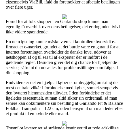
eksempelvis ViaBill, ifald du foretrækker at afbetale betalingen
over flere uger.
Forud for at folk shopper i en Garlando shop kunne man
egentlig få overblik over dens betingelser, det er dog uden tvivl
ikke videre spændende.
En nem løsning kunne måske være at kontrollere hvorvidt e-
firmaet er e-mærket, grundet at det burde være en garanti for at
internet forretningen overholder de danske love, udover at
netshoppen af og til ses til af eksperter der er indført i de
gældende regler. Desuden giver det dig chance for hjælpende
service, såfremt du udsættes for problemstillinger som følge af
din shopping.
Endvidere er det en hjælp at køber er omhyggelig omkring de
mest centrale vilkår i forbindelse med købet, som eksempelvis
den bytteret hjemmesiden tilbyder. I den forbindelse er det
ligeledes essesentielt, at man altid sikrer sin ordremail, så man
senere kan dokumentere sin bestilling af Garlando Fit & Balance
Foldbar Trampolin – 122 cm, uden hensyn til om man leder efter
et produkt til en kvinde eller mand.
Trustpilot leverer ret så strålende løsninger til at tyde adskillige