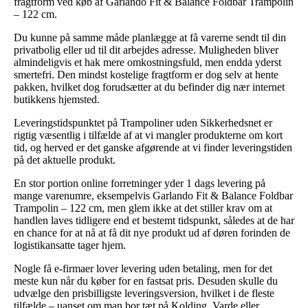
fragtform ved køb af Garlando Fit & Balance Foldbar Trampolin
– 122 cm.
Du kunne på samme måde planlægge at få varerne sendt til din
privatbolig eller ud til dit arbejdes adresse. Muligheden bliver
almindeligvis et hak mere omkostningsfuld, men endda yderst
smertefri. Den mindst kostelige fragtform er dog selv at hente
pakken, hvilket dog forudsætter at du befinder dig nær internet
butikkens hjemsted.
Leveringstidspunktet på Trampoliner uden Sikkerhedsnet er
rigtig væsentlig i tilfælde af at vi mangler produkterne om kort
tid, og herved er det ganske afgørende at vi finder leveringstiden
på det aktuelle produkt.
En stor portion online forretninger yder 1 dags levering på
mange varenumre, eksempelvis Garlando Fit & Balance Foldbar
Trampolin – 122 cm, men glem ikke at det stiller krav om at
handlen laves tidligere end et bestemt tidspunkt, således at de har
en chance for at nå at få dit nye produkt ud af døren forinden de
logistikansatte tager hjem.
Nogle få e-firmaer lover levering uden betaling, men for det
meste kun når du køber for en fastsat pris. Desuden skulle du
udvælge den prisbilligste leveringsversion, hvilket i de fleste
tilfælde – uanset om man bor tæt på Kolding, Varde eller