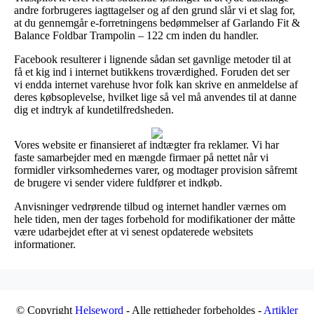
andre forbrugeres iagttagelser og af den grund slår vi et slag for,
at du gennemgår e-forretningens bedømmelser af Garlando Fit &
Balance Foldbar Trampolin – 122 cm inden du handler.
Facebook resulterer i lignende sådan set gavnlige metoder til at
få et kig ind i internet butikkens troværdighed. Foruden det ser
vi endda internet varehuse hvor folk kan skrive en anmeldelse af
deres købsoplevelse, hvilket lige så vel må anvendes til at danne
dig et indtryk af kundetilfredsheden.
Vores website er finansieret af indtægter fra reklamer. Vi har
faste samarbejder med en mængde firmaer på nettet når vi
formidler virksomhedernes varer, og modtager provision såfremt
de brugere vi sender videre fuldfører et indkøb.
Anvisninger vedrørende tilbud og internet handler værnes om
hele tiden, men der tages forbehold for modifikationer der måtte
være udarbejdet efter at vi senest opdaterede websitets
informationer.
© Copyright
Helseword
- Alle rettigheder forbeholdes -
Artikler