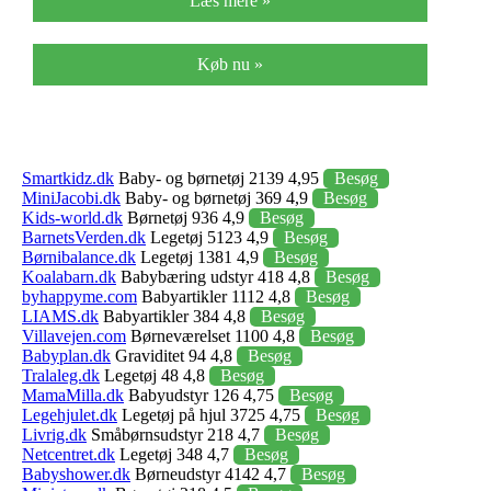
Læs mere »
Køb nu »
Smartkidz.dk
Baby- og børnetøj 2139 4,95
Besøg
MiniJacobi.dk
Baby- og børnetøj 369 4,9
Besøg
Kids-world.dk
Børnetøj 936 4,9
Besøg
BarnetsVerden.dk
Legetøj 5123 4,9
Besøg
Børnibalance.dk
Legetøj 1381 4,9
Besøg
Koalabarn.dk
Babybæring udstyr 418 4,8
Besøg
byhappyme.com
Babyartikler 1112 4,8
Besøg
LIAMS.dk
Babyartikler 384 4,8
Besøg
Villavejen.com
Børneværelset 1100 4,8
Besøg
Babyplan.dk
Graviditet 94 4,8
Besøg
Tralaleg.dk
Legetøj 48 4,8
Besøg
MamaMilla.dk
Babyudstyr 126 4,75
Besøg
Legehjulet.dk
Legetøj på hjul 3725 4,75
Besøg
Livrig.dk
Småbørnsudstyr 218 4,7
Besøg
Netcentret.dk
Legetøj 348 4,7
Besøg
Babyshower.dk
Børneudstyr 4142 4,7
Besøg