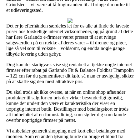
Grindsted – vil være at få fragtmanden til at bringe din ordre til
et udleveringssted.
Det er jo efterhånden særdeles let for os alle at finde de laveste
priser hos forskellige internet virksomheder, og på grund af dette
har flere Garlando e-firmaer været presset til at at tvinge
salgsværdien på en række af deres varer – til drenge og piger,
lige så vel som til voksne – voldsomt, og endda nogle gange
tilbyde levering uden gebyr.
Dog kan det stadigvæk vise sig rentabelt at tjekke nogle internet
firmaer efter rabat på Garlando Fit & Balance Foldbar Trampolin
– 122 cm før du gennemfører dit køb, så man er usvigeligt sikker
på at skaffe sig den mest attraktive pris.
Du skal trods alt ikke overse, at når en online shop afhænder
produkter til salg for en pris der virker besynderligt gunstig,
kunne det undertiden være et karakteristika der viser en
uoprigtig internet butik. Bestillinger med betalingskort er trods
alt indbefattet af en foranstaltning, som støtter dig som kunde
overfor uoprigtige firmaer på nettet.
Vi anbefaler generelt shopping med kort eller betalinger med
mobilen. Som en anden løsning burde du bruge et tilbud fra