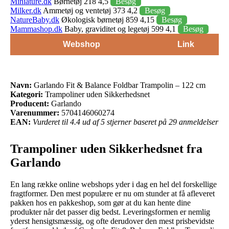
Miniature.dk
Børnetøj 218 4,5
Besøg
Milker.dk
Ammetøj og ventetøj 373 4,2
Besøg
NatureBaby.dk
Økologisk børnetøj 859 4,15
Besøg
Mammashop.dk
Baby, graviditet og legetøj 599 4,1
Besøg
Webshop
Link
Navn:
Garlando Fit & Balance Foldbar Trampolin – 122 cm
Kategori:
Trampoliner uden Sikkerhedsnet
Producent:
Garlando
Varenummer:
5704146060274
EAN:
Vurderet til 4.4 ud af 5 stjerner baseret på 29 anmeldelser
Trampoliner uden Sikkerhedsnet fra
Garlando
En lang række online webshops yder i dag en hel del forskellige
fragtformer. Den mest populære er nu om stunder at få afleveret
pakken hos en pakkeshop, som gør at du kan hente dine
produkter når det passer dig bedst. Leveringsformen er nemlig
yderst hensigtsmæssig, og ofte derudover den mest prisbevidste