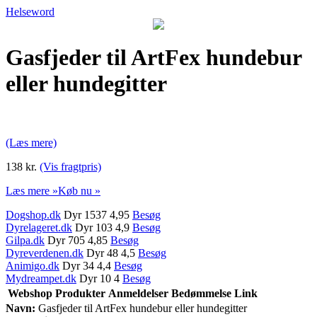
Helseword
Gasfjeder til ArtFex hundebur
eller hundegitter
(Læs mere)
138 kr.
(Vis fragtpris)
Læs mere »
Køb nu »
Dogshop.dk
Dyr 1537 4,95
Besøg
Dyrelageret.dk
Dyr 103 4,9
Besøg
Gilpa.dk
Dyr 705 4,85
Besøg
Dyreverdenen.dk
Dyr 48 4,5
Besøg
Animigo.dk
Dyr 34 4,4
Besøg
Mydreampet.dk
Dyr 10 4
Besøg
Webshop
Produkter
Anmeldelser
Bedømmelse
Link
Navn:
Gasfjeder til ArtFex hundebur eller hundegitter