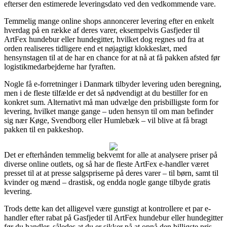
efterser den estimerede leveringsdato ved den vedkommende vare.
Temmelig mange online shops annoncerer levering efter en enkelt
hverdag på en række af deres varer, eksempelvis Gasfjeder til
ArtFex hundebur eller hundegitter, hvilket dog regnes ud fra at
orden realiseres tidligere end et nøjagtigt klokkeslæt, med
hensynstagen til at de har en chance for at nå at få pakken afsted før
logistikmedarbejderne har fyraften.
Nogle få e-forretninger i Danmark tilbyder levering uden beregning,
men i de fleste tilfælde er det så nødvendigt at du bestiller for en
konkret sum. Alternativt må man udvælge den prisbilligste form for
levering, hvilket mange gange – uden hensyn til om man befinder
sig nær Køge, Svendborg eller Humlebæk – vil blive at få bragt
pakken til en pakkeshop.
Det er efterhånden temmelig bekvemt for alle at analysere priser på
diverse online outlets, og så har de fleste ArtFex e-handler været
presset til at at presse salgspriserne på deres varer – til børn, samt til
kvinder og mænd – drastisk, og endda nogle gange tilbyde gratis
levering.
Trods dette kan det alligevel være gunstigt at kontrollere et par e-
handler efter rabat på Gasfjeder til ArtFex hundebur eller hundegitter
før du handler, således at du er sikker på at opnå den billigste pris.