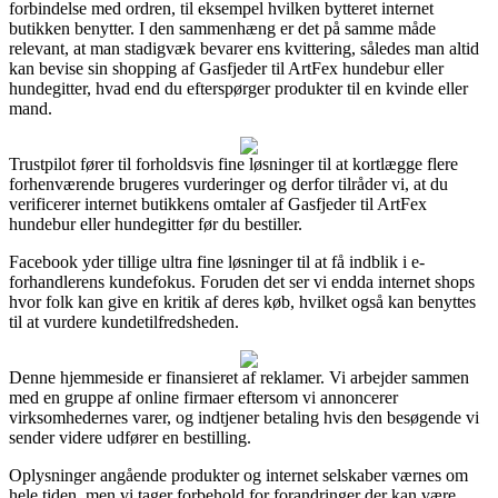
forbindelse med ordren, til eksempel hvilken bytteret internet
butikken benytter. I den sammenhæng er det på samme måde
relevant, at man stadigvæk bevarer ens kvittering, således man altid
kan bevise sin shopping af Gasfjeder til ArtFex hundebur eller
hundegitter, hvad end du efterspørger produkter til en kvinde eller
mand.
Trustpilot fører til forholdsvis fine løsninger til at kortlægge flere
forhenværende brugeres vurderinger og derfor tilråder vi, at du
verificerer internet butikkens omtaler af Gasfjeder til ArtFex
hundebur eller hundegitter før du bestiller.
Facebook yder tillige ultra fine løsninger til at få indblik i e-
forhandlerens kundefokus. Foruden det ser vi endda internet shops
hvor folk kan give en kritik af deres køb, hvilket også kan benyttes
til at vurdere kundetilfredsheden.
Denne hjemmeside er finansieret af reklamer. Vi arbejder sammen
med en gruppe af online firmaer eftersom vi annoncerer
virksomhedernes varer, og indtjener betaling hvis den besøgende vi
sender videre udfører en bestilling.
Oplysninger angående produkter og internet selskaber værnes om
hele tiden, men vi tager forbehold for forandringer der kan være