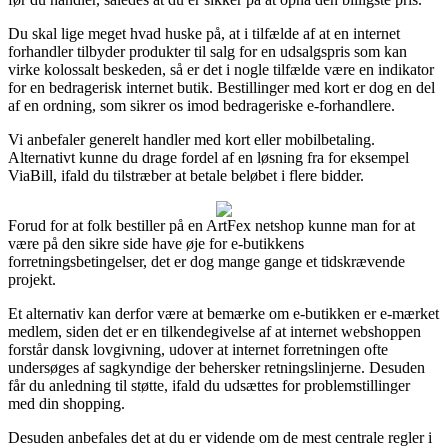
Du skal lige meget hvad huske på, at i tilfælde af at en internet
forhandler tilbyder produkter til salg for en udsalgspris som kan
virke kolossalt beskeden, så er det i nogle tilfælde være en indikator
for en bedragerisk internet butik. Bestillinger med kort er dog en del
af en ordning, som sikrer os imod bedrageriske e-forhandlere.
Vi anbefaler generelt handler med kort eller mobilbetaling.
Alternativt kunne du drage fordel af en løsning fra for eksempel
ViaBill, ifald du tilstræber at betale beløbet i flere bidder.
Forud for at folk bestiller på en ArtFex netshop kunne man for at
være på den sikre side have øje for e-butikkens
forretningsbetingelser, det er dog mange gange et tidskrævende
projekt.
Et alternativ kan derfor være at bemærke om e-butikken er e-mærket
medlem, siden det er en tilkendegivelse af at internet webshoppen
forstår dansk lovgivning, udover at internet forretningen ofte
undersøges af sagkyndige der behersker retningslinjerne. Desuden
får du anledning til støtte, ifald du udsættes for problemstillinger
med din shopping.
Desuden anbefales det at du er vidende om de mest centrale regler i