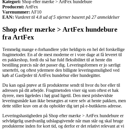
Kategori:
Shop efter mærke > ArtFex hundebure
Producent:
ArtFex
Varenummer:
AF10
EAN:
Vurderet til 4.8 ud af 5 stjerner baseret på 27 anmeldelser
Shop efter mærke > ArtFex hundebure
fra ArtFex
Temmelig mange e-forhandlere yder heldigvis en hel del forskellige
fragtmetoder. En af de mest moderne er i vore dage at få leveret til
en pakkeshop, fordi du så har fuld fleksibilitet til at hente din
bestilling præcis når det passer dig. Leveringsformen er jo særligt
smertefri, og oftest ydermere den billigste leveringsmulighed ved
køb af Gasfjeder til ArtFex hundebur eller hundegitter.
Du kan også prøve at få produkterne sendt til hvor du bor eller til
adressen på dit arbejde. Fragtmetoden viser sig som oftest et hak
dyrere, men ligeledes i høj grad ligetil. Den mest prisbevidste
leveringsmåde kan ikke benægtes at være selv at hente pakken, men
dette stiller krav om at du opholder dig tæt på e-butikkens adresse.
Leveringshastigheden på Shop efter mærke > ArtFex hundebure er
selvfølgelig usædvanlig udslagsgivende når man står og skal bruge
produkterne inden for kort tid, og derfor er det relativt relevant at vi