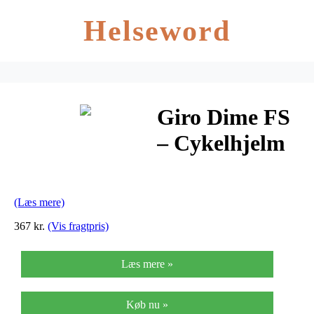
Helseword
Giro Dime FS
– Cykelhjelm
– Str. 51-55 cm
– Mat Sort
(Læs mere)
367 kr.
(Vis fragtpris)
Læs mere »
Køb nu »