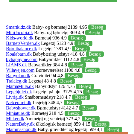
Smartkidz.dk
Baby- og børnetøj 2139 4,95
Besøg
MiniJacobi.dk
Baby- og børnetøj 369 4,9
Besøg
Kids-world.dk
Børnetøj 936 4,9
Besøg
BarnetsVerden.dk
Legetøj 5123 4,9
Besøg
Børnibalance.dk
Legetøj 1381 4,9
Besøg
Koalabarn.dk
Babybæring udstyr 418 4,8
Besøg
byhappyme.com
Babyartikler 1112 4,8
Besøg
LIAMS.dk
Babyartikler 384 4,8
Besøg
Villavejen.com
Børneværelset 1100 4,8
Besøg
Babyplan.dk
Graviditet 94 4,8
Besøg
Tralaleg.dk
Legetøj 48 4,8
Besøg
MamaMilla.dk
Babyudstyr 126 4,75
Besøg
Legehjulet.dk
Legetøj på hjul 3725 4,75
Besøg
Livrig.dk
Småbørnsudstyr 218 4,7
Besøg
Netcentret.dk
Legetøj 348 4,7
Besøg
Babyshower.dk
Børneudstyr 4142 4,7
Besøg
Miniature.dk
Børnetøj 218 4,5
Besøg
Milker.dk
Ammetøj og ventetøj 373 4,2
Besøg
NatureBaby.dk
Økologisk børnetøj 859 4,15
Besøg
Mammashop.dk
Baby, graviditet og legetøj 599 4,1
Besøg