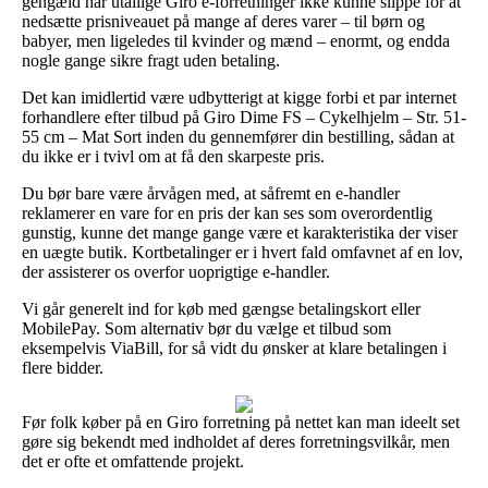
gengæld har utallige Giro e-forretninger ikke kunne slippe for at
nedsætte prisniveauet på mange af deres varer – til børn og
babyer, men ligeledes til kvinder og mænd – enormt, og endda
nogle gange sikre fragt uden betaling.
Det kan imidlertid være udbytterigt at kigge forbi et par internet
forhandlere efter tilbud på Giro Dime FS – Cykelhjelm – Str. 51-
55 cm – Mat Sort inden du gennemfører din bestilling, sådan at
du ikke er i tvivl om at få den skarpeste pris.
Du bør bare være årvågen med, at såfremt en e-handler
reklamerer en vare for en pris der kan ses som overordentlig
gunstig, kunne det mange gange være et karakteristika der viser
en uægte butik. Kortbetalinger er i hvert fald omfavnet af en lov,
der assisterer os overfor uoprigtige e-handler.
Vi går generelt ind for køb med gængse betalingskort eller
MobilePay. Som alternativ bør du vælge et tilbud som
eksempelvis ViaBill, for så vidt du ønsker at klare betalingen i
flere bidder.
Før folk køber på en Giro forretning på nettet kan man ideelt set
gøre sig bekendt med indholdet af deres forretningsvilkår, men
det er ofte et omfattende projekt.