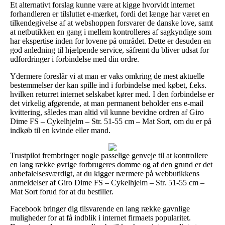
Et alternativt forslag kunne være at kigge hvorvidt internet
forhandleren er tilsluttet e-mærket, fordi det længe har været en
tilkendegivelse af at webshoppen forsvarer de danske love, samt
at netbutikken en gang i mellem kontrolleres af sagkyndige som
har ekspertise inden for lovene på området. Dette er desuden en
god anledning til hjælpende service, såfremt du bliver udsat for
udfordringer i forbindelse med din ordre.
Ydermere foreslår vi at man er vaks omkring de mest aktuelle
bestemmelser der kan spille ind i forbindelse med købet, f.eks.
hvilken returret internet selskabet kører med. I den forbindelse er
det virkelig afgørende, at man permanent beholder ens e-mail
kvittering, således man altid vil kunne bevidne ordren af Giro
Dime FS – Cykelhjelm – Str. 51-55 cm – Mat Sort, om du er på
indkøb til en kvinde eller mand.
Trustpilot frembringer nogle passelige genveje til at kontrollere
en lang række øvrige forbrugeres domme og af den grund er det
anbefalelsesværdigt, at du kigger nærmere på webbutikkens
anmeldelser af Giro Dime FS – Cykelhjelm – Str. 51-55 cm –
Mat Sort forud for at du bestiller.
Facebook bringer dig tilsvarende en lang række gavnlige
muligheder for at få indblik i internet firmaets popularitet.