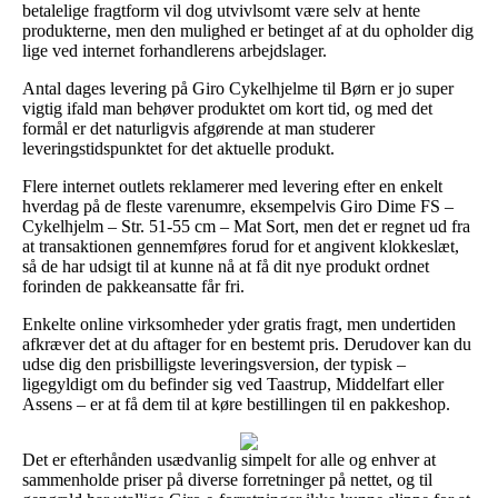
betalelige fragtform vil dog utvivlsomt være selv at hente
produkterne, men den mulighed er betinget af at du opholder dig
lige ved internet forhandlerens arbejdslager.
Antal dages levering på Giro Cykelhjelme til Børn er jo super
vigtig ifald man behøver produktet om kort tid, og med det
formål er det naturligvis afgørende at man studerer
leveringstidspunktet for det aktuelle produkt.
Flere internet outlets reklamerer med levering efter en enkelt
hverdag på de fleste varenumre, eksempelvis Giro Dime FS –
Cykelhjelm – Str. 51-55 cm – Mat Sort, men det er regnet ud fra
at transaktionen gennemføres forud for et angivent klokkeslæt,
så de har udsigt til at kunne nå at få dit nye produkt ordnet
forinden de pakkeansatte får fri.
Enkelte online virksomheder yder gratis fragt, men undertiden
afkræver det at du aftager for en bestemt pris. Derudover kan du
udse dig den prisbilligste leveringsversion, der typisk –
ligegyldigt om du befinder sig ved Taastrup, Middelfart eller
Assens – er at få dem til at køre bestillingen til en pakkeshop.
Det er efterhånden usædvanlig simpelt for alle og enhver at
sammenholde priser på diverse forretninger på nettet, og til