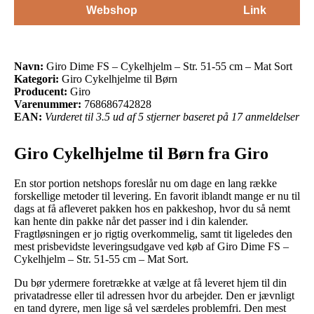
Webshop
Link
Navn:
Giro Dime FS – Cykelhjelm – Str. 51-55 cm – Mat Sort
Kategori:
Giro Cykelhjelme til Børn
Producent:
Giro
Varenummer:
768686742828
EAN:
Vurderet til 3.5 ud af 5 stjerner baseret på 17 anmeldelser
Giro Cykelhjelme til Børn fra Giro
En stor portion netshops foreslår nu om dage en lang række
forskellige metoder til levering. En favorit iblandt mange er nu til
dags at få afleveret pakken hos en pakkeshop, hvor du så nemt
kan hente din pakke når det passer ind i din kalender.
Fragtløsningen er jo rigtig overkommelig, samt tit ligeledes den
mest prisbevidste leveringsudgave ved køb af Giro Dime FS –
Cykelhjelm – Str. 51-55 cm – Mat Sort.
Du bør ydermere foretrække at vælge at få leveret hjem til din
privatadresse eller til adressen hvor du arbejder. Den er jævnligt
en tand dyrere, men lige så vel særdeles problemfri. Den mest