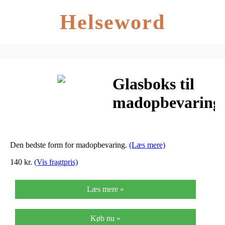
Helseword
Glasboks til
madopbevaring
– 21×26 cm – 3
L
Den bedste form for madopbevaring.
(Læs mere)
140 kr.
(Vis fragtpris)
Læs mere »
Køb nu »