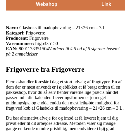
Webshop
Link
Navn:
Glasboks til madopbevaring – 21×26 cm – 3 L
Kategori:
Frigoverre
Producent:
Frigoverre
Varenummer:
frigo335150
EAN:
8001133351504
Vurderet til 4.5 ud af 5 stjerner baseret
på 2 anmeldelser
Frigoverre fra Frigoverre
Flere e-handler foreslår i dag et stort udvalg af fragttyper. En af
dem der er mest anvendt er i øjeblikket at få bragt ordren til en
pakkeshop, hvor du så selv henter varerne lige præcis når det
passer ind i din kalender. Leveringsformen er jo meget
gnidningsløs, og endda endda den mest letkøbte mulighed for
fragt ved køb af Glasboks til madopbevaring – 21×26 cm – 3 L.
Du bør alternativt afveje for og imod at få leveret hjem til dig
privat eller til dit arbejdes adresse. Metoden viser sig mange
gange en kende mindre prisbillig, men endvidere i høj grad