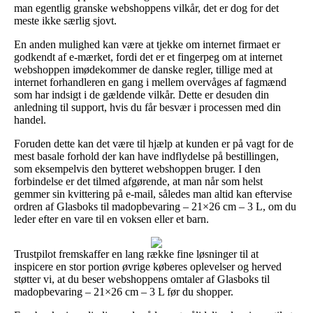
man egentlig granske webshoppens vilkår, det er dog for det
meste ikke særlig sjovt.
En anden mulighed kan være at tjekke om internet firmaet er
godkendt af e-mærket, fordi det er et fingerpeg om at internet
webshoppen imødekommer de danske regler, tillige med at
internet forhandleren en gang i mellem overvåges af fagmænd
som har indsigt i de gældende vilkår. Dette er desuden din
anledning til support, hvis du får besvær i processen med din
handel.
Foruden dette kan det være til hjælp at kunden er på vagt for de
mest basale forhold der kan have indflydelse på bestillingen,
som eksempelvis den bytteret webshoppen bruger. I den
forbindelse er det tilmed afgørende, at man når som helst
gemmer sin kvittering på e-mail, således man altid kan eftervise
ordren af Glasboks til madopbevaring – 21×26 cm – 3 L, om du
leder efter en vare til en voksen eller et barn.
Trustpilot fremskaffer en lang række fine løsninger til at
inspicere en stor portion øvrige køberes oplevelser og herved
støtter vi, at du beser webshoppens omtaler af Glasboks til
madopbevaring – 21×26 cm – 3 L før du shopper.