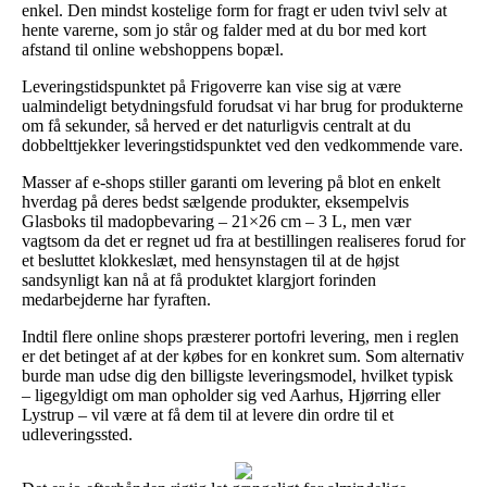
enkel. Den mindst kostelige form for fragt er uden tvivl selv at
hente varerne, som jo står og falder med at du bor med kort
afstand til online webshoppens bopæl.
Leveringstidspunktet på Frigoverre kan vise sig at være
ualmindeligt betydningsfuld forudsat vi har brug for produkterne
om få sekunder, så herved er det naturligvis centralt at du
dobbelttjekker leveringstidspunktet ved den vedkommende vare.
Masser af e-shops stiller garanti om levering på blot en enkelt
hverdag på deres bedst sælgende produkter, eksempelvis
Glasboks til madopbevaring – 21×26 cm – 3 L, men vær
vagtsom da det er regnet ud fra at bestillingen realiseres forud for
et besluttet klokkeslæt, med hensynstagen til at de højst
sandsynligt kan nå at få produktet klargjort forinden
medarbejderne har fyraften.
Indtil flere online shops præsterer portofri levering, men i reglen
er det betinget af at der købes for en konkret sum. Som alternativ
burde man udse dig den billigste leveringsmodel, hvilket typisk
– ligegyldigt om man opholder sig ved Aarhus, Hjørring eller
Lystrup – vil være at få dem til at levere din ordre til et
udleveringssted.