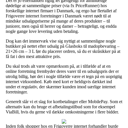
Det er jo efterhånden rigtig let gængeligt for almindelige
dødelige at sammenligne priser (via fx PriceRunner) hos
forskellige internet firmaer i Danmark, og ergo har flertallet af
Frigoverre internet forretninger i Danmark været nødt til at
mindske udsalgspriserne på mange af deres produkter – til
juniorer, men også til herrer og damer – betragteligt, og endda
nogle gange love levering uden betaling.
Dog kan det immervæk vise sig nyttigt at sammenligne nogle
butikker på nettet efter udsalg på Glasboks til madopbevaring –
21×26 cm – 3 L før du placerer ordren, så du er skråsikker på at
få fat i den mest attraktive pris.
Du skal trods alt være opmærksom på, at i tilfælde af at en
online forretning frembyder deres varer til en udsalgspris der er
utrolig billig, bør det i nogle tilfælde være et tegn på en uoprigtig
internet virksomhed. Køb med kort er heldigvis dækket ind
under et regulativ, der skærmer kunden imod uærlige internet
forretninger.
Generelt slår vi et slag for kortbetalinger eller MobilePay. Som et
alternativ kan du bruge et afbetalingstilbud som for eksempel
ViaBill, hvis du gerne vil dække omkostningerne i flere bidder.
Inden folk shopper hos en Frigoverre internet forhandler burde