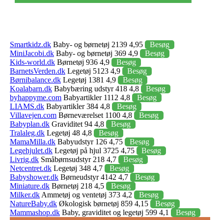
Smartkidz.dk
Baby- og børnetøj 2139 4,95
Besøg
MiniJacobi.dk
Baby- og børnetøj 369 4,9
Besøg
Kids-world.dk
Børnetøj 936 4,9
Besøg
BarnetsVerden.dk
Legetøj 5123 4,9
Besøg
Børnibalance.dk
Legetøj 1381 4,9
Besøg
Koalabarn.dk
Babybæring udstyr 418 4,8
Besøg
byhappyme.com
Babyartikler 1112 4,8
Besøg
LIAMS.dk
Babyartikler 384 4,8
Besøg
Villavejen.com
Børneværelset 1100 4,8
Besøg
Babyplan.dk
Graviditet 94 4,8
Besøg
Tralaleg.dk
Legetøj 48 4,8
Besøg
MamaMilla.dk
Babyudstyr 126 4,75
Besøg
Legehjulet.dk
Legetøj på hjul 3725 4,75
Besøg
Livrig.dk
Småbørnsudstyr 218 4,7
Besøg
Netcentret.dk
Legetøj 348 4,7
Besøg
Babyshower.dk
Børneudstyr 4142 4,7
Besøg
Miniature.dk
Børnetøj 218 4,5
Besøg
Milker.dk
Ammetøj og ventetøj 373 4,2
Besøg
NatureBaby.dk
Økologisk børnetøj 859 4,15
Besøg
Mammashop.dk
Baby, graviditet og legetøj 599 4,1
Besøg