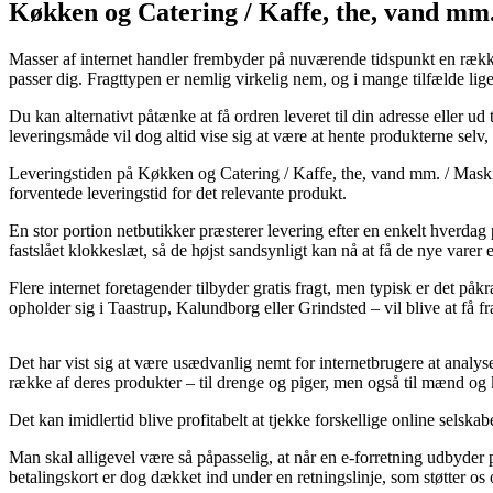
Køkken og Catering / Kaffe, the, vand mm
Masser af internet handler frembyder på nuværende tidspunkt en række 
passer dig. Fragttypen er nemlig virkelig nem, og i mange tilfælde li
Du kan alternativt påtænke at få ordren leveret til din adresse eller u
leveringsmåde vil dog altid vise sig at være at hente produkterne selv
Leveringstiden på Køkken og Catering / Kaffe, the, vand mm. / Maskin
forventede leveringstid for det relevante produkt.
En stor portion netbutikker præsterer levering efter en enkelt hverdag
fastslået klokkeslæt, så de højst sandsynligt kan nå at få de nye varer 
Flere internet foretagender tilbyder gratis fragt, men typisk er det på
opholder sig i Taastrup, Kalundborg eller Grindsted – vil blive at få fr
Det har vist sig at være usædvanlig nemt for internetbrugere at analyse
række af deres produkter – til drenge og piger, men også til mænd og
Det kan imidlertid blive profitabelt at tjekke forskellige online selsk
Man skal alligevel være så påpasselig, at når en e-forretning udbyder
betalingskort er dog dækket ind under en retningslinje, som støtter os 