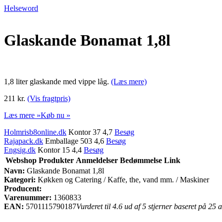
Helseword
Glaskande Bonamat 1,8l
1,8 liter glaskande med vippe låg.
(Læs mere)
211 kr.
(Vis fragtpris)
Læs mere »
Køb nu »
Holmrisb8online.dk
Kontor 37 4,7
Besøg
Rajapack.dk
Emballage 503 4,6
Besøg
Engsig.dk
Kontor 15 4,4
Besøg
Webshop
Produkter
Anmeldelser
Bedømmelse
Link
Navn:
Glaskande Bonamat 1,8l
Kategori:
Køkken og Catering / Kaffe, the, vand mm. / Maskiner
Producent:
Varenummer:
1360833
EAN:
5701115790187
Vurderet til 4.6 ud af 5 stjerner baseret på 25