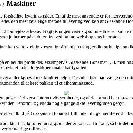
. / Maskiner
forskellige leveringsmåder. En af de mest anvendte er for nærværende p
geledes den mest betalelige metode til levering ved køb af Glaskande Bo
d til dit arbejdes adresse. Fragtløsningen viser sig somme tider en smul
, som jo beroer på at du er lige ved online webshoppens hjemsted.
er kan være vældig væsentlig såfremt du mangler din ordre lige om lidt,
 på en hel del produkter, eksempelvis Glaskande Bonamat 1,8l, men husk 
ekspederet inden logistikpersonalet har fyraften.
krævet at der købes for et konkret beløb. Desuden bør man vælge den mind
agtmanden til at køre pakken til et afhentningssted.
re priser på diverse internet virksomheder, og af den grund har masser af
 kvinder – enormt, og endda nogle gange sikre levering uden gebyr.
aber efter tilbud på Glaskande Bonamat 1,8l inden du gennemfører din best
 produkter til salg for en udsalgspris der er kolossalt letkøbt, så bør 
overfor uærlige e-firmaer.