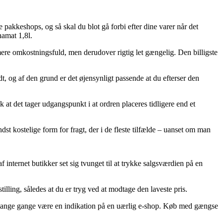
akkeshops, og så skal du blot gå forbi efter dine varer når det
namat 1,8l.
e mere omkostningsfuld, men derudover rigtig let gængelig. Den billigste
 og af den grund er det øjensynligt passende at du efterser den
at det tager udgangspunkt i at ordren placeres tidligere end et
st kostelige form for fragt, der i de fleste tilfælde – uanset om man
 internet butikker set sig tvunget til at trykke salgsværdien på en
illing, således at du er tryg ved at modtage den laveste pris.
det mange gange være en indikation på en uærlig e-shop. Køb med gængse