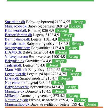
Smartkidz.dk
Baby- og børnetøj 2139 4,95
Besøg
MiniJacobi.dk
Baby- og børnetøj 369 4,9
Besøg
Kids-world.dk
Børnetøj 936 4,9
Besøg
BarnetsVerden.dk
Legetøj 5123 4,9
Besøg
Børnibalance.dk
Legetøj 1381 4,9
Besøg
Koalabarn.dk
Babybæring udstyr 418 4,8
Besøg
byhappyme.com
Babyartikler 1112 4,8
Besøg
LIAMS.dk
Babyartikler 384 4,8
Besøg
Villavejen.com
Børneværelset 1100 4,8
Besøg
Babyplan.dk
Graviditet 94 4,8
Besøg
Tralaleg.dk
Legetøj 48 4,8
Besøg
MamaMilla.dk
Babyudstyr 126 4,75
Besøg
Legehjulet.dk
Legetøj på hjul 3725 4,75
Besøg
Livrig.dk
Småbørnsudstyr 218 4,7
Besøg
Netcentret.dk
Legetøj 348 4,7
Besøg
Babyshower.dk
Børneudstyr 4142 4,7
Besøg
Miniature.dk
Børnetøj 218 4,5
Besøg
Milker.dk
Ammetøj og ventetøj 373 4,2
Besøg
NatureBaby.dk
Økologisk børnetøj 859 4,15
Besøg
Mammashop.dk
Baby, graviditet og legetøj 599 4,1
Besøg