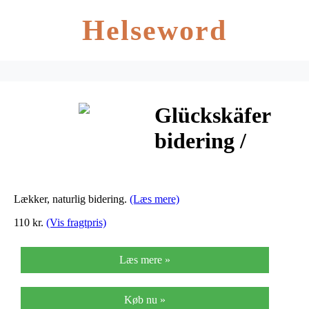
Helseword
Glückskäfer
bidering /
rangle med
perle – Hjerte
Lækker, naturlig bidering.
(Læs mere)
110 kr.
(Vis fragtpris)
Læs mere »
Køb nu »