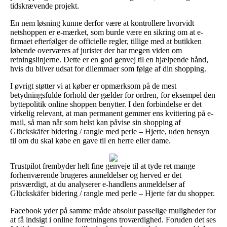
tidskrævende projekt.
En nem løsning kunne derfor være at kontrollere hvorvidt
netshoppen er e-mærket, som burde være en sikring om at e-
firmaet efterfølger de officielle regler, tillige med at butikken
løbende overværes af jurister der har megen viden om
retningslinjerne. Dette er en god genvej til en hjælpende hånd,
hvis du bliver udsat for dilemmaer som følge af din shopping.
I øvrigt støtter vi at køber er opmærksom på de mest
betydningsfulde forhold der gælder for ordren, for eksempel den
byttepolitik online shoppen benytter. I den forbindelse er det
virkelig relevant, at man permanent gemmer ens kvittering på e-
mail, så man når som helst kan påvise sin shopping af
Glückskäfer bidering / rangle med perle – Hjerte, uden hensyn
til om du skal købe en gave til en herre eller dame.
Trustpilot frembyder helt fine genveje til at tyde ret mange
forhenværende brugeres anmeldelser og herved er det
prisværdigt, at du analyserer e-handlens anmeldelser af
Glückskäfer bidering / rangle med perle – Hjerte før du shopper.
Facebook yder på samme måde absolut passelige muligheder for
at få indsigt i online forretningens troværdighed. Foruden det ses