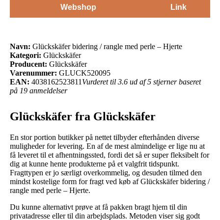
Webshop
Link
Navn:
Glückskäfer bidering / rangle med perle – Hjerte
Kategori:
Glückskäfer
Producent:
Glückskäfer
Varenummer:
GLUCK520095
EAN:
4038162523811
Vurderet til 3.6 ud af 5 stjerner baseret
på 19 anmeldelser
Glückskäfer fra Glückskäfer
En stor portion butikker på nettet tilbyder efterhånden diverse
muligheder for levering. En af de mest almindelige er lige nu at
få leveret til et afhentningssted, fordi det så er super fleksibelt for
dig at kunne hente produkterne på et valgfrit tidspunkt.
Fragttypen er jo særligt overkommelig, og desuden tilmed den
mindst kostelige form for fragt ved køb af Glückskäfer bidering /
rangle med perle – Hjerte.
Du kunne alternativt prøve at få pakken bragt hjem til din
privatadresse eller til din arbejdsplads. Metoden viser sig godt