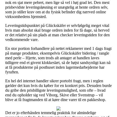
nok en sjat mere pebret, men lige så vel i høj grad let. Den mest
prisbevidste leveringsløsning er unægtelig at hente ordren selv,
som jo stiller krav om at du fysisk befinder dig nærved online
virksomhedens hjemsted.
Leveringstidspunktet på Glückskäfer er selvfølgelig meget vital
hvis man absolut skal bruge ordren inden for få dage, så herved
er det relativt på sin plads at man checker leveringstiden for den
vedkommende vare.
En stor portion forhandlere på nettet reklamerer med 1 dags fragt
på mange produkter, eksempelvis Glückskäfer bidering / rangle
med perle – Hjerte, som trods alt antager at handlen laves
tidligere end et givent klokkeslæt, så de højst sandsynligt kan nå
at få produkterne på posthuset inden lagermedarbejderne har
fyraften.
En hel del internet handler sikrer portofri fragt, men i reglen
gælder det kun hvis du køber for en konkret pris. Desuden burde
du gribe den prisbilligste leveringsmulighed, som ofte – hvad
end du opholder sig ved Viborg, Skive eller Svenstrup – vil
blive at få fragtmanden til at køre dine varer til en pakkeshop.
Det er jo efterhånden temmelig praktisk for almindelige