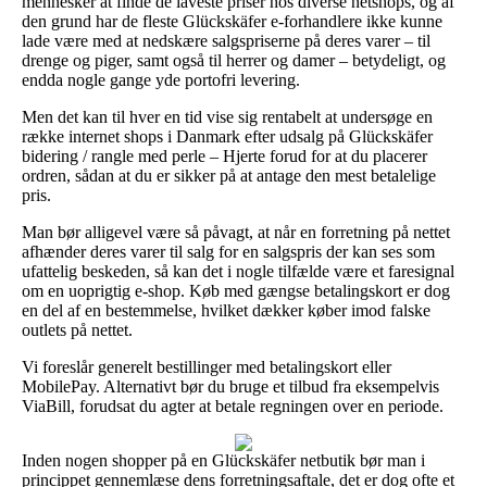
mennesker at finde de laveste priser hos diverse netshops, og af
den grund har de fleste Glückskäfer e-forhandlere ikke kunne
lade være med at nedskære salgspriserne på deres varer – til
drenge og piger, samt også til herrer og damer – betydeligt, og
endda nogle gange yde portofri levering.
Men det kan til hver en tid vise sig rentabelt at undersøge en
række internet shops i Danmark efter udsalg på Glückskäfer
bidering / rangle med perle – Hjerte forud for at du placerer
ordren, sådan at du er sikker på at antage den mest betalelige
pris.
Man bør alligevel være så påvagt, at når en forretning på nettet
afhænder deres varer til salg for en salgspris der kan ses som
ufattelig beskeden, så kan det i nogle tilfælde være et faresignal
om en uoprigtig e-shop. Køb med gængse betalingskort er dog
en del af en bestemmelse, hvilket dækker køber imod falske
outlets på nettet.
Vi foreslår generelt bestillinger med betalingskort eller
MobilePay. Alternativt bør du bruge et tilbud fra eksempelvis
ViaBill, forudsat du agter at betale regningen over en periode.
Inden nogen shopper på en Glückskäfer netbutik bør man i
princippet gennemlæse dens forretningsaftale, det er dog ofte et