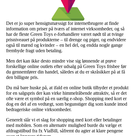
Det er jo super hensigtsmæssigt for internetbrugere at finde
information om priser på tværs af internet virksomheder, og så
har de fleste Green Toys e-forhandlere været nødt til at tvinge
prisniveauet på produkterne – til drenge og piger, og endvidere
også til mænd og kvinder – en hel del, og endda nogle gange
frembyde fragt uden betaling.
Men det kan ikke desto mindre vise sig lønnende at prøve
forskellige online outlets efter udsalg på Green Toys frisbee før
du gennemfører din handel, således at du er skråsikker på at få
den billigste pris.
Du må bare huske på, at ifald en online butik tilbyder et produkt
for en salgspris der kan virke himmelråbende attraktiv, så er det
ofte være et symbol på en uærlig e-shop. Shopping med kort er
dog en del af en vedtægt, som begunstiger dig som kunde imod
bedrageriske online virksomheder.
Generelt slår vi et slag for shopping med kort eller betalinger
med mobilen. Som en alternativ mulighed burde du vælge et
afdragstilbud fra fx ViaBill, såfremt du agter at klare pengene