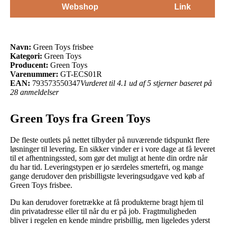
Webshop
Link
Navn:
Green Toys frisbee
Kategori:
Green Toys
Producent:
Green Toys
Varenummer:
GT-ECS01R
EAN:
793573550347
Vurderet til 4.1 ud af 5 stjerner baseret på
28 anmeldelser
Green Toys fra Green Toys
De fleste outlets på nettet tilbyder på nuværende tidspunkt flere
løsninger til levering. En sikker vinder er i vore dage at få leveret
til et afhentningssted, som gør det muligt at hente din ordre når
du har tid. Leveringstypen er jo særdeles smertefri, og mange
gange derudover den prisbilligste leveringsudgave ved køb af
Green Toys frisbee.
Du kan derudover foretrække at få produkterne bragt hjem til
din privatadresse eller til når du er på job. Fragtmuligheden
bliver i regelen en kende mindre prisbillig, men ligeledes yderst