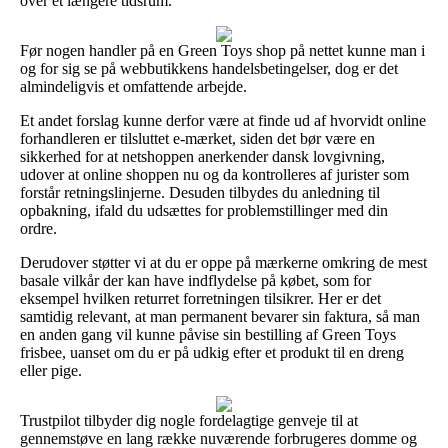
over et længere tidsrum.
Før nogen handler på en Green Toys shop på nettet kunne man i
og for sig se på webbutikkens handelsbetingelser, dog er det
almindeligvis et omfattende arbejde.
Et andet forslag kunne derfor være at finde ud af hvorvidt online
forhandleren er tilsluttet e-mærket, siden det bør være en
sikkerhed for at netshoppen anerkender dansk lovgivning,
udover at online shoppen nu og da kontrolleres af jurister som
forstår retningslinjerne. Desuden tilbydes du anledning til
opbakning, ifald du udsættes for problemstillinger med din
ordre.
Derudover støtter vi at du er oppe på mærkerne omkring de mest
basale vilkår der kan have indflydelse på købet, som for
eksempel hvilken returret forretningen tilsikrer. Her er det
samtidig relevant, at man permanent bevarer sin faktura, så man
en anden gang vil kunne påvise sin bestilling af Green Toys
frisbee, uanset om du er på udkig efter et produkt til en dreng
eller pige.
Trustpilot tilbyder dig nogle fordelagtige genveje til at
gennemstøve en lang række nuværende forbrugeres domme og