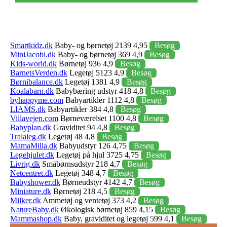
Smartkidz.dk
Baby- og børnetøj 2139 4,95
Besøg
MiniJacobi.dk
Baby- og børnetøj 369 4,9
Besøg
Kids-world.dk
Børnetøj 936 4,9
Besøg
BarnetsVerden.dk
Legetøj 5123 4,9
Besøg
Børnibalance.dk
Legetøj 1381 4,9
Besøg
Koalabarn.dk
Babybæring udstyr 418 4,8
Besøg
byhappyme.com
Babyartikler 1112 4,8
Besøg
LIAMS.dk
Babyartikler 384 4,8
Besøg
Villavejen.com
Børneværelset 1100 4,8
Besøg
Babyplan.dk
Graviditet 94 4,8
Besøg
Tralaleg.dk
Legetøj 48 4,8
Besøg
MamaMilla.dk
Babyudstyr 126 4,75
Besøg
Legehjulet.dk
Legetøj på hjul 3725 4,75
Besøg
Livrig.dk
Småbørnsudstyr 218 4,7
Besøg
Netcentret.dk
Legetøj 348 4,7
Besøg
Babyshower.dk
Børneudstyr 4142 4,7
Besøg
Miniature.dk
Børnetøj 218 4,5
Besøg
Milker.dk
Ammetøj og ventetøj 373 4,2
Besøg
NatureBaby.dk
Økologisk børnetøj 859 4,15
Besøg
Mammashop.dk
Baby, graviditet og legetøj 599 4,1
Besøg