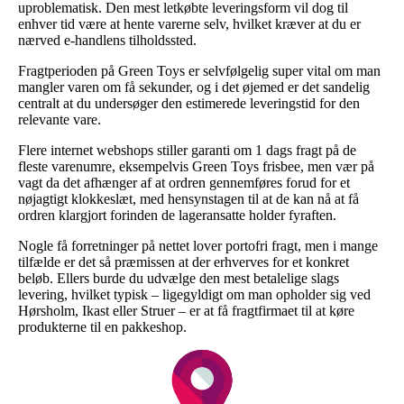
uproblematisk. Den mest letkøbte leveringsform vil dog til
enhver tid være at hente varerne selv, hvilket kræver at du er
nærved e-handlens tilholdssted.
Fragtperioden på Green Toys er selvfølgelig super vital om man
mangler varen om få sekunder, og i det øjemed er det sandelig
centralt at du undersøger den estimerede leveringstid for den
relevante vare.
Flere internet webshops stiller garanti om 1 dags fragt på de
fleste varenumre, eksempelvis Green Toys frisbee, men vær på
vagt da det afhænger af at ordren gennemføres forud for et
nøjagtigt klokkeslæt, med hensynstagen til at de kan nå at få
ordren klargjort forinden de lageransatte holder fyraften.
Nogle få forretninger på nettet lover portofri fragt, men i mange
tilfælde er det så præmissen at der erhverves for et konkret
beløb. Ellers burde du udvælge den mest betalelige slags
levering, hvilket typisk – ligegyldigt om man opholder sig ved
Hørsholm, Ikast eller Struer – er at få fragtfirmaet til at køre
produkterne til en pakkeshop.