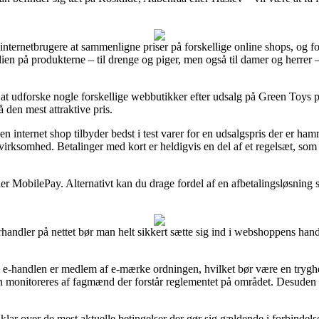
r internetbrugere at sammenligne priser på forskellige online shops, og f
ien på produkterne – til drenge og piger, men også til damer og herrer 
t at udforske nogle forskellige webbutikker efter udsalg på Green Toys p
å den mest attraktive pris.
 en internet shop tilbyder bedst i test varer for en udsalgspris der er h
 virksomhed. Betalinger med kort er heldigvis en del af et regelsæt, s
ler MobilePay. Alternativt kan du drage fordel af en afbetalingsløsning
ndler på nettet bør man helt sikkert sætte sig ind i webshoppens handel
 e-handlen er medlem af e-mærke ordningen, hvilket bør være en trygh
n monitoreres af fagmænd der forstår reglementet på området. Desuden får
ar over de mest aktuelle betingelser der gør sig gældende i forbindels