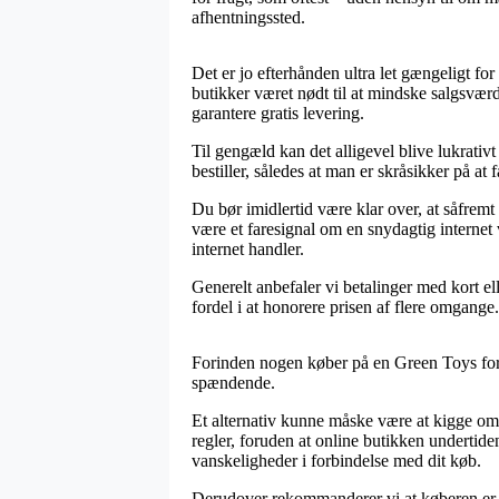
afhentningssted.
Det er jo efterhånden ultra let gængeligt fo
butikker været nødt til at mindske salgsværd
garantere gratis levering.
Til gengæld kan det alligevel blive lukrativ
bestiller, således at man er skråsikker på at f
Du bør imidlertid være klar over, at såfremt
være et faresignal om en snydagtig internet
internet handler.
Generelt anbefaler vi betalinger med kort el
fordel i at honorere prisen af flere omgange.
Forinden nogen køber på en Green Toys forha
spændende.
Et alternativ kunne måske være at kigge om
regler, foruden at online butikken undertide
vanskeligheder i forbindelse med dit køb.
Derudover rekommanderer vi at køberen er kl