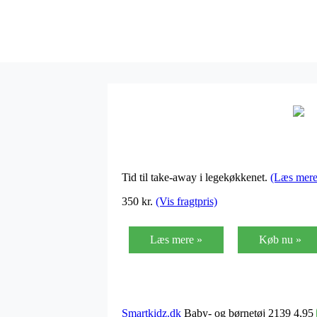
Tid til take-away i legekøkkenet.
(Læs mere
350 kr.
(Vis fragtpris)
Læs mere »
Køb nu »
Smartkidz.dk
Baby- og børnetøj 2139 4,95