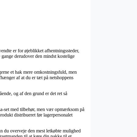
endte er for øjeblikket afhentningssteder,
e gange derudover den mindst kostelige
ig gerne et hak mere omkostningsfuld, men
fhænger af at du er tæt på netshoppens
ende, og af den grund er det ret så
izza-set med tilbehør, men vær opmærksom på
produkt distribueret før lagerpersonalet
 kan du overveje den mest letkøbte mulighed
ragtmanden til at køre din pakke til et