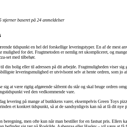
 5 stjerner baseret på 24 anmeldelser
s
ende tidspunkt en hel del forskellige leveringstyper. En af de mest anv
har mulighed for det. Fragtmetoden er nemlig ret ukompliceret, og mang
za-set med tilbehør.
il din bolig eller til adressen på dit arbejde. Fragtmuligheden viser s
lligste leveringsmulighed er utvivlsomt selv at hente ordren, som jo a
 sig at være rigtig afgørende såfremt du står og skal bruge ordren omgå
veringstidspunkt ved den vedkommende vare.
l-dag levering på mange af butikkens varer, eksempelvis Green Toys p
forinden et konkret tidspunkt, så at de sandsynligvis kan nå at få dit nye 
n beregning, men ofte kun når man bestiller for en fastsat pris. Ellers
an befinder sig tæt på Roskilde, Aabenraa eller Haslev – vil være at få f