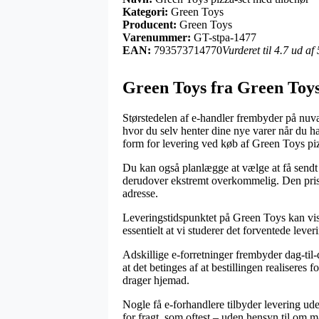
Kategori:
Green Toys
Producent:
Green Toys
Varenummer:
GT-stpa-1477
EAN:
793573714770
Vurderet til 4.7 ud af
Green Toys fra Green Toy
Størstedelen af e-handler frembyder på nuvær
hvor du selv henter dine nye varer når du 
form for levering ved køb af Green Toys piz
Du kan også planlægge at vælge at få sendt t
derudover ekstremt overkommelig. Den prisbi
adresse.
Leveringstidspunktet på Green Toys kan vise
essentielt at vi studerer det forventede le
Adskillige e-forretninger frembyder dag-ti
at det betinges af at bestillingen realiseres 
drager hjemad.
Nogle få e-forhandlere tilbyder levering ude
for fragt, som oftest – uden hensyn til om m