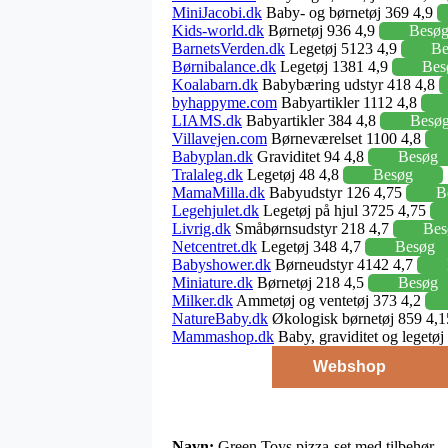
MiniJacobi.dk
Baby- og børnetøj 369 4,9
Kids-world.dk
Børnetøj 936 4,9
Besø
BarnetsVerden.dk
Legetøj 5123 4,9
Be
Børnibalance.dk
Legetøj 1381 4,9
Bes
Koalabarn.dk
Babybæring udstyr 418 4,8
byhappyme.com
Babyartikler 1112 4,8
LIAMS.dk
Babyartikler 384 4,8
Besø
Villavejen.com
Børneværelset 1100 4,8
Babyplan.dk
Graviditet 94 4,8
Besøg
Tralaleg.dk
Legetøj 48 4,8
Besøg
MamaMilla.dk
Babyudstyr 126 4,75
B
Legehjulet.dk
Legetøj på hjul 3725 4,75
Livrig.dk
Småbørnsudstyr 218 4,7
Bes
Netcentret.dk
Legetøj 348 4,7
Besøg
Babyshower.dk
Børneudstyr 4142 4,7
Miniature.dk
Børnetøj 218 4,5
Besøg
Milker.dk
Ammetøj og ventetøj 373 4,2
NatureBaby.dk
Økologisk børnetøj 859 4,
Mammashop.dk
Baby, graviditet og legetø
Webshop
Navn:
Green Toys pizza-set med tilbehør