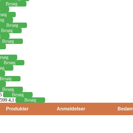
Besøg
g
søg
øg
Besøg
Besøg
g
Besøg
esøg
Besøg
øg
Besøg
Besøg
15
Besøg
j 599 4,1
Besøg
Produkter
Anmeldelser
Bedøm