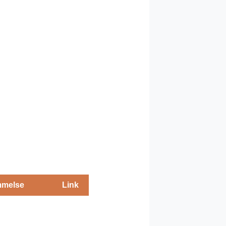
melse
Link