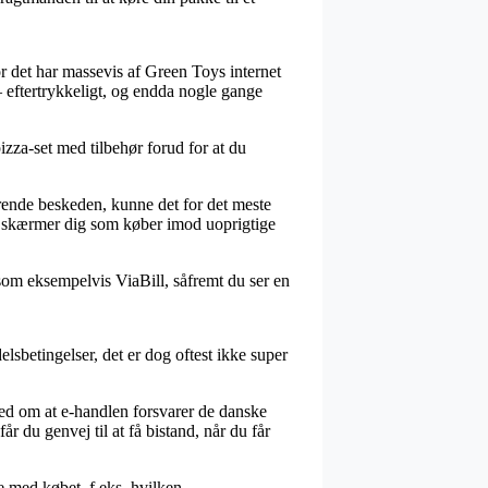
or det har massevis af Green Toys internet
– eftertrykkeligt, og endda nogle gange
izza-set med tilbehør forud for at du
amrende beskeden, kunne det for det meste
om skærmer dig som køber imod uoprigtige
 som eksempelvis ViaBill, såfremt du ser en
sbetingelser, det er dog oftest ikke super
ed om at e-handlen forsvarer de danske
 du genvej til at få bistand, når du får
e med købet, f.eks. hvilken