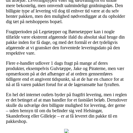
dit arbejde. Leveringstypen viser sig sædvanligvis en smule
mere bekostelig, men omvendt ualmindeligt gnidningsløs. Den
billigste type af levering vil dog til enhver tid være at du selv
henter pakken, men den mulighed nødvendiggør at du opholder
dig tæt på netshoppens bopæl.
Fragtperioden på Legetæpper og Børnetæpper kan i nogle
tilfælde være ekstremt afgørende ifald du absolut skal bruge din
pakke inden for få dage, og med det formål er det tydeligvis
afgørende at vi gransker den forventede leveringsdato på den
respektive vare.
Flere e-handler udlover 1 dags fragt på mange af deres
produkter, eksempelvis Gulvtæppe, Jake og Piraterne, men vær
opmærksom på at det afhænger af at ordren gennemføres
tidligere end et angivent tidspunkt, så at de har en chance for at
nå at få varen pakket forud for at de lageransatte har fyraften.
En hel del internet outlets byder på fragtfri levering, men i reglen
er det betinget af at man handler for et fastslået beløb. Derudover
skulle du udvælge den billigste mulighed for levering, der gerne
– uden hensyn til om du befinder sig ved Helsingør,
Skanderborg eller Gilleleje – er at få leveret din pakke til en
pakkeshop.