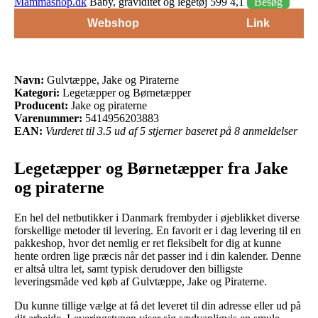
Mammashop.dk
Baby, graviditet og legetøj 599 4,1
Besøg
Webshop
Link
Navn:
Gulvtæppe, Jake og Piraterne
Kategori:
Legetæpper og Børnetæpper
Producent:
Jake og piraterne
Varenummer:
5414956203883
EAN:
Vurderet til 3.5 ud af 5 stjerner baseret på 8 anmeldelser
Legetæpper og Børnetæpper fra Jake
og piraterne
En hel del netbutikker i Danmark frembyder i øjeblikket diverse
forskellige metoder til levering. En favorit er i dag levering til en
pakkeshop, hvor det nemlig er ret fleksibelt for dig at kunne
hente ordren lige præcis når det passer ind i din kalender. Denne
er altså ultra let, samt typisk derudover den billigste
leveringsmåde ved køb af Gulvtæppe, Jake og Piraterne.
Du kunne tillige vælge at få det leveret til din adresse eller ud på