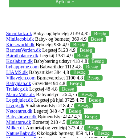
Køb nu »
Smartkidz.dk
Baby- og børnetøj 2139 4,95
Besøg
MiniJacobi.dk
Baby- og børnetøj 369 4,9
Besøg
Kids-world.dk
Børnetøj 936 4,9
Besøg
BarnetsVerden.dk
Legetøj 5123 4,9
Besøg
Børnibalance.dk
Legetøj 1381 4,9
Besøg
Koalabarn.dk
Babybæring udstyr 418 4,8
Besøg
byhappyme.com
Babyartikler 1112 4,8
Besøg
LIAMS.dk
Babyartikler 384 4,8
Besøg
Villavejen.com
Børneværelset 1100 4,8
Besøg
Babyplan.dk
Graviditet 94 4,8
Besøg
Tralaleg.dk
Legetøj 48 4,8
Besøg
MamaMilla.dk
Babyudstyr 126 4,75
Besøg
Legehjulet.dk
Legetøj på hjul 3725 4,75
Besøg
Livrig.dk
Småbørnsudstyr 218 4,7
Besøg
Netcentret.dk
Legetøj 348 4,7
Besøg
Babyshower.dk
Børneudstyr 4142 4,7
Besøg
Miniature.dk
Børnetøj 218 4,5
Besøg
Milker.dk
Ammetøj og ventetøj 373 4,2
Besøg
NatureBaby.dk
Økologisk børnetøj 859 4,15
Besøg