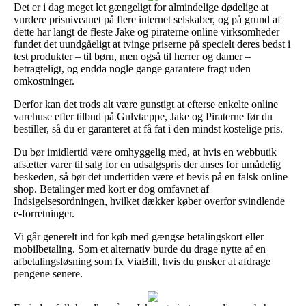
Det er i dag meget let gængeligt for almindelige dødelige at
vurdere prisniveauet på flere internet selskaber, og på grund af
dette har langt de fleste Jake og piraterne online virksomheder
fundet det uundgåeligt at tvinge priserne på specielt deres bedst i
test produkter – til børn, men også til herrer og damer –
betragteligt, og endda nogle gange garantere fragt uden
omkostninger.
Derfor kan det trods alt være gunstigt at efterse enkelte online
varehuse efter tilbud på Gulvtæppe, Jake og Piraterne før du
bestiller, så du er garanteret at få fat i den mindst kostelige pris.
Du bør imidlertid være omhyggelig med, at hvis en webbutik
afsætter varer til salg for en udsalgspris der anses for umådelig
beskeden, så bør det undertiden være et bevis på en falsk online
shop. Betalinger med kort er dog omfavnet af
Indsigelsesordningen, hvilket dækker køber overfor svindlende
e-forretninger.
Vi går generelt ind for køb med gængse betalingskort eller
mobilbetaling. Som et alternativ burde du drage nytte af en
afbetalingsløsning som fx ViaBill, hvis du ønsker at afdrage
pengene senere.