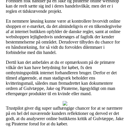
Forinden folk handler på en Jake og piraterne online webshop
kan de reelt sætte sig ind i deres handelsvilkår, men det er i
reglen et tidskrævende projekt.
En nemmere løsning kunne være at kontrollere hvorvidt online
shoppen er e-mærket, da det almindeligvis er en tilkendegivelse
af at internet butikken opfylder de danske regler, samt at online
webshoppen lejlighedsvis undersøges af fagfolk der kender
bestemmelserne på området. Derudover tilbydes du chance for
en håndsrækning, for så vidt du forvoldes dilemmaer i
forbindelse med din handel.
Dertil kan det anbefales at du er opmærksom på de primære
vilkår der kan have betydning for købet, fx den
ombytningspolitik internet forhandleren bruger. Derfor er det
tilmed afgørende, at man stadigvæk beholder ens
kvitteringsmail, således man fremadrettet kan dokumentere
ordren af Gulvtæppe, Jake og Piraterne, ligegyldigt om man
efterspørger produkter til en kvinde eller mand.
Trustpilot giver dig super uafhængige chancer for at se nærmere
på en hel del nuværende kunders reflektioner og derved er det
godt, at du analyserer online butikkens kritik af Gulvtæppe, Jake
og Piraterne forud for at du køber.