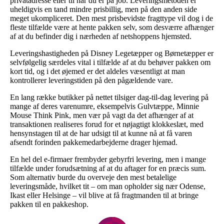
privatadresse eller til når du er på job. Leveringsmetoden er
uheldigvis en tand mindre prisbillig, men på den anden side
meget ukompliceret. Den mest prisbevidste fragttype vil dog i de
fleste tilfælde være at hente pakken selv, som desværre afhænger
af at du befinder dig i nærheden af netshoppens hjemsted.
Leveringshastigheden på Disney Legetæpper og Børnetæpper er
selvfølgelig særdeles vital i tilfælde af at du behøver pakken om
kort tid, og i det øjemed er det aldeles væsentligt at man
kontrollerer leveringstiden på den pågældende vare.
En lang række butikker på nettet tilsiger dag-til-dag levering på
mange af deres varenumre, eksempelvis Gulvtæppe, Minnie
Mouse Think Pink, men vær på vagt da det afhænger af at
transaktionen realiseres forud for et nøjagtigt klokkeslæt, med
hensynstagen til at de har udsigt til at kunne nå at få varen
afsendt forinden pakkemedarbejderne drager hjemad.
En hel del e-firmaer frembyder gebyrfri levering, men i mange
tilfælde under forudsætning af at du aftager for en præcis sum.
Som alternativ burde du overveje den mest betalelige
leveringsmåde, hvilket tit – om man opholder sig nær Odense,
Ikast eller Helsinge – vil blive at få fragtmanden til at bringe
pakken til en pakkeshop.