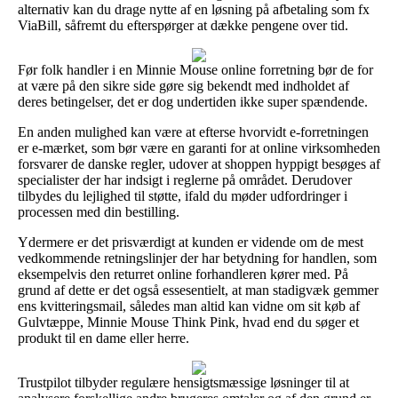
alternativ kan du drage nytte af en løsning på afbetaling som fx
ViaBill, såfremt du efterspørger at dække pengene over tid.
Før folk handler i en Minnie Mouse online forretning bør de for
at være på den sikre side gøre sig bekendt med indholdet af
deres betingelser, det er dog undertiden ikke super spændende.
En anden mulighed kan være at efterse hvorvidt e-forretningen
er e-mærket, som bør være en garanti for at online virksomheden
forsvarer de danske regler, udover at shoppen hyppigt besøges af
specialister der har indsigt i reglerne på området. Derudover
tilbydes du lejlighed til støtte, ifald du møder udfordringer i
processen med din bestilling.
Ydermere er det prisværdigt at kunden er vidende om de mest
vedkommende retningslinjer der har betydning for handlen, som
eksempelvis den returret online forhandleren kører med. På
grund af dette er det også essesentielt, at man stadigvæk gemmer
ens kvitteringsmail, således man altid kan vidne om sit køb af
Gulvtæppe, Minnie Mouse Think Pink, hvad end du søger et
produkt til en dame eller herre.
Trustpilot tilbyder regulære hensigtsmæssige løsninger til at