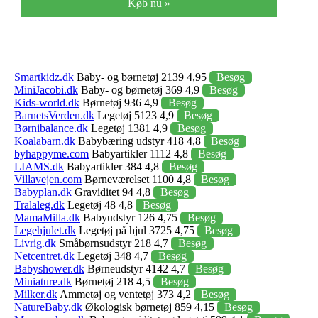
Køb nu »
Smartkidz.dk
Baby- og børnetøj 2139 4,95
Besøg
MiniJacobi.dk
Baby- og børnetøj 369 4,9
Besøg
Kids-world.dk
Børnetøj 936 4,9
Besøg
BarnetsVerden.dk
Legetøj 5123 4,9
Besøg
Børnibalance.dk
Legetøj 1381 4,9
Besøg
Koalabarn.dk
Babybæring udstyr 418 4,8
Besøg
byhappyme.com
Babyartikler 1112 4,8
Besøg
LIAMS.dk
Babyartikler 384 4,8
Besøg
Villavejen.com
Børneværelset 1100 4,8
Besøg
Babyplan.dk
Graviditet 94 4,8
Besøg
Tralaleg.dk
Legetøj 48 4,8
Besøg
MamaMilla.dk
Babyudstyr 126 4,75
Besøg
Legehjulet.dk
Legetøj på hjul 3725 4,75
Besøg
Livrig.dk
Småbørnsudstyr 218 4,7
Besøg
Netcentret.dk
Legetøj 348 4,7
Besøg
Babyshower.dk
Børneudstyr 4142 4,7
Besøg
Miniature.dk
Børnetøj 218 4,5
Besøg
Milker.dk
Ammetøj og ventetøj 373 4,2
Besøg
NatureBaby.dk
Økologisk børnetøj 859 4,15
Besøg