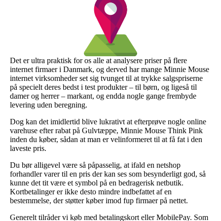
Det er ultra praktisk for os alle at analysere priser på flere
internet firmaer i Danmark, og derved har mange Minnie Mouse
internet virksomheder set sig tvunget til at trykke salgspriserne
på specielt deres bedst i test produkter – til børn, og ligeså til
damer og herrer – markant, og endda nogle gange frembyde
levering uden beregning.
Dog kan det imidlertid blive lukrativt at efterprøve nogle online
varehuse efter rabat på Gulvtæppe, Minnie Mouse Think Pink
inden du køber, sådan at man er velinformeret til at få fat i den
laveste pris.
Du bør alligevel være så påpasselig, at ifald en netshop
forhandler varer til en pris der kan ses som besynderligt god, så
kunne det tit være et symbol på en bedragerisk netbutik.
Kortbetalinger er ikke desto mindre indbefattet af en
bestemmelse, der støtter køber imod fup firmaer på nettet.
Generelt tilråder vi køb med betalingskort eller MobilePay. Som