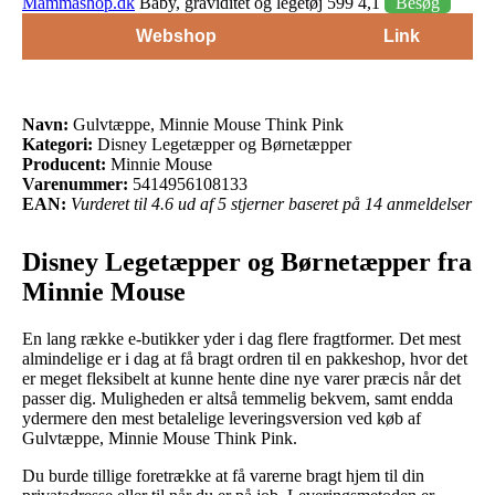
Mammashop.dk
Baby, graviditet og legetøj 599 4,1
Besøg
Webshop
Link
Navn:
Gulvtæppe, Minnie Mouse Think Pink
Kategori:
Disney Legetæpper og Børnetæpper
Producent:
Minnie Mouse
Varenummer:
5414956108133
EAN:
Vurderet til 4.6 ud af 5 stjerner baseret på 14 anmeldelser
Disney Legetæpper og Børnetæpper fra
Minnie Mouse
En lang række e-butikker yder i dag flere fragtformer. Det mest
almindelige er i dag at få bragt ordren til en pakkeshop, hvor det
er meget fleksibelt at kunne hente dine nye varer præcis når det
passer dig. Muligheden er altså temmelig bekvem, samt endda
ydermere den mest betalelige leveringsversion ved køb af
Gulvtæppe, Minnie Mouse Think Pink.
Du burde tillige foretrække at få varerne bragt hjem til din