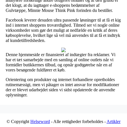
analysere forskellige andre brugeres omtaler og af den grund er
det klogt, at du iagttager e-shoppens bedømmelser af
Gulvtæppe, Minnie Mouse Think Pink forinden du bestiller.
Facebook leverer desuden ultra passende løsninger til at få et kig
ind i internet shoppens troværdighed. Tilmed ser vi nogle online
virksomheder som gør det muligt at nedfælde en kritik af deres
købsoplevelse, hvilket lige så vel må anvendes til at få et indtryk
af kundetilfredsheden.
Denne hjemmeside er finansieret af indtægter fra reklamer. Vi
har et tæt samarbejde med en samling af online outlets når vi
formidler butikkernes tilbud, og opnår godtgørelse når en af
vores besøgende fuldfører et køb.
Orientering om produkter og internet forhandlere opretholdes
rutinemæssigt, men vi påtager os intet ansvar for modifikationer
der er blevet udarbejdet siden vi sidst opdaterede de anvendte
oplysninger.
© Copyright
Helseword
- Alle rettigheder forbeholdes -
Artikler