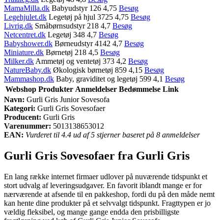
MamaMilla.dk
Babyudstyr 126 4,75
Besøg
Legehjulet.dk
Legetøj på hjul 3725 4,75
Besøg
Livrig.dk
Småbørnsudstyr 218 4,7
Besøg
Netcentret.dk
Legetøj 348 4,7
Besøg
Babyshower.dk
Børneudstyr 4142 4,7
Besøg
Miniature.dk
Børnetøj 218 4,5
Besøg
Milker.dk
Ammetøj og ventetøj 373 4,2
Besøg
NatureBaby.dk
Økologisk børnetøj 859 4,15
Besøg
Mammashop.dk
Baby, graviditet og legetøj 599 4,1
Besøg
Webshop
Produkter
Anmeldelser
Bedømmelse
Link
Navn:
Gurli Gris Junior Sovesofa
Kategori:
Gurli Gris Sovesofaer
Producent:
Gurli Gris
Varenummer:
5013138653012
EAN:
Vurderet til 4.4 ud af 5 stjerner baseret på 8 anmeldelser
Gurli Gris Sovesofaer fra Gurli Gris
En lang række internet firmaer udlover på nuværende tidspunkt et
stort udvalg af leveringsudgaver. En favorit iblandt mange er for
nærværende at afsende til en pakkeshop, fordi du på den måde nemt
kan hente dine produkter på et selvvalgt tidspunkt. Fragttypen er jo
vældig fleksibel, og mange gange endda den prisbilligste