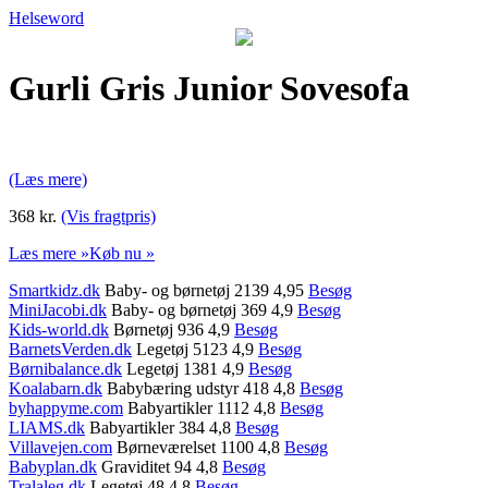
Helseword
Gurli Gris Junior Sovesofa
(Læs mere)
368 kr.
(Vis fragtpris)
Læs mere »
Køb nu »
Smartkidz.dk
Baby- og børnetøj 2139 4,95
Besøg
MiniJacobi.dk
Baby- og børnetøj 369 4,9
Besøg
Kids-world.dk
Børnetøj 936 4,9
Besøg
BarnetsVerden.dk
Legetøj 5123 4,9
Besøg
Børnibalance.dk
Legetøj 1381 4,9
Besøg
Koalabarn.dk
Babybæring udstyr 418 4,8
Besøg
byhappyme.com
Babyartikler 1112 4,8
Besøg
LIAMS.dk
Babyartikler 384 4,8
Besøg
Villavejen.com
Børneværelset 1100 4,8
Besøg
Babyplan.dk
Graviditet 94 4,8
Besøg
Tralaleg.dk
Legetøj 48 4,8
Besøg