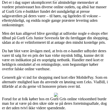
Det er i dag super ukompliceret for almindelige mennesker at
vurdere prisniveauet hos diverse online outlets, og altså har masser
af Gurli Gris e-butikker fundet det uundgåeligt at presse
salgsværdien på deres varer – til børn, og ligeledes til voksne –
eftertrykkeligt, og endda nogle gange præstere levering uden
omkostninger.
Men det kan alligevel blive gavnligt at udforske nogle e-shops efter
tilbud på Gurli Gris Junior Sovesofa før du færdiggør din shopping,
sådan at du er velinformeret til at antage den mindst kostelige pris.
Du bør blot være årvågen med, at hvis en e-handler udbyder deres
varer til salg for en pris der kan virke mystisk billig, kunne det tit
være en indikation på en uoprigtig netbutik. Handler med kort er
heldigvis omsluttet af en retningslinje, som begunstiger køber
overfor falske online varehuse.
Generelt går vi ind for shopping med kort eller MobilePay. Som en
alternativ mulighed kan du anvende en løsning som f.eks. ViaBill, i
tilfælde af at du gerne vil honorere prisen over tid.
Forud for at folk køber hos en Gurli Gris online virksomhed burde
man for at være på den sikre side se på deres forretningsaftale, dog
er det uden tvivl ikke videre spændende.