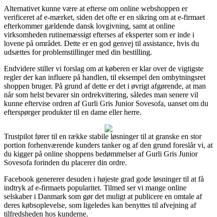
Alternativet kunne være at efterse om online webshoppen er
verificeret af e-mærket, siden det ofte er en sikring om at e-firmaet
efterkommer gældende dansk lovgivning, samt at online
virksomheden rutinemæssigt efterses af eksperter som er inde i
lovene på området. Dette er en god genvej til assistance, hvis du
udsættes for problemstillinger med din bestilling.
Endvidere stiller vi forslag om at køberen er klar over de vigtigste
regler der kan influere på handlen, til eksempel den ombytningsret
shoppen bruger. På grund af dette er det i øvrigt afgørende, at man
når som helst bevarer sin ordrekvittering, således man senere vil
kunne eftervise ordren af Gurli Gris Junior Sovesofa, uanset om du
efterspørger produkter til en dame eller herre.
Trustpilot fører til en række stabile løsninger til at granske en stor
portion forhenværende kunders tanker og af den grund foreslår vi, at
du kigger på online shoppens bedømmelser af Gurli Gris Junior
Sovesofa forinden du placerer din ordre.
Facebook genererer desuden i højeste grad gode løsninger til at få
indtryk af e-firmaets popularitet. Tilmed ser vi mange online
selskaber i Danmark som gør det muligt at publicere en omtale af
deres købsoplevelse, som ligeledes kan benyttes til afvejning af
tilfredsheden hos kunderne.