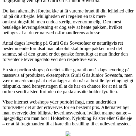
fragtløsning ved køb af Gurli Gris Junior Sovesofa.
Du kan alternativt foretrække at få varerne bragt til din lejlighed eller
ud på dit arbejde. Muligheden er i regelen en tak mere
omkostningsfuld, men endda særligt overkommelig. Den mest
betalelige leveringsløsning er dog selv at hente pakken, hvilket
betinges af at du er nærved e-forhandlerens adresse.
Antal dages levering på Gurli Gris Sovesofaer er naturligvis ret
bestemmende forudsat man absolut skal bruge pakken med det
samme, så af den grund er det ganske fornuftigt at man finder den
forventede leveringsdato ved den respektive vare.
En stor portion shops på nettet stiller garanti om 1 dags levering på
massevis af produkter, eksempelvis Gurli Gris Junior Sovesofa, men
vær opmærksom på at det antager at du når at bestille før et nøjagtigt
tidspunkt, med hensynstagen til at de har en chance for at nå at få
ordren sendt afsted forinden de pakkeansatte holder fyraften.
Visse internet webshops yder portofri fragt, men undertiden
forudsætter det at der erhverves for en bestemt pris. Alternativt bør
man overveje den billigste leveringsversion, hvilket mange gange –
ligegyldigt om man bor i Holstebro, Nykøbing Falster eller Gilleleje
– er at få fragtmanden til at køre din bestilling til et udleveringssted.