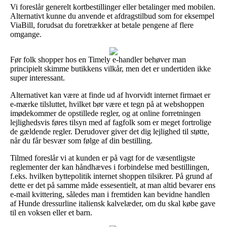
Vi foreslår generelt kortbestillinger eller betalinger med mobilen.
Alternativt kunne du anvende et afdragstilbud som for eksempel
ViaBill, forudsat du foretrækker at betale pengene af flere
omgange.
Før folk shopper hos en Timely e-handler behøver man
principielt skimme butikkens vilkår, men det er undertiden ikke
super interessant.
Alternativet kan være at finde ud af hvorvidt internet firmaet er
e-mærke tilsluttet, hvilket bør være et tegn på at webshoppen
imødekommer de opstillede regler, og at online forretningen
lejlighedsvis føres tilsyn med af fagfolk som er meget fortrolige
de gældende regler. Derudover giver det dig lejlighed til støtte,
når du får besvær som følge af din bestilling.
Tilmed foreslår vi at kunden er på vagt for de væsentligste
reglementer der kan håndhæves i forbindelse med bestillingen,
f.eks. hvilken byttepolitik internet shoppen tilsikrer. På grund af
dette er det på samme måde essesentielt, at man altid bevarer ens
e-mail kvittering, således man i fremtiden kan bevidne handlen
af Hunde dressurline italiensk kalvelæder, om du skal købe gave
til en voksen eller et barn.