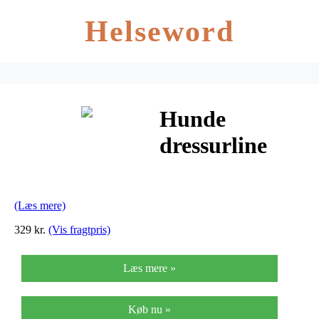
Helseword
Hunde
dressurline
italiensk
kalvelæder
(Læs mere)
329 kr.
(Vis fragtpris)
Læs mere »
Køb nu »