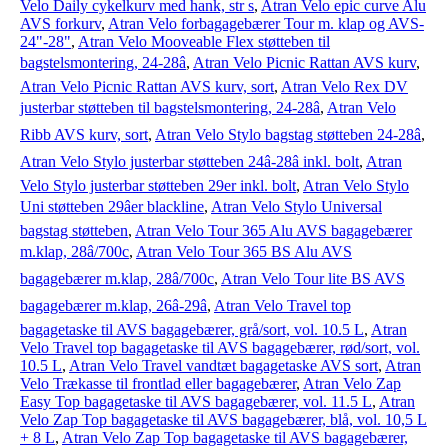
Velo Daily cykelkurv med hank, str s
,
Atran Velo epic curve Alu
AVS forkurv
,
Atran Velo forbagagebærer Tour m. klap og AVS-
24"-28"
,
Atran Velo Mooveable Flex støtteben til
bagstelsmontering, 24-28â
,
Atran Velo Picnic Rattan AVS kurv
,
Atran Velo Picnic Rattan AVS kurv, sort
,
Atran Velo Rex DV
justerbar støtteben til bagstelsmontering, 24-28â
,
Atran Velo
Ribb AVS kurv, sort
,
Atran Velo Stylo bagstag støtteben 24-28â
,
Atran Velo Stylo justerbar støtteben 24â-28â inkl. bolt
,
Atran
Velo Stylo justerbar støtteben 29er inkl. bolt
,
Atran Velo Stylo
Uni støtteben 29âer blackline
,
Atran Velo Stylo Universal
bagstag støtteben
,
Atran Velo Tour 365 Alu AVS bagagebærer
m.klap, 28â/700c
,
Atran Velo Tour 365 BS Alu AVS
bagagebærer m.klap, 28â/700c
,
Atran Velo Tour lite BS AVS
bagagebærer m.klap, 26â-29â
,
Atran Velo Travel top
bagagetaske til AVS bagagebærer, grå/sort, vol. 10.5 L
,
Atran
Velo Travel top bagagetaske til AVS bagagebærer, rød/sort, vol.
10.5 L
,
Atran Velo Travel vandtæt bagagetaske AVS sort
,
Atran
Velo Trækasse til frontlad eller bagagebærer
,
Atran Velo Zap
Easy Top bagagetaske til AVS bagagebærer, vol. 11.5 L
,
Atran
Velo Zap Top bagagetaske til AVS bagagebærer, blå, vol. 10,5 L
+ 8 L
,
Atran Velo Zap Top bagagetaske til AVS bagagebærer,