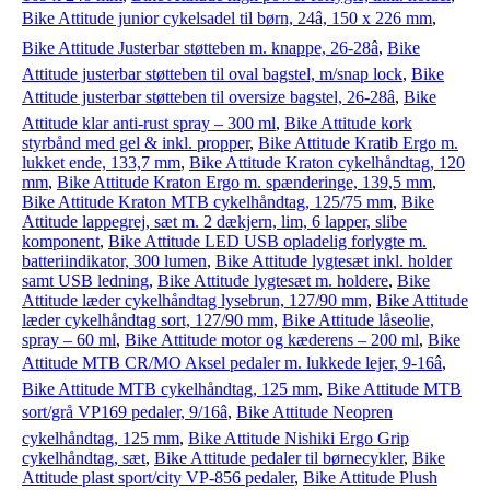
Bike Attitude junior cykelsadel til børn, 24â, 150 x 226 mm
,
Bike Attitude Justerbar støtteben m. knappe, 26-28â
,
Bike
Attitude justerbar støtteben til oval bagstel, m/snap lock
,
Bike
Attitude justerbar støtteben til oversize bagstel, 26-28â
,
Bike
Attitude klar anti-rust spray – 300 ml
,
Bike Attitude kork
styrbånd med gel & inkl. propper
,
Bike Attitude Kratib Ergo m.
lukket ende, 133,7 mm
,
Bike Attitude Kraton cykelhåndtag, 120
mm
,
Bike Attitude Kraton Ergo m. spænderinge, 139,5 mm
,
Bike Attitude Kraton MTB cykelhåndtag, 125/75 mm
,
Bike
Attitude lappegrej, sæt m. 2 dækjern, lim, 6 lapper, slibe
komponent
,
Bike Attitude LED USB opladelig forlygte m.
batteriindikator, 300 lumen
,
Bike Attitude lygtesæt inkl. holder
samt USB ledning
,
Bike Attitude lygtesæt m. holdere
,
Bike
Attitude læder cykelhåndtag lysebrun, 127/90 mm
,
Bike Attitude
læder cykelhåndtag sort, 127/90 mm
,
Bike Attitude låseolie,
spray – 60 ml
,
Bike Attitude motor og kæderens – 200 ml
,
Bike
Attitude MTB CR/MO Aksel pedaler m. lukkede lejer, 9-16â
,
Bike Attitude MTB cykelhåndtag, 125 mm
,
Bike Attitude MTB
sort/grå VP169 pedaler, 9/16â
,
Bike Attitude Neopren
cykelhåndtag, 125 mm
,
Bike Attitude Nishiki Ergo Grip
cykelhåndtag, sæt
,
Bike Attitude pedaler til børnecykler
,
Bike
Attitude plast sport/city VP-856 pedaler
,
Bike Attitude Plush