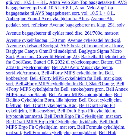
grå, vol. 10.5 L + 8 L
,
Atran Velo Zap Top bagagetaske til AVS
bagagebærer, rød vol. 10.5 L + 8 L
,
Atran Velo Zap Top
bagagetaske til AVS bagagebærer, sort, vol. 10.5 L + 8 L
,
Aubergine Youn-I Ace cykelhjelm fra Abus
,
Avenue Alu
pedaler, sort. reflekser
,
Avenue bagagebærer m. klap, 29â, sølv
,
Avenue bagagebærer til cykler med disc, 26â/700c, matsort
,
Avenue cykelhåndtag, 130 mm
,
Avenue cykelsadel hvid/grå
,
Avenue cykelsadel Sort/grå
,
AVS beslag til montering af kurv
,
Baglygte Cateye Omni3 til sadelpind
,
Baglygte Sigma Micro
Sort
,
Barcelona Cover til Høvding 2.0
,
Basketball hjelmbetræk
fra CoolCasc
,
Batteri CR 2032 til cykelcomputer
,
Batteri CR
2450 til cykelcomputer
,
Bell Z20 Aero Mips cykelhjelm,
sort/hvid/crimson
,
Bell 4Forty MIPS cykelhjelm fra Bell,
kobber/sort
,
Bell 4Forty MIPS cykelhjelm fra Bell, mat-gloss
sort
,
Bell 4Forty MIPS cykelhjelm fra Bell, Slate/Orange
,
Bell
4Forty MIPS cykelhjelm fra Bell, smoke/pære grøn
,
Bell Annex
MIPS, mat sort/blank
,
Bell Annex MIPS, midnight blue
,
Bell
Bellino Cykelhjelm Børn, lilla hjerter
,
Bell Coast cykelhjelm,
blå/hvid
,
Bell Draft Cykelhjelm, Rød
,
Bell Draft Ergo Fit
cykelhjelm, Hibiscus/Sort
,
Bell Draft Ergo Fit cykelhjelm,
kryptonit/gunmetal
,
Bell Draft Ergo Fit Cykelhjelm, mat sort
,
Bell Draft MIPS Ergo Fit Cykelhjelm, hvid/sølv
,
Bell Draft
MIPS Ergo Fit Cykelhjelm, mat sort
,
Bell Formula cykelhjelm,
mat sort
,
Bell Formula cykelhjelm, neongul/sort
,
Bell Hub