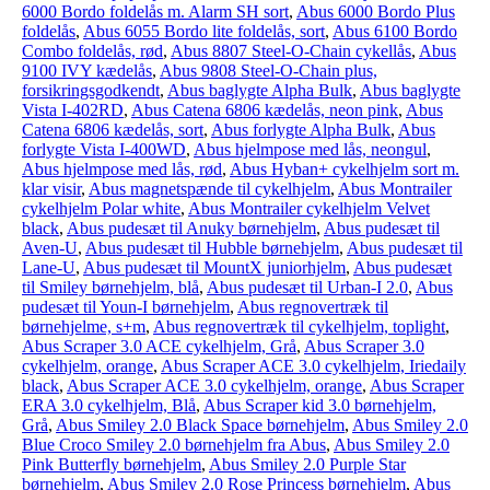
6000 Bordo foldelås m. Alarm SH sort
,
Abus 6000 Bordo Plus
foldelås
,
Abus 6055 Bordo lite foldelås, sort
,
Abus 6100 Bordo
Combo foldelås, rød
,
Abus 8807 Steel-O-Chain cykellås
,
Abus
9100 IVY kædelås
,
Abus 9808 Steel-O-Chain plus,
forsikringsgodkendt
,
Abus baglygte Alpha Bulk
,
Abus baglygte
Vista I-402RD
,
Abus Catena 6806 kædelås, neon pink
,
Abus
Catena 6806 kædelås, sort
,
Abus forlygte Alpha Bulk
,
Abus
forlygte Vista I-400WD
,
Abus hjelmpose med lås, neongul
,
Abus hjelmpose med lås, rød
,
Abus Hyban+ cykelhjelm sort m.
klar visir
,
Abus magnetspænde til cykelhjelm
,
Abus Montrailer
cykelhjelm Polar white
,
Abus Montrailer cykelhjelm Velvet
black
,
Abus pudesæt til Anuky børnehjelm
,
Abus pudesæt til
Aven-U
,
Abus pudesæt til Hubble børnehjelm
,
Abus pudesæt til
Lane-U
,
Abus pudesæt til MountX juniorhjelm
,
Abus pudesæt
til Smiley børnehjelm, blå
,
Abus pudesæt til Urban-I 2.0
,
Abus
pudesæt til Youn-I børnehjelm
,
Abus regnovertræk til
børnehjelme, s+m
,
Abus regnovertræk til cykelhjelm, toplight
,
Abus Scraper 3.0 ACE cykelhjelm, Grå
,
Abus Scraper 3.0
cykelhjelm, orange
,
Abus Scraper ACE 3.0 cykelhjelm, Iriedaily
black
,
Abus Scraper ACE 3.0 cykelhjelm, orange
,
Abus Scraper
ERA 3.0 cykelhjelm, Blå
,
Abus Scraper kid 3.0 børnehjelm,
Grå
,
Abus Smiley 2.0 Black Space børnehjelm
,
Abus Smiley 2.0
Blue Croco Smiley 2.0 børnehjelm fra Abus
,
Abus Smiley 2.0
Pink Butterfly børnehjelm
,
Abus Smiley 2.0 Purple Star
børnehjelm
,
Abus Smiley 2.0 Rose Princess børnehjelm
,
Abus