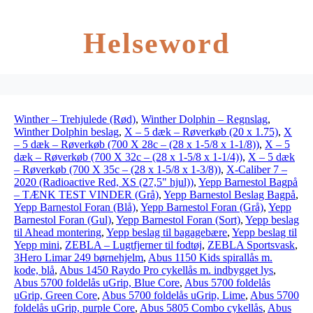
Helseword
Winther – Trehjulede (Rød)
,
Winther Dolphin – Regnslag
,
Winther Dolphin beslag
,
X – 5 dæk – Røverkøb (20 x 1.75)
,
X
– 5 dæk – Røverkøb (700 X 28c – (28 x 1-5/8 x 1-1/8))
,
X – 5
dæk – Røverkøb (700 X 32c – (28 x 1-5/8 x 1-1/4))
,
X – 5 dæk
– Røverkøb (700 X 35c – (28 x 1-5/8 x 1-3/8))
,
X-Caliber 7 –
2020 (Radioactive Red, XS (27,5" hjul))
,
Yepp Barnestol Bagpå
– TÆNK TEST VINDER (Grå)
,
Yepp Barnestol Beslag Bagpå
,
Yepp Barnestol Foran (Blå)
,
Yepp Barnestol Foran (Grå)
,
Yepp
Barnestol Foran (Gul)
,
Yepp Barnestol Foran (Sort)
,
Yepp beslag
til Ahead montering
,
Yepp beslag til bagagebære
,
Yepp beslag til
Yepp mini
,
ZEBLA – Lugtfjerner til fodtøj
,
ZEBLA Sportsvask
,
3Hero Limar 249 børnehjelm
,
Abus 1150 Kids spirallås m.
kode, blå
,
Abus 1450 Raydo Pro cykellås m. indbygget lys
,
Abus 5700 foldelås uGrip, Blue Core
,
Abus 5700 foldelås
uGrip, Green Core
,
Abus 5700 foldelås uGrip, Lime
,
Abus 5700
foldelås uGrip, purple Core
,
Abus 5805 Combo cykellås
,
Abus