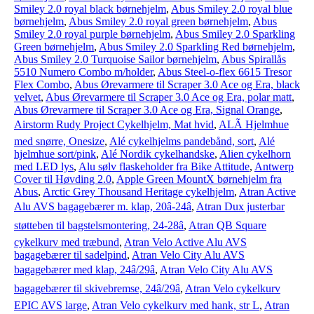
Smiley 2.0 royal black børnehjelm
,
Abus Smiley 2.0 royal blue
børnehjelm
,
Abus Smiley 2.0 royal green børnehjelm
,
Abus
Smiley 2.0 royal purple børnehjelm
,
Abus Smiley 2.0 Sparkling
Green børnehjelm
,
Abus Smiley 2.0 Sparkling Red børnehjelm
,
Abus Smiley 2.0 Turquoise Sailor børnehjelm
,
Abus Spirallås
5510 Numero Combo m/holder
,
Abus Steel-o-flex 6615 Tresor
Flex Combo
,
Abus Ørevarmere til Scraper 3.0 Ace og Era, black
velvet
,
Abus Ørevarmere til Scraper 3.0 Ace og Era, polar matt
,
Abus Ørevarmere til Scraper 3.0 Ace og Era, Signal Orange
,
Airstorm Rudy Project Cykelhjelm, Mat hvid
,
ALÃ Hjelmhue
med snørre, Onesize
,
Alé cykelhjelms pandebånd, sort
,
Alé
hjelmhue sort/pink
,
Alé Nordik cykelhandske
,
Alien cykelhorn
med LED lys
,
Alu sølv flaskeholder fra Bike Attitude
,
Antwerp
Cover til Høvding 2.0
,
Apple Green MountX børnehjelm fra
Abus
,
Arctic Grey Thousand Heritage cykelhjelm
,
Atran Active
Alu AVS bagagebærer m. klap, 20â-24â
,
Atran Dux justerbar
støtteben til bagstelsmontering, 24-28â
,
Atran QB Square
cykelkurv med træbund
,
Atran Velo Active Alu AVS
bagagebærer til sadelpind
,
Atran Velo City Alu AVS
bagagebærer med klap, 24â/29â
,
Atran Velo City Alu AVS
bagagebærer til skivebremse, 24â/29â
,
Atran Velo cykelkurv
EPIC AVS large
,
Atran Velo cykelkurv med hank, str L
,
Atran