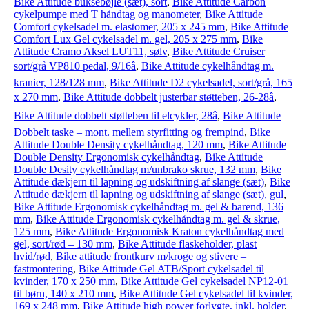
Bike Attitude buksebøjle (sæt), sort
,
Bike Attitude Carbon
cykelpumpe med T håndtag og manometer
,
Bike Attitude
Comfort cykelsadel m. elastomer, 205 x 245 mm
,
Bike Attitude
Comfort Lux Gel cykelsadel m. gel, 205 x 275 mm
,
Bike
Attitude Cramo Aksel LUT11, sølv
,
Bike Attitude Cruiser
sort/grå VP810 pedal, 9/16â
,
Bike Attitude cykelhåndtag m.
kranier, 128/128 mm
,
Bike Attitude D2 cykelsadel, sort/grå, 165
x 270 mm
,
Bike Attitude dobbelt justerbar støtteben, 26-28â
,
Bike Attitude dobbelt støtteben til elcykler, 28â
,
Bike Attitude
Dobbelt taske – mont. mellem styrfitting og frempind
,
Bike
Attitude Double Density cykelhåndtag, 120 mm
,
Bike Attitude
Double Density Ergonomisk cykelhåndtag
,
Bike Attitude
Double Desity cykelhåndtag m/unbrako skrue, 132 mm
,
Bike
Attitude dækjern til lapning og udskiftning af slange (sæt)
,
Bike
Attitude dækjern til lapning og udskiftning af slange (sæt), gul
,
Bike Attitude Ergonomisk cykelhåndtag m. gel & barend, 136
mm
,
Bike Attitude Ergonomisk cykelhåndtag m. gel & skrue,
125 mm
,
Bike Attitude Ergonomisk Kraton cykelhåndtag med
gel, sort/rød – 130 mm
,
Bike Attitude flaskeholder, plast
hvid/rød
,
Bike attitude frontkurv m/kroge og stivere –
fastmontering
,
Bike Attitude Gel ATB/Sport cykelsadel til
kvinder, 170 x 250 mm
,
Bike Attitude Gel cykelsadel NP12-01
til børn, 140 x 210 mm
,
Bike Attitude Gel cykelsadel til kvinder,
169 x 248 mm
,
Bike Attitude high power forlygte, inkl. holder
,