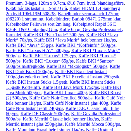
Premium, 3-lags, 120m x 9,7cm, Ø18,7cm, hvid, blandingsfibre
,
K360 trådløs tastatur – Sort / Grå
,
Kabel HDMI 1.4 Sandberg
2m hvid 19M-19M 508-38
,
Kabelbinder secur-a-tach 127mm
(06220) 1 stramning
,
Kabelbindere Barlok 08471 275mm klar
,
Kabelholder Fellowes sort 2m lang
,
Kabelpistol Rapid 36 E
R36E T&F C Stapling Gun
,
Kaffe 65 gr. Gevalia Professionel ,
formalet
,
Kaffe BKI *Fair Trade* 500g/ps
,
Kaffe BKI *Java
Mørk* 70g/ps
,
Kaffe BKI *Java Mørk* hele bønner 1kg/ps
,
Kaffe BKI *Java* 55g/ps
,
Kaffe BKI *Koffeinfri* 500g/ps
,
Kaffe BKI *Luxus H.Y.* 500g/ps
,
Kaffe BKI *Luxus Mørk*
500g/ps
,
Kaffe BKI *Luxus* 175g/ps
,
Kaffe BKI *Luxus*
500g/ps
,
Kaffe BKI *Luxus* 65g/ps
,
Kaffe BKI *Santos*
500g/ps m/stregkode
,
Kaffe BKI *Økologisk* 500g/ps
,
Kaffe
BKI Dark Brazil 500g/ps
,
Kaffe BKI Excellent Instant
100g/glas enkelt enhed
,
Kaffe BKI Excellent Instant 250g/stk
,
Kaffe BKI Instant Sticks 1,5g/stk
,
Kaffe BKI Instant Sticks
1,5g/stk Koffeinfri
,
Kaffe BKI Java Mørk 175g/ps
,
Kaffe BKI
Java Mørk 500g/ps
,
Kaffe BKI Luxus 400g
,
Kaffe BKI Roast
(2) 500g/ps
,
Kaffe Café Noir Certified 500g/ps
,
Kaffe Café Noir
hele bønner 1kg/ps
,
Kaffe Café Noir Instant i glas 400g
,
Kaffe
Café Noir Instant refill 240g/ps
,
Kaffe D.E. Classic inkl. filtre
60g/ps
,
Kaffe DE Classic 500g/ps
,
Kaffe Gevalia Professionel
500g/ps
,
Kaffe Merrild Classic hele bønner 1kg/ps
,
Kaffe
Merrild instant i glas 250g/glas
,
Kaffe Merrild Mocca 500g/ps
,
Kaffe Mountain Brasil hele bønner 1kg/ps
,
Kaffe Original