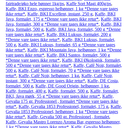
fairtrade/øko hele bønner 1kg/ps
,
Kaffe Sort Magi 400g/ps
,
Kaffe, BKI Enzo, espresso helbønner, 1 kg *Denne vare tages
ikke retur*
,
Kaffe, BKI Excellent, instant, 250 g
,
Kaffe, BKI
Java, formalet, 175 g *Denne vare tages ikke retur*
,
Kaffe, BKI
Java, formalet, 300 g *Denne vare tages ikke retur*
,
Kaffe, BKI
Java, formalet, 500 g
,
Kaffe, BKI Java, formalet, 500 g *Denne
vare tages ikke retur*
,
Kaffe, BKI Luksus, formalet, 200 g
*Denne vare tages ikke retur*
,
Kaffe, BKI Luksus, formalet,
500 g
,
Kaffe, BKI Luksus, formalet, 65 g *Denne vare tages
ikke retur*
,
Kaffe, BKI Mountain Java, helbønner, 1 kg *Denne
vare tages ikke retur*
,
Kaffe, BKI Santos, formalet, 500 g
*Denne vare tages ikke retur*
,
Kaffe, BKI Økologisk, formalet,
500 g *Denne vare tages ikke retur*
,
Kaffe, Café Noir, formalet,
500 g
,
Kaffe, Café Noir, formalet, 70 g *Denne vare tages ikke
retur*
,
Kaffe, Café Noir, helbønner, 1 kg
,
Kaffe, Café Noir,
instant, 300 g *Denne vare tages ikke retur*
,
Kaffe, DE Costa,
formalet, 500 g
,
Kaffe, DE Good Origin, helbønner, 1 kg
,
Kaffe, formalet, 400 g
,
Kaffe, formalet, 500 g
,
Kaffe, formalet,
BKI, Java mørk, 55 g *Denne vare tages ikke retur*
,
Kaffe,
Gevalia 175 gr. Professionel , formalet *Denne vare tages ikke
retur*
,
Kaffe, Gevalia 1853 Professionel, formalet, 175 g
,
Kaffe,
Gevalia 1853 Professionel, helbønner, 1 kg *Denne vare tages
ikke retur*
,
Kaffe, Gevalia 500 gr. Professionel , formalet
,
Kaffe, Gevalia Mastro Lorenzo Aroma Bar, espresso helbønner,
1 kg *Denne vare tages ikke retur*
,
Kaffe, Gevalia Mastro