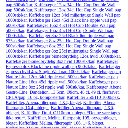
pap 600stk/kar
,
Kaffebæger 12oz 34cl Hot Cup Double Wall
pap 500stk/kar
,
Kaffebæger 12oz 34cl Hot Cup Single Wall pap
1000stk/kar
,
Kaffebæger 12oz 34cl miljørigtige Single Wall pap
1000stk/kar
,
Kaffebæger 16oz 45cl Black line ripple wall pap
600stk/kar
,
Kaffebæger 16oz 45cl Hot Cup Double Wall pap
500stk/kar
,
Kaffebæger 16oz 45cl Hot Cup Single Wall pap
1000stk/kar
,
Kaffebæger 8oz 25cl Black line ripple wall pap
875stk/kar
,
Kaffebæger 8oz 25cl Hot Cup Double Wall pap
500stk/kar
,
Kaffebæger 8oz 25cl Hot Cup Single Wall pap
1000stk/kar
,
Kaffebæger 8oz 25cl miljørigtige Single Wall pap
1000stk/kar
,
Kaffebæger bionedbrydelig 12oz hvid 1000stk/kar
,
Kaffebæger bionedbrydelig 8oz hvid 1000stk/kar
,
Kaffebæger
Espresso 4oz Black line ripple wall pap 960stk/kar
,
Kaffebæger
espresso hvid 4oz Single Wall pap 1000stk/kar
,
Kaffebæger pap
Nature Line 12oz 34cl ripple wall 500stk/kar
,
Kaffebæger pap
Nature Line 16oz 45cl ripple wall 500stk/kar
,
Kaffebæger pap
Nature Line 8oz 25cl ripple wall 500stk/kar
,
Kaffebæger, Abena
Gastro-Line, Dandelion, 13,5cm, Ø9cm, 48 cl, 49 cl, flerfarvet,
CPLA/pap, 16 oz, komposterbar
,
Kaffefilter 250/110 1000/pak
,
Kaffefilter, Abena, filterpapir, 1X4, bleget
,
Kaffefilter, Abena,
filterpapir, 1X4, ubleget
,
Kaffefilter, Abena, filterpapir, 1X6,
ubleget
,
Kaffefilter, Duni, Ø110mm, ubleget *Denne vare tages
ikke retur*
,
Kaffefilter, Melitta, filterpapir, 105, oxygenbleget,
bleget
,
Kaffefilter, Melitta, filterpapir, 106, 1×6, bleget
,