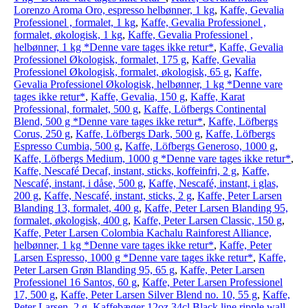
Lorenzo Aroma Oro, espresso helbønner, 1 kg
,
Kaffe, Gevalia
Professionel , formalet, 1 kg
,
Kaffe, Gevalia Professionel ,
formalet, økologisk, 1 kg
,
Kaffe, Gevalia Professionel ,
helbønner, 1 kg *Denne vare tages ikke retur*
,
Kaffe, Gevalia
Professionel Økologisk, formalet, 175 g
,
Kaffe, Gevalia
Professionel Økologisk, formalet, økologisk, 65 g
,
Kaffe,
Gevalia Professionel Økologisk, helbønner, 1 kg *Denne vare
tages ikke retur*
,
Kaffe, Gevalia, 150 g
,
Kaffe, Karat
Professional, formalet, 500 g
,
Kaffe, Löfbergs Continental
Blend, 500 g *Denne vare tages ikke retur*
,
Kaffe, Löfbergs
Corus, 250 g
,
Kaffe, Löfbergs Dark, 500 g
,
Kaffe, Löfbergs
Espresso Cumbia, 500 g
,
Kaffe, Löfbergs Generoso, 1000 g
,
Kaffe, Löfbergs Medium, 1000 g *Denne vare tages ikke retur*
,
Kaffe, Nescafé Decaf, instant, sticks, koffeinfri, 2 g
,
Kaffe,
Nescafé, instant, i dåse, 500 g
,
Kaffe, Nescafé, instant, i glas,
200 g
,
Kaffe, Nescafé, instant, sticks, 2 g
,
Kaffe, Peter Larsen
Blanding 13, formalet, 400 g
,
Kaffe, Peter Larsen Blanding 95,
formalet, økologisk, 400 g
,
Kaffe, Peter Larsen Classic, 150 g
,
Kaffe, Peter Larsen Colombia Kachalu Rainforest Alliance,
helbønner, 1 kg *Denne vare tages ikke retur*
,
Kaffe, Peter
Larsen Espresso, 1000 g *Denne vare tages ikke retur*
,
Kaffe,
Peter Larsen Grøn Blanding 95, 65 g
,
Kaffe, Peter Larsen
Professionel 16 Santos, 60 g
,
Kaffe, Peter Larsen Professionel
17, 500 g
,
Kaffe, Peter Larsen Silver Blend no. 10, 55 g
,
Kaffe,
Peter Larsen, 2 g
,
Kaffebæger 12oz 34cl Black line ripple wall