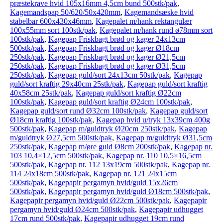
præstekrave hvid 105x16mm 4,5cm bund 500stk/pak
,
Kagemandspap 50/620/50x420mm
,
Kagemandsæske hvid
stabelbar 600x430x46mm
,
Kagepalet m/hank rektangulær
100x55mm sort 100stk/pak
,
Kagepalet m/hank rund ø78mm sort
100stk/pak
,
Kagepap Friskbagt brød og kager 24x13cm
500stk/pak
,
Kagepap Friskbagt brød og kager Ø18cm
250stk/pak
,
Kagepap Friskbagt brød og kager Ø21,5cm
250stk/pak
,
Kagepap Friskbagt brød og kager Ø31,5cm
250stk/pak
,
Kagepap guld/sort 24x13cm 50stk/pak
,
Kagepap
guld/sort kraftig 29x40cm 25stk/pak
,
Kagepap guld/sort kraftig
40x58cm 25stk/pak
,
Kagepap guld/sort kraftig Ø22cm
100stk/pak
,
Kagepap guld/sort kraftig Ø24cm 100stk/pak
,
Kagepap guld/sort rund Ø32cm 100stk/pak
,
Kagepap guld/sort
Ø18cm kraftig 100stk/pak
,
Kagepap hvid u/tryk 13x39cm 400g
500stk/pak
,
Kagepap m/guldtryk Ø20cm 250stk/pak
,
Kagepap
m/guldtryk Ø27,5cm 500stk/pak
,
Kagepap m/guldtryk Ø31,5cm
250stk/pak
,
Kagepap m/øre guld Ø8cm 200stk/pak
,
Kagepap nr.
103 10,4×12,5cm 500stk/pak
,
Kagepap nr. 110 10,5×16,5cm
500stk/pak
,
Kagepap nr. 112 13x19cm 500stk/pak
,
Kagepap nr.
114 24x18cm 500stk/pak
,
Kagepap nr. 121 24x15cm
500stk/pak
,
Kagepapir pergamyn hvid/guld 15x26cm
500stk/pak
,
Kagepapir pergamyn hvid/guld Ø18cm 500stk/pak
,
Kagepapir pergamyn hvid/guld Ø22cm 500stk/pak
,
Kagepapir
pergamyn hvid/guld Ø24cm 500stk/pak
,
Kagepapir udhugget
17cm rund 500stk/pak
,
Kagepapir udhugget 19cm rund