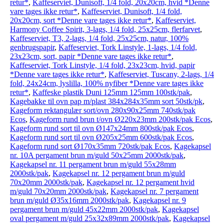
retur*
,
Kaffeserviet, Dunisoft, 1/4 fold, 20x20cm, hvid *Denne
vare tages ikke retur*
,
Kaffeserviet, Dunisoft, 1/4 fold,
20x20cm, sort *Denne vare tages ikke retur*
,
Kaffeserviet,
Harmony Coffee Spirit, 3-lags, 1/4 fold, 25x25cm, flerfarvet
,
Kaffeserviet, T3, 2-lags, 1/4 fold, 25x25cm, natur, 100%
genbrugspapir
,
Kaffeserviet, Tork Linstyle, 1-lags, 1/4 fold,
23x23cm, sort, papir *Denne vare tages ikke retur*
,
Kaffeserviet, Tork Linstyle, 1/4 fold, 23x23cm, hvid, papir
*Denne vare tages ikke retur*
,
Kaffeserviet, Tuscany, 2-lags, 1/4
fold, 24x24cm, lyslilla, 100% nyfiber *Denne vare tages ikke
retur*
,
Kaffeske plastik Duni 125mm 125mm 100stk/pak
,
Kagebakke til ovn pap m/plast 384x284x35mm sort 50stk/pk
,
Kageform rektangulær sort/ovn 280x90x25mm 740stk/pak
Ecos
,
Kageform rund brun t/ovn Ø220x23mm 200stk/pak Ecos
,
Kageform rund sort til ovn Ø147x24mm 800stk/pak Ecos
,
Kageform rund sort til ovn Ø205x25mm 600stk/pak Ecos
,
Kageform rund sort Ø170x35mm 720stk/pak Ecos
,
Kagekapsel
nr. 10A pergament brun m/guld 50x25mm 2000stk/pak
,
Kagekapsel nr. 11 pergament brun m/guld 55x28mm
2000stk/pak
,
Kagekapsel nr. 12 pergament brun m/guld
70x20mm 2000stk/pak
,
Kagekapsel nr. 12 pergament hvid
m/guld 70x20mm 2000stk/pak
,
Kagekapsel nr. 7 pergament
brun m/guld Ø35x16mm 2000stk/pak
,
Kagekapsel nr. 9
pergament brun m/guld 45x22mm 2000stk/pak
,
Kagekapsel
oval pergament m/guld 25x32x89mm 2000stk/pak
,
Kagekapsel