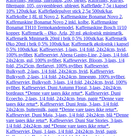
Kaffefilter, Melitta, filterpapir, 206, bleget
,
Kaffefilter, Rul-let,
filterpapir, 105, oxygenbleget, ubleget
,
Kaffefløde 7,5g i kapsel
10% 120stk/kar
,
Kaffeflødepulver stick 2,5g 500stk/kar
,
Kaffekolbe 1,8L til Novo 2
,
Kaffemaskine Bonamat Novo 2
,
Kaffemaskine Bonamat Novo 2 inkl. kolbe
,
Kaffemaskine
Bonamat TH10 Termokandemodel
,
Kaffemaskine Bosch 1l/10
kopper
,
Kaffemælk – Øko, Arla, 20 ml, økologisk minimælk
,
Kaffemælk Minimælk 20ml i brik 0,5% 100stk/kar
,
Kaffemælk
Øko 20ml i brik 0,5% 100stk/kar
,
Kaffemælk økologisk i kapsel
0,5% 100stk/kar
,
Kaffeserviet, 1-lags, 1/4 fold, 24x24cm, hvid,
100% nyfiber
,
Kaffeserviet, Abena Gastro-Line, 2-lags, 1/4 fold,
24x24cm, gul, 100% nyfiber
,
Kaffeserviet, Bloom, 3-lags, 1/4
fold, 25x25cm, flerfarvet, 100% nyfiber
,
Kaffeserviet,
Bulkysoft, 2-lags, 1/4 fold, 24x24cm, hvid
,
Kaffeserviet,
Bulkysoft, 2-lags, 1/4 fold, 24x24cm, limegrøn, 100% nyfiber
,
Kaffeserviet, Bulkysoft, 3-lags, 1/4 fold, 24x24cm, hvid, 100%
nyfiber
,
Kaffeserviet, Duni Autumn Floral, 3-lags, 24x24cm,
bordeaux *Denne vare tages ikke retur*
,
Kaffeserviet, Duni
Ecoecho, 2-lags, 1/4 fold, 24x24cm, brun, papir *Denne vare
tages ikke retur*
,
Kaffeserviet, Duni Jenia, 3-lags, 1/4 fold,
24x24cm, buttermilk, papir *Denne vare tages ikke retur*
,
Kaffeserviet, Duni Maja, 3-lags, 1/4 fold, 24x24cm, blå *Denne
vare tages ikke retur*
,
Kaffeserviet, Duni Star Stories, 3-lags,
1/4 fold, 24x24cm, rød *Denne vare tages ikke retur*
,
Kaffeserviet, Duni, 1-lags, 1/4 fold, 24x24cm, hvid, papir
,