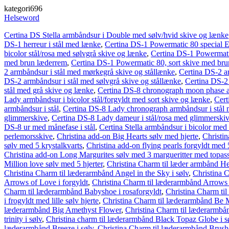
kategori696
Helseword
Certina DS Stella armbåndsur i Double med sølv/hvid skive og lænke
DS-1 herreur i stål med lænke
,
Certina DS-1 Powermatic 80 special Ed
bicolor stål/rosa med sølvgrå skive og lænke
,
Certina DS-1 Powermati
med brun læderrem
,
Certina DS-1 Powermatic 80, sort skive med br
2 armbåndsur i stål med mørkegrå skive og stållænke
,
Certina DS-2 ar
DS-2 armbåndsur i stål med sølvgrå skive og stållænke
,
Certina DS-2 
stål med grå skive og lænke
,
Certina DS-8 chronograph moon phase a
Lady armbåndsur i bicolor stål/forgyldt med sort skive og lænke
,
Cert
armbåndsur i stål
,
Certina DS-8 Lady chronograph armbåndsur i stål 
glimmerskive
,
Certina DS-8 Lady dameur i stål/rosa med glimmerski
DS-8 ur med månefase i stål
,
Certina Stella armbåndsur i bicolor med
perlemorsskive
,
Christina add-on Big Hearts sølv med hjerte
,
Christin
sølv med 5 krystalkvarts
,
Christina add-on flying pearls forgyldt med 
Christina add-on Long Margurites sølv med 3 margueritter med topass
Million love sølv med 5 hjerter
,
Christina Charm til læder armbånd Hea
Christina Charm til læderarmbånd Angel in the Sky i sølv
,
Christina 
Arrows of Love i forgyldt
,
Christina Charm til læderarmbånd Arrows 
Charm til læderarmbånd Babyshoe i rosaforgyldt
,
Christina Charm til
i frogyldt med lille sølv hjerte
,
Christina Charm til læderarmbånd Be Mi
læderarmbånd Big Amethyst Flower
,
Christina Charm til læderarmbå
trinity i sølv
,
Christina charm til læderarmbånd Black Topaz Globe i s
læderarmbånd Breeze i sølv
,
Christina Charm til læderarmbånd Brushe