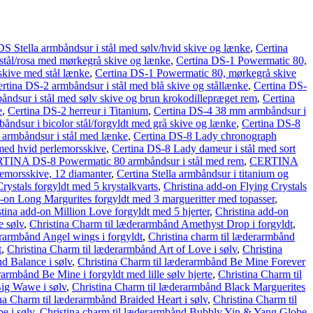
DS Stella armbåndsur i stål med sølv/hvid skive og lænke
,
Certina
stål/rosa med mørkegrå skive og lænke
,
Certina DS-1 Powermatic 80,
skive med stål lænke
,
Certina DS-1 Powermatic 80, mørkegrå skive
rtina DS-2 armbåndsur i stål med blå skive og stållænke
,
Certina DS-
åndsur i stål med sølv skive og brun krokodillepræget rem
,
Certina
e
,
Certina DS-2 herreur i Titanium
,
Certina DS-4 38 mm armbåndsur i
ndsur i bicolor stål/forgyldt med grå skive og lænke
,
Certina DS-8
armbåndsur i stål med lænke
,
Certina DS-8 Lady chronograph
ed hvid perlemorsskive
,
Certina DS-8 Lady dameur i stål med sort
TINA DS-8 Powermatic 80 armbåndsur i stål med rem
,
CERTINA
lemorsskive, 12 diamanter
,
Certina Stella armbåndsur i titanium og
rystals forgyldt med 5 krystalkvarts
,
Christina add-on Flying Crystals
d-on Long Margurites forgyldt med 3 margueritter med topasser
,
tina add-on Million Love forgyldt med 5 hjerter
,
Christina add-on
e sølv
,
Christina Charm til læderarmbånd Amethyst Drop i forgyldt
,
erarmbånd Angel wings i forgyldt
,
Christina charm til læderarmbånd
t
,
Christina Charm til læderarmbånd Art of Love i sølv
,
Christina
d Balance i sølv
,
Christina Charm til læderarmbånd Be Mine Forever
rarmbånd Be Mine i forgyldt med lille sølv hjerte
,
Christina Charm til
Big Wawe i sølv
,
Christina Charm til læderarmbånd Black Marguerites
na Charm til læderarmbånd Braided Heart i sølv
,
Christina Charm til
e i sølv
,
Christina charm til læderarmbånd Bubbly Yin & Yang Globe