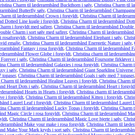
ristina Charm til læderarmbånd Buckthorn i sølv
,
Christina Charm til l
rarmbånd Butterfly sølv
,
Christina Charm til læderarmbånd Champagne 
Charm til læderarmbånd Crown i forgyldt
,
Christina Charm til læderarm
d Dotted Line kugle i forgyldt
,
Christina Charm til læderarmbånd Dotte
harm i forgyldt med safirer
,
Christina Charm til læderarmbånd Double 
ouble Charm i sort sølv med safirer
,
Christina Charm til læderarmbånd
 rosaforgyldt
,
Christina Charm til læderarmbånd Elephant i sølv
,
Chris
vid emalje
,
Christina Charm til læderarmbånd Energetic Nature i sølv
,
erarmbånd Fantasy i rosa forgyldt
,
Christina Charm til læderarmbånd Fa
læderarmbånd Flower Globe i forgyldt
,
Christina charm til læderarmbån
Forever i sølv
,
Christina Charm til læderarmbånd Foursome firkløver i 
tina Charm til læderarmbånd Galaxies i rosa forgyldt
,
Christina Charm t
xy i sølv
,
Christina Charm til læderarmbånd Giant Sparkling Universe i
7 topaser
,
Christina Charm til læderarmbånd Goals i sølv med 7 topaser
a Charm til læderarmbånd Healing Leaves i forgyldt
,
Christina Charm ti
nd Heart Dots i sølv
,
Christina Charm til læderarmbånd Heart i forgyld
æderarmbånd Hearts in Hearts i forgyldt
,
Christina charm til læderarmb
e i forgyldt
,
Christina Charm til læderarmbånd Kitten i forgyldt
,
Chris
bånd Laurel Leaf i forgyldt
,
Christina Charm til læderarmbånd Laurel Le
tina Charm til læderarmbånd Lucky Topas i forgyldt
,
Christina Charm t
nd Magic Circle i rosa forgyldt
,
Christina Charm til læderarmbånd Mag
yldt
,
Christina Charm til læderarmbånd Magic Love hjerte i sølv
,
Chris
læderarmbånd Make your make i rosa forgyldt
,
Christina Charm til læde
ånd Make Your Mark kryds i sort sølv
,
Christina Charm til læderarmbån