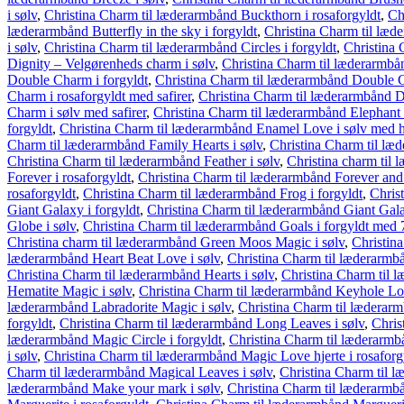
i sølv
,
Christina Charm til læderarmbånd Buckthorn i rosaforgyldt
,
Ch
læderarmbånd Butterfly in the sky i forgyldt
,
Christina Charm til læde
i sølv
,
Christina Charm til læderarmbånd Circles i forgyldt
,
Christina 
Dignity – Velgørenheds charm i sølv
,
Christina Charm til læderarmbån
Double Charm i forgyldt
,
Christina Charm til læderarmbånd Double C
Charm i rosaforgyldt med safirer
,
Christina Charm til læderarmbånd D
Charm i sølv med safirer
,
Christina Charm til læderarmbånd Elephant i
forgyldt
,
Christina Charm til læderarmbånd Enamel Love i sølv med h
Charm til læderarmbånd Family Hearts i sølv
,
Christina Charm til læd
Christina Charm til læderarmbånd Feather i sølv
,
Christina charm til 
Forever i rosaforgyldt
,
Christina Charm til læderarmbånd Forever and 
rosaforgyldt
,
Christina Charm til læderarmbånd Frog i forgyldt
,
Chris
Giant Galaxy i forgyldt
,
Christina Charm til læderarmbånd Giant Gala
Globe i sølv
,
Christina Charm til læderarmbånd Goals i forgyldt med 
Christina charm til læderarmbånd Green Moos Magic i sølv
,
Christin
læderarmbånd Heart Beat Love i sølv
,
Christina Charm til læderarmbå
Christina Charm til læderarmbånd Hearts i sølv
,
Christina Charm til l
Hematite Magic i sølv
,
Christina Charm til læderarmbånd Keyhole Lov
læderarmbånd Labradorite Magic i sølv
,
Christina Charm til læderarm
forgyldt
,
Christina Charm til læderarmbånd Long Leaves i sølv
,
Chris
læderarmbånd Magic Circle i forgyldt
,
Christina Charm til læderarmbå
i sølv
,
Christina Charm til læderarmbånd Magic Love hjerte i rosaforg
Charm til læderarmbånd Magical Leaves i sølv
,
Christina Charm til 
læderarmbånd Make your mark i sølv
,
Christina Charm til læderarmb