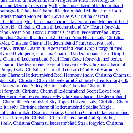
stina Charm til læderarmbånd Marguerites Field i rosaforgyldt
,
armbånd Memory i rosa forgyldt
,
Christina Charm til læderarmbånd
saforgyldt
,
Christina Charm til læderarmbånd Million Love i sort
 læderarmbånd Mon Million Love i sølv
,
Christina charm til
 Child i forgyldt
,
Christina Charm til læderarmbånd Mother of Pearl
forgyldt
,
Christina Charm til læderarmbånd My Heart i forgyldt
,
bånd Ocean Soul i sølv
,
Christina Charm til læderarmbånd Onyx
hristina Charm til læderarmbånd Open Your Heart i sølv
,
Christina
gyldt
,
Christina Charm til læderarmbånd Pear Amethyst i sølv
,
erle
,
Christina Charm til læderarmbånd Pearl Drop i forgyldt med
ølv med hvid perle
,
Christina Charm til læderarmbånd Pearl Drop i
na Charm til læderarmbånd Pearl Heart Cage i forgyldt med perler
,
 Charm til læderarmbånd Peridot Heaven i sølv
,
Christina Charm til
 Puppy i sølv
,
Christina Charm til læderarmbånd Real Harmony i
tina Charm til læderarmbånd Real Harmony i sølv
,
Christina Charm til
ic i sølv
,
Christina Charm til læderarmbånd Safety Hearts i forgyldt
,
il læderarmbånd Safety Hearts i sølv
,
Christina Charm til
 i forgyldt
,
Christina Charm til læderarmbånd Secret Love i rosa
 læderarmbånd Seven Seas i sølv
,
Christina Charm til læderarmbånd
na Charm til læderarmbånd Sky Topaz Heaven i sølv
,
Christina Charm
 it i sølv
,
Christina charm til læderarmbånd Sodalite Magic i
 til læderarmbånd Soulmate i sølv
,
Christina Charm til læderarmbånd
 Leaf i forgyldt
,
Christina Charm til læderarmbånd Sparkling
i sølv
,
Christina Charm til læderarmbånd Star i forgyldt
,
Christina