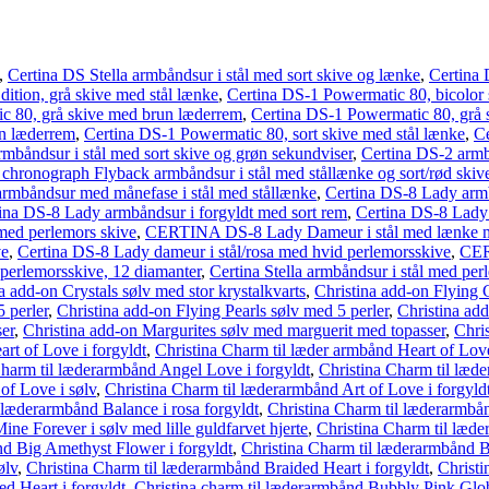
,
Certina DS Stella armbåndsur i stål med sort skive og lænke
,
Certina 
ition, grå skive med stål lænke
,
Certina DS-1 Powermatic 80, bicolor 
c 80, grå skive med brun læderrem
,
Certina DS-1 Powermatic 80, grå 
un læderrem
,
Certina DS-1 Powermatic 80, sort skive med stål lænke
,
Ce
mbåndsur i stål med sort skive og grøn sekundviser
,
Certina DS-2 armb
chronograph Flyback armbåndsur i stål med stållænke og sort/rød skiv
rmbåndsur med månefase i stål med stållænke
,
Certina DS-8 Lady armbå
ina DS-8 Lady armbåndsur i forgyldt med sort rem
,
Certina DS-8 Lady 
med perlemors skive
,
CERTINA DS-8 Lady Dameur i stål med lænke m
ve
,
Certina DS-8 Lady dameur i stål/rosa med hvid perlemorsskive
,
CER
 perlemorsskive, 12 diamanter
,
Certina Stella armbåndsur i stål med per
a add-on Crystals sølv med stor krystalkvarts
,
Christina add-on Flying C
5 perler
,
Christina add-on Flying Pearls sølv med 5 perler
,
Christina ad
er
,
Christina add-on Margurites sølv med marguerit med topasser
,
Chris
rt of Love i forgyldt
,
Christina Charm til læder armbånd Heart of Lov
Charm til læderarmbånd Angel Love i forgyldt
,
Christina Charm til læd
of Love i sølv
,
Christina Charm til læderarmbånd Art of Love i forgyld
 læderarmbånd Balance i rosa forgyldt
,
Christina Charm til læderarmbån
ne Forever i sølv med lille guldfarvet hjerte
,
Christina Charm til læde
nd Big Amethyst Flower i forgyldt
,
Christina Charm til læderarmbånd 
ølv
,
Christina Charm til læderarmbånd Braided Heart i forgyldt
,
Christi
d Heart i forgyldt
,
Christina charm til læderarmbånd Bubbly Pink Glob