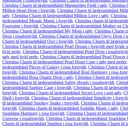
Marguerite i rosaforgyldt
,
Christina Charm til læderarmbånd Marguerite
Christina Charm til læderarmbånd Marguerites Field i sølv
,
Christina
Million Heart Drop i forgyldt
,
Christina Charm til læderarmbånd Milli
sølv
,
Christina Charm til læderarmbånd Million Love i sølv
,
Christina
læderarmbånd Mosaic Magic i forgyldt
,
Christina charm til læderarm
Foursome i forgyldt
,
Christina Charm til læderarmbånd Mother og Chil
Christina Charm til læderarmbånd My Mom i sølv
,
Christina Charm t
Drop i rosaforgyldt
,
Christina Charm til læderarmbånd Onyx Drop i s
Charm til læderarmbånd Owl i forgyldt
,
Christina Charm til læderarm
Christina Charm til læderarmbånd Pearl Dream i forgyldt med hvide p
hvid perle
,
Christina Charm til læderarmbånd Pearl Drop i rosaforgyl
sølv med hvid perle
,
Christina Charm til læderarmbånd Pearl Flower i
Christina Charm til læderarmbånd Pearl Heart Cage i sølv med perler
læderarmbånd Pieces of Galaxy i rosa forgyldt
,
Christina Charm til l
forgyldt
,
Christina Charm til læderarmbånd Real Harmony i rosa forg
læderarmbånd Rosa Quartz Drop i sølv
,
Christina Charm til læderarmb
Christina Charm til læderarmbånd Safety Hearts i rosaforgyldt
,
Christ
læderarmbånd Saphire Cage i forgyldt
,
Christina Charm til læderarmb
forgyldt
,
Christina Charm til læderarmbånd Secret Love i sort sølv
,
Ch
Shell i forgyldt
,
Christina Charm til læderarmbånd Simplicity i forgyld
til læderarmbånd Smokey Snake i forgyldt
,
Christina Charm til læder
forgyldt
,
Christina charm til læderarmbånd Sodalite Magic i sølv
,
Chri
Sparkling Harmony i rosa forgyldt
,
Christina Charm til læderarmbånd
Universe i rosaforgyldt
,
Christina Charm til læderarmbånd Sparkling 
Charm til læderarmbånd Stardust i rosa forgyldt
,
Christina Charm til 