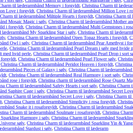
 i sort sølv
,
Christina Charm til læderarmbånd Marguerite i sølv
,
Chri
 Charm til læderarmbånd Memory i forgyldt
,
Christina Charm til læder
on Love i forgyldt
,
Christina Charm til læderarmbånd Million Love i ro
 Charm til læderarmbånd Miltiple Hearts i forgyldt
,
Christina Charm til
bånd Mosaic Magic i sølv
,
Christina Charm til læderarmbånd Mother and
d i forgyldt
,
Christina Charm til læderarmbånd Multi Gemstones i rosa
il læderarmbånd My Sparkling Star i sølv
,
Christina Charm til læderarm
ølv
,
Christina Charm til læderarmbånd Open Topaz Hearts i forgyldt
,
C
bånd Owl i sølv
,
Christina Charm til læderarmbånd Pear Amethyst i for
erle
,
Christina Charm til læderarmbånd Pearl Dream i sølv med hvide p
dt med hvid perle
,
Christina Charm til læderarmbånd Pearl Drop i sort s
 forgyldt
,
Christina Charm til læderarmbånd Pearl Flower sølv
,
Christi
,
Christina Charm til læderarmbånd Peridot Heaven i forgyldt
,
Christina
æderarmbånd Pieces of Galaxy i sølv
,
Christina Charm til læderarmbånd
yldt
,
Christina Charm til læderarmbånd Real Harmony i sort sølv
,
Chris
ånd rose i forgyldt
,
Christina charm til læderarmbånd Rose Quartz Mag
ina Charm til læderarmbånd Safety Hearts i sort sølv
,
Christina Charm t
ånd Saphire Cage i sølv
,
Christina Charm til læderarmbånd Secret Love
ristina Charm til læderarmbånd Secret Love i sølv
,
Christina Charm til
t
,
Christina Charm til læderarmbånd Simplicity i rosa forgyldt
,
Christi
armbånd Snake it i rosaforgyldt
,
Christina Charm til læderarmbånd Snake
stina Charm til læderarmbånd Soulmate i rosaforgyldt
,
Christina Charm
 Sparkling Harmony i sølv
,
Christina Charm til læderarmbånd Sparkling
Universe sølv
,
Christina Charm til læderarmbånd Sparkling Yin & Yang 
læderarmbånd Stardust i sølv
,
Christina Charm til læderarm