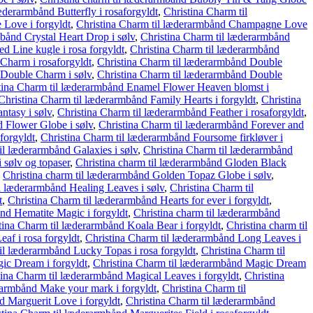
æderarmbånd Butterfly i rosaforgyldt
,
Christina Charm til
Love i forgyldt
,
Christina Charm til læderarmbånd Champagne Love
bånd Crystal Heart Drop i sølv
,
Christina Charm til læderarmbånd
d Line kugle i rosa forgyldt
,
Christina Charm til læderarmbånd
Charm i rosaforgyldt
,
Christina Charm til læderarmbånd Double
 Double Charm i sølv
,
Christina Charm til læderarmbånd Double
tina Charm til læderarmbånd Enamel Flower Heaven blomst i
Christina Charm til læderarmbånd Family Hearts i forgyldt
,
Christina
ntasy i sølv
,
Christina Charm til læderarmbånd Feather i rosaforgyldt
,
d Flower Globe i sølv
,
Christina Charm til læderarmbånd Forever and
forgyldt
,
Christina Charm til læderarmbånd Foursome firkløver i
il læderarmbånd Galaxies i sølv
,
Christina Charm til læderarmbånd
 sølv og topaser
,
Christina charm til læderarmbånd Gloden Black
,
Christina charm til læderarmbånd Golden Topaz Globe i sølv
,
l læderarmbånd Healing Leaves i sølv
,
Christina Charm til
t
,
Christina Charm til læderarmbånd Hearts for ever i forgyldt
,
ånd Hematite Magic i forgyldt
,
Christina charm til læderarmbånd
tina Charm til læderarmbånd Koala Bear i forgyldt
,
Christina charm til
af i rosa forgyldt
,
Christina Charm til læderarmbånd Long Leaves i
il læderarmbånd Lucky Topas i rosa forgyldt
,
Christina Charm til
ic Dream i forgyldt
,
Christina Charm til læderarmbånd Magic Dream
tina Charm til læderarmbånd Magical Leaves i forgyldt
,
Christina
rarmbånd Make your mark i forgyldt
,
Christina Charm til
d Marguerit Love i forgyldt
,
Christina Charm til læderarmbånd