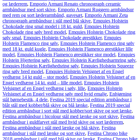
og læderrem
,
Emporio Armani Renato chronograph ceramic
armbåndsur med sort skive
,
Emporio Armani Ruggero armbåndsur
med rem og sort læderarmbånd, gavesæt
,
Emporio Armani Zeta
chronograph armbåndsur i stål med blå skive
,
Emquies Holstein
Chokolade ring smal model i 18 kt. guld
,
Emquies Holstein
Chokolade ring sølv bred model
,
Emquies Holstein Chokolade ring
sølv smal
,
Emquies Holstein Chokolade ørestikker
,
Emquies
Holstein Flamenco ring sølv
,
Emquies Holstein Flamenco ring sølv
med 18 kt. guld kugle
,
Emquies Holstein Flamenco ørestikker lille
model
,
Emquies Holstein Flamenco ørestikker stor model
,
Emquies
Holstein Hjertering sølv
,
Emquies Holstein Kærlighedsarmring sølv
,
Emquies Holstein Kærlighedsring sølv
,
Emquies Holstein Squeeze
ring sølv bred model
,
Emquies Holstein Velsignet af en Engel
vedhæng 14 kt guld – stor model
,
Emquies Holstein Velsignet af en
Engel vedhæng 14 kt. guld – lille model
,
Emquies Holstein
Velsignet af en Engel vedhæng i sølv, lille
,
Emquies Holstein
Velsignet af en Engel vedhæng sølv med hvid emalje
,
Enhjørning
stål børnebestik, 4 dele
,
Festina 2019 special edition armbåndsur i
blåt stål med kobber/blå skive og blå lænke
,
Festina 2019 special
edition armbåndsur i sort stål med kobber/sort skive og sort lænke
,
Festina armbåndsur i bicolour stål med lænke og sort skive
,
Festina
armbåndsur i guldfarvet stål med hvid skive og sort læderrem
,
Festina armbåndsur i stål med lænke og blå skive
,
Festina
armbåndsur i stål med lænke og sort skive
,
Festina Chrono bike
2018 armbåndsur i stål med blå skive og lænke
,
Festina Chrono bike