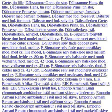
Grete, tin lille
,
Dåbsramme Grete, tin stor
,
Dåbsramme Hans, tin
lille
,
Dåbsramme Hans, tin stor
,
Dåbsramme Prins, tin stor
,
Dåbsramme Prinsesse, tin stor
,
Dåbsrør med bamser, forsølvet
,
Dåbsrør med bamser, fortinnet
,
Dåbsrør med fod, forsølvet
,
Dåbsrør
med fod, fortinnet
,
Dåbsrør med fod, sølvplet
,
Dåbstallerken Grete,
tin
,
Dåbstallerken Hans, tin
,
Dåbstallerken Prins, tin
,
Dåbstallerken
Prinsesse, tin
,
Dåbstallerken vugge, tin
,
Dåbstallerken, stål
,
Dåbstallerken, sølvplet
,
Dåbstallerken, tin
,
E-Signature forgyldt
hjerte ring bred model med hvide cz
,
E-Signature roset ørestikker i
sølv med cubic zirkonia
,
E-Signature sølv flade dobbelt pave
ørestikker rhod. med cz
,
E-Signature sølv flade pave ørestikker
rhod. med cz, lille model
,
E-Signature sølv halskæde med mellem
blad rhod. hvide cz, 80cm
,
E-Signature sølv halskæde med rundt
vedhæng rhod. med cz, 42+3cm
,
E-Signature sølv halskæde rhod.
roset vedhæng med cz, 45 cm
,
E-Signature sølv halskæde. rhod. 5
cirkler med cz, 42+3cm
,
E-Signature sølv sort rhodineret ørestikker
med cz
,
E-Signature sølv ørestikker med rosakvarts rhod. med CZ
,
E-Signature ørestikker i sølv med cubic zirkonia Ø 4 mm
,
EIK
Barnebestik Afrikas Dyr i stål, 4 dele
,
EIK Barnebestik Spor i stål, 3
dele
,
EIK Smykkeskrin i hvidt træ
,
Emporio Armani Luigi
chronograph armbåndsur i stål med sort skive og læderrem
,
Emporio
Armani Renato armbåndsur i stål med blå skive
,
Emporio Armani
Renato armbåndsur i stål med grå/brun skive
,
Emporio Armani
Renato chronograph armbåndsur i stål med blå skive
,
Emporio
Armani Renato chronograph armbåndsur i stål med mørkeblå skive