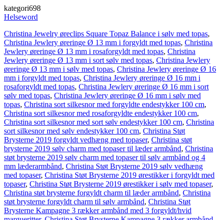
kategori698
Helseword
Christina Jewelry øreclips Square Topaz Balance i sølv med topas
,
Christina Jewlery øreringe Ø 13 mm i forgyldt med topas
,
Christina
Jewlery øreringe Ø 13 mm i rosaforgyldt med topas
,
Christina
Jewlery øreringe Ø 13 mm i sort sølv med topas
,
Christina Jewlery
øreringe Ø 13 mm i sølv med topas
,
Christina Jewlery øreringe Ø 16
mm i forgyldt med topas
,
Christina Jewlery øreringe Ø 16 mm i
rosaforgyldt med topas
,
Christina Jewlery øreringe Ø 16 mm i sort
sølv med topas
,
Christina Jewlery øreringe Ø 16 mm i sølv med
topas
,
Christina sort silkesnor med forgyldte endestykker 100 cm
,
Christina sort silkesnor med rosaforgyldte endestykker 100 cm
,
Christina sort silkesnor med sort sølv endestykker 100 cm
,
Christina
sort silkesnor med sølv endestykker 100 cm
,
Christina Støt
Brysterne 2019 forgyldt vedhæng med topaser
,
Christina støt
brysterne 2019 sølv charm med topaser til læder armbånd
,
Christina
støt brysterne 2019 sølv charm med topaser til sølv armbånd og 4
mm læderarmbånd
,
Christina Støt Brysterne 2019 sølv vedhæng
med topaser
,
Christina Støt Brysterne 2019 ørestikker i forgyldt med
topaser
,
Christina Støt Brysterne 2019 ørestikker i sølv med topaser
,
Christina støt brysterne forgyldt charm til læder armbånd
,
Christina
støt brysterne forgyldt charm til sølv armbånd
,
Christina Støt
Brysterne Kampagne 3 rækker armbånd med 3 forgyldt/hvid
margueritter
,
Christina Støt Brysterne Kampagne 3 rækker armbånd