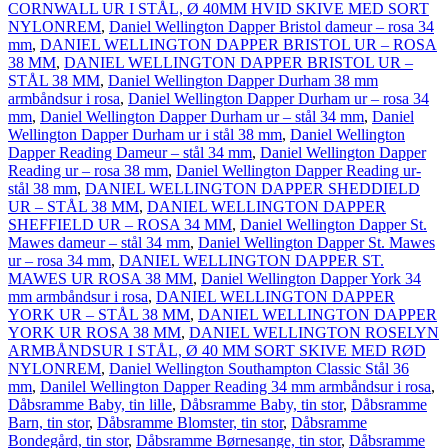
CORNWALL UR I STÅL, Ø 40MM HVID SKIVE MED SORT
NYLONREM
,
Daniel Wellington Dapper Bristol dameur – rosa 34
mm
,
DANIEL WELLINGTON DAPPER BRISTOL UR – ROSA
38 MM
,
DANIEL WELLINGTON DAPPER BRISTOL UR –
STÅL 38 MM
,
Daniel Wellington Dapper Durham 38 mm
armbåndsur i rosa
,
Daniel Wellington Dapper Durham ur – rosa 34
mm
,
Daniel Wellington Dapper Durham ur – stål 34 mm
,
Daniel
Wellington Dapper Durham ur i stål 38 mm
,
Daniel Wellington
Dapper Reading Dameur – stål 34 mm
,
Daniel Wellington Dapper
Reading ur – rosa 38 mm
,
Daniel Wellington Dapper Reading ur-
stål 38 mm
,
DANIEL WELLINGTON DAPPER SHEDDIELD
UR – STÅL 38 MM
,
DANIEL WELLINGTON DAPPER
SHEFFIELD UR – ROSA 34 MM
,
Daniel Wellington Dapper St.
Mawes dameur – stål 34 mm
,
Daniel Wellington Dapper St. Mawes
ur – rosa 34 mm
,
DANIEL WELLINGTON DAPPER ST.
MAWES UR ROSA 38 MM
,
Daniel Wellington Dapper York 34
mm armbåndsur i rosa
,
DANIEL WELLINGTON DAPPER
YORK UR – STÅL 38 MM
,
DANIEL WELLINGTON DAPPER
YORK UR ROSA 38 MM
,
DANIEL WELLINGTON ROSELYN
ARMBÅNDSUR I STÅL, Ø 40 MM SORT SKIVE MED RØD
NYLONREM
,
Daniel Wellington Southampton Classic Stål 36
mm
,
Danilel Wellington Dapper Reading 34 mm armbåndsur i rosa
,
Dåbsramme Baby, tin lille
,
Dåbsramme Baby, tin stor
,
Dåbsramme
Barn, tin stor
,
Dåbsramme Blomster, tin stor
,
Dåbsramme
Bondegård, tin stor
,
Dåbsramme Børnesange, tin stor
,
Dåbsramme