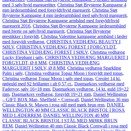
med 3 sølv/hvid margueritter
,
Christina Støt Brysterne Kampagne 4
mm læderarmbånd med forgyldt/hvid marguerit
,
Christina Støt
Brysterne Kampagne 4 mm læderarmbånd med sølv/hvid marguerit
,
Christina Støt Brysterne Kampagne armbånd med forgyldt/hvid
marguerit 2016
,
Christina Støt Brysterne Kampagne læderarmbånd
med hjerte og sølv/hvid marguerit
,
Christina Støt Brysterne
ørestikker i forgyldt
,
Christina Valentine kampagne armbånd i læder
med forgyldt vedhæng
,
CHRISTINA VEDHÆNG BEAUTY I
SØLV
,
CHRISTINA VEDHÆNG FOREST I FORGYLDT
,
CHRISTINA VEDHÆNG FOREST I SØLV
,
Christina vedhæng
Lucky Elephant i sølv
,
CHRISTINA VEDHÆNG MARGUERIT I
FORGYLDT, Ø 8 MM
,
CHRISTINA VEDHÆNG
MARGUERIT I SØLV, Ø 8 MM
,
Christina vedhæng Sparkling
Palm i sølv
,
Christina vedhæng Topaz Moon i forgyldt med topas
,
Christina vedhæng Topaz Moon i sølv med topas
,
Creoler 14 kt.
rødguld med 92 brillanter i alt 0,57 ct.
,
Dagmarkors vedhæng med
Fadervor, sølv 16×18 mm
,
Dagmarkors vedhæng, 14 kt. guld 19×22
mm
,
Dagmarkors vedhæng, forgyldt 19×21 mm
,
Daniel Wellington
– GIFT BOX Man, Sheffield + Cornwall
,
Daniel Wellington 36 mm
Classic Black St. Mawes i rosa stål med mørk brun rem
,
DANIEL
WELLINGTON 40 MM CLASSIC BLACK BRISTOL I ROSA
MED LÆDERREM
,
DANIEL WELLINGTON 40 MM
CLASSIC BLACK BRISTOL I STÅL MED MØRK BRUN
REM
,
Daniel Wellington 40 mm Classic Black Cornwall i rosa med