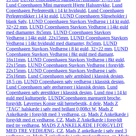
Lund Copenhagen Mini marguerit Hjerte Halssmykke
,
Lund
Copenhagen Perleørestik i 14 kt hvidguld
,
Lund Copenhagen
Perleørestikker i 14 kt guld
,
LUND Copenhagen Slipseholder i
blank Sølv
,
LUND Copenhagen Stavkors Vedhæng i 14 kt guld,
32×22 mm
,
LUND Copenhagen Stavkors Vedhæng i 14kt guld
med diamanter, 8x5mm
,
LUND Copenhagen Stavkors
Vedhæng i 14kt guld, 22x15mm
,
LUND Copenhagen Stavkors
Vedhæng i 14kt hvidguld med diamanter, 8x5mm
,
LUND
Copenhagen Stavkors Vedhæng i 8 kt guld, 32×22 mm
,
LUND
Copenhagen Stavkors Vedhæng i 8kt guld med diamant,
16x11mm
,
LUND Copenhagen Stavkors Vedhæng i 8kt guld,
22x15mm
,
LUND Copenhagen Stavkors Vedhæng i forgyldt,
22x15mm
,
LUND Copenhagen Stavkors Vedhæng i sølv,
25x16mm
,
Lund Copenhagen sølv armbånd i klassisk design,
18,5 cm
,
LUND Copenhagen sølv vedhæng i klassisk design
,
Lund Copenhagen sølv ørehænger i klassisk design
,
Lund
Copenhagen sølv ørestikker i klassisk design
,
Lund ring i 14 kt
guld med kulturperle
,
LUNDCopenhagen marguerit broche,
forgyldt
,
Løvernes Konge stål børnebestik, 4 dele
,
Mads Z
"TAG" halskæde i sølv med brillant 0,008ct W
,
Mads Z
Ankelkæde i forgyldt med 3 vedhæng, cz
,
Mads Z Ankelkæde i
forgyldt med et vedhæng, CZ
,
Mads Z Ankelkæde i forgyldt
med tre vedhæng
,
MADS Z ANKELKÆDE I FORGYLDT
MED TRE VEDHÆNG, CZ
,
Mads Z ankelkæde i sølv med 3