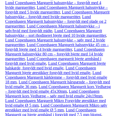
Lund Copenhagen Marguerit halssmykke – forgyldt med 4
hvide margueritter
,
Lund Copenhagen Marguerit halssmykke –
forgyldt med 5 hvide margueritter
,
Lund Copenhagen Marguerit
halssmykke – forgyldt med hvide margueritter
,
Lund
Copenhagen Marguerit halssmykke – forgyldt med plade og 2
margueritter
,
Lund Copenhagen Marguerit halssmykke – i
sølv/hvid med forgyldt midte
,
Lund Copenhagen Marguerit
halssmykke – sort rhodineret hjerte med 10 hvide margueritter
,
Lund Copenhagen Marguerit halssmykke – sølv med 2 hvide
margueritter
,
Lund Copenhagen Marguerit halssmykke 45 cm –
forgyldt hjerte med 14 hvide margueritter
,
Lund Copenhagen
Marguerit halssmykke 80 cm – forgyldt hjerte med 14 hvide
margueritter
,
Lund Copenhagen marguerit hjerte armbånd i
forgyldt med hvid emalje
,
Lund Copenhagen Marguerit hjerte
halskæde, forgyldt med hvid emalje
,
Lund Copenhagen
Marguerit hjerte ørestikker forgyldt med hvid emalje
,
Lund
Copenhagen Marguerit hårklemme – forgyldt med hvid emalje
18 mm
,
Lund Copenhagen Marguerit hårspænde – forgyldt med
hvid emalje 36 mm
,
Lund Copenhagen Marguerit kors Vedhæng
– forgyldt med hvid emalje 45x30mm
,
Lund Copenhagen
Marguerit kors Vedhæng – sølv med hvid emalje 24x19mm
,
Lund Copenhagen Marguerit Mikro Forgyldte ørestikker med
hvid emalje Ø 5 mm
,
Lund Copenhagen Marguerit Mikro sølv
ørestikker med hvid emalje Ø 5 mm
,
Lund Copenhagen
Marguerit og hjerte armbånd i forgyldt med 7,5 mm blomst
,