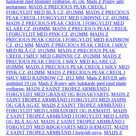
halskæde med blomster vedhæng, 45 cm
,
Mads Z Poppy sølv
ørehænger
,
MADS Z PRECIOUS PEAK CREOL I
FORGYLDT MED BLÅ CZ, Ø12MM
,
MADS Z PRECIOUS
PEAK CREOL I FORGYLDT MED GRØNNE CZ, Ø12MM
,
MADS Z PRECIOUS PEAK CREOL I FORGYLDT MED
KLARE CZ, Ø18MM
,
MADS Z PRECIOUS PEAK CREOL
I FORGYLDT MED PINK CZ, Ø12MM
,
MADS Z
PRECIOUS PEAK CREOL I FORGYLDT MED RAINBOW
CZ, Ø12 MM
,
MADS Z PRECIOUS PEAK CREOL I SØLV
MED BLÅ CZ, Ø12MM
,
MADS Z PRECIOUS PEAK
CREOL I SØLV MED GRØNNE CZ, Ø12MM
,
MADS Z
PRECIOUS PEAK CREOL I SØLV MED KLARE CZ,
Ø18MM
,
MADS Z PRECIOUS PEAK CREOL I SØLV MED
PINK CZ, Ø12MM
,
MADS Z PRECIOUS PEAK CREOL I
SØLV MED RAINBOW CZ, Ø12 MM
,
Mads Z RIVER sølv
armbånd 19 cm
,
Mads Z Ropey sølv halskæde med rund plade
vedhæng
,
MADS Z SAINT TROPEZ ARMBÅND I
FORGYLDT MED GRANAT OG ROSAKVARTS
,
MADS Z
SAINT TROPEZ ARMBÅND I FORGYLDT MED JASPIS
OG GRÅ AGAT
,
MADS Z SAINT TROPEZ ARMBÅND I
FORGYLDT MED LABRADORIT OG HÆMATIT
,
MADS
Z SAINT TROPEZ ARMBÅND I FORGYLDT MED LAPIS
OG BLÅ AGAT
,
MADS Z SAINT TROPEZ ARMBÅND I
FORGYLDT MED RØGKVARTS MED HÆMATIT
,
MADS
Z SAINT TROPEZ ARMBÅND I forgyldt onyx
,
MADS Z