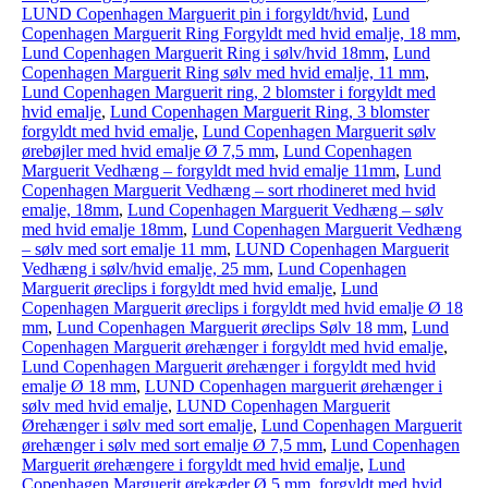
LUND Copenhagen Marguerit pin i forgyldt/hvid
,
Lund
Copenhagen Marguerit Ring Forgyldt med hvid emalje, 18 mm
,
Lund Copenhagen Marguerit Ring i sølv/hvid 18mm
,
Lund
Copenhagen Marguerit Ring sølv med hvid emalje, 11 mm
,
Lund Copenhagen Marguerit ring, 2 blomster i forgyldt med
hvid emalje
,
Lund Copenhagen Marguerit Ring, 3 blomster
forgyldt med hvid emalje
,
Lund Copenhagen Marguerit sølv
ørebøjler med hvid emalje Ø 7,5 mm
,
Lund Copenhagen
Marguerit Vedhæng – forgyldt med hvid emalje 11mm
,
Lund
Copenhagen Marguerit Vedhæng – sort rhodineret med hvid
emalje, 18mm
,
Lund Copenhagen Marguerit Vedhæng – sølv
med hvid emalje 18mm
,
Lund Copenhagen Marguerit Vedhæng
– sølv med sort emalje 11 mm
,
LUND Copenhagen Marguerit
Vedhæng i sølv/hvid emalje, 25 mm
,
Lund Copenhagen
Marguerit øreclips i forgyldt med hvid emalje
,
Lund
Copenhagen Marguerit øreclips i forgyldt med hvid emalje Ø 18
mm
,
Lund Copenhagen Marguerit øreclips Sølv 18 mm
,
Lund
Copenhagen Marguerit ørehænger i forgyldt med hvid emalje
,
Lund Copenhagen Marguerit ørehænger i forgyldt med hvid
emalje Ø 18 mm
,
LUND Copenhagen marguerit ørehænger i
sølv med hvid emalje
,
LUND Copenhagen Marguerit
Ørehænger i sølv med sort emalje
,
Lund Copenhagen Marguerit
ørehænger i sølv med sort emalje Ø 7,5 mm
,
Lund Copenhagen
Marguerit ørehængere i forgyldt med hvid emalje
,
Lund
Copenhagen Marguerit ørekæder Ø 5 mm, forgyldt med hvid