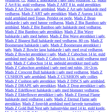
vedhæng, cz
,
Mads Z ankelkæde i sølv med vedhæng, cz
,
Mads
Z Art 8 kt. guld vedhæng
,
Mads Z ART 8 kt. guld ørestikker
,
Mads Z Art Deco sølv armbånd
,
Mads Z Art sølv halskæde med
vedhæng
,
Mads Z ART sølv ørestikker
,
Mads Z Aurora 14 kt.
guld armbånd med Topas, Peridot og perle
,
Mads Z Bean
halskæde i sølv med bønne vedhæng
,
Mads Z Big Bamboo sølv
armbånd
,
Mads Z Big Bamboo sølv halskæde med vedhæng
,
Mads Z Big Bamboo sølv ørestikker
,
Mads Z Big Wave
halskæde i sølv med bølger
,
Mads Z Big Wave ørestikker i sølv
,
Mads Z Biggest Ball halskæde med vedhæng, 80 cm
,
Mads Z
Boomerang halskæde i sølv
,
Mads Z Boomerang ørestikker i
sølv
,
Mads Z Bowler lang halskæde i sølv med oval vedhæng
,
Mads Z Bowler ørestikker i sølv
,
Mads Z Cabochon 14 kt. guld
armbånd med safir
,
Mads Z Cabochon 14 kt. guld vedhæng med
safir
,
Mads Z Cabochon 14 kt. rødguld ørestikker med safir
,
Mads Z Cabochon armbånd i sølv med rød rubin, 16+2cm
,
Mads Z Crescent Bull halskæde i sølv med vedhæng
,
Mads Z
CUSHION sølv armbånd
,
Mads Z CUSHION sølv collier
,
Mads Z Cushion sølv ørestikker
,
Mads Z DISCS sølv armbånd
,
Mads Z DRAPE sølv ørestikker
,
Mads Z Drop ørestikker i sølv
,
Mads Z Edelflower halskæde i sølv med blomster vedhæng
,
Mads Z Elderflower ørestikker i sølv
,
Mads Z Eternal Flame
halskæde med vedhæng i sølv
,
Mads Z Eternal Flame sølv
ørestikker
,
Mads Z forgyldt armbånd med farvede turmaliner
,
Mads Z Gold Ball Nest sølv halssmykke med 14 kt. guld kugle
,