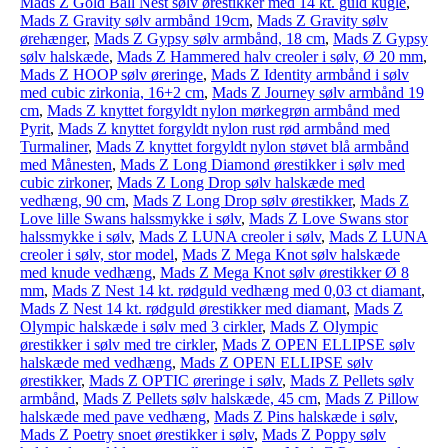
Mads Z Gold Ball Nest sølv ørestikker med 14 kt. guld kugle
,
Mads Z Gravity sølv armbånd 19cm
,
Mads Z Gravity sølv
ørehænger
,
Mads Z Gypsy sølv armbånd, 18 cm
,
Mads Z Gypsy
sølv halskæde
,
Mads Z Hammered halv creoler i sølv, Ø 20 mm
,
Mads Z HOOP sølv øreringe
,
Mads Z Identity armbånd i sølv
med cubic zirkonia, 16+2 cm
,
Mads Z Journey sølv armbånd 19
cm
,
Mads Z knyttet forgyldt nylon mørkegrøn armbånd med
Pyrit
,
Mads Z knyttet forgyldt nylon rust rød armbånd med
Turmaliner
,
Mads Z knyttet forgyldt nylon støvet blå armbånd
med Månesten
,
Mads Z Long Diamond ørestikker i sølv med
cubic zirkoner
,
Mads Z Long Drop sølv halskæde med
vedhæng, 90 cm
,
Mads Z Long Drop sølv ørestikker
,
Mads Z
Love lille Swans halssmykke i sølv
,
Mads Z Love Swans stor
halssmykke i sølv
,
Mads Z LUNA creoler i sølv
,
Mads Z LUNA
creoler i sølv, stor model
,
Mads Z Mega Knot sølv halskæde
med knude vedhæng
,
Mads Z Mega Knot sølv ørestikker Ø 8
mm
,
Mads Z Nest 14 kt. rødguld vedhæng med 0,03 ct diamant
,
Mads Z Nest 14 kt. rødguld ørestikker med diamant
,
Mads Z
Olympic halskæde i sølv med 3 cirkler
,
Mads Z Olympic
ørestikker i sølv med tre cirkler
,
Mads Z OPEN ELLIPSE sølv
halskæde med vedhæng
,
Mads Z OPEN ELLIPSE sølv
ørestikker
,
Mads Z OPTIC øreringe i sølv
,
Mads Z Pellets sølv
armbånd
,
Mads Z Pellets sølv halskæde, 45 cm
,
Mads Z Pillow
halskæde med pave vedhæng
,
Mads Z Pins halskæde i sølv
,
Mads Z Poetry snoet ørestikker i sølv
,
Mads Z Poppy sølv