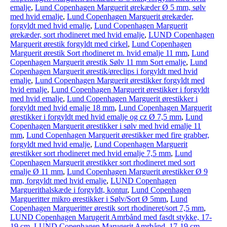
emalje
,
Lund Copenhagen Marguerit ørekæder Ø 5 mm, sølv
med hvid emalje
,
Lund Copenhagen Marguerit ørekæder,
forgyldt med hvid emalje
,
Lund Copenhagen Marguerit
ørekæder, sort rhodineret med hvid emalje
,
LUND Copenhagen
Marguerit ørestik forgyldt med cirkel
,
Lund Copenhagen
Marguerit ørestik Sort rhodineret m. hvid emalje 11 mm
,
Lund
Copenhagen Marguerit ørestik Sølv 11 mm Sort emalje
,
Lund
Copenhagen Marguerit ørestik/øreclips i forgyldt med hvid
emalje
,
Lund Copenhagen Marguerit ørestikker forgyldt med
hvid emalje
,
Lund Copenhagen Marguerit ørestikker i forgyldt
med hvid emalje
,
Lund Copenhagen Marguerit ørestikker i
forgyldt med hvid emalje 18 mm
,
Lund Copenhagen Marguerit
ørestikker i forgyldt med hvid emalje og cz Ø 7,5 mm
,
Lund
Copenhagen Marguerit ørestikker i sølv med hvid emalje 11
mm
,
Lund Copenhagen Marguerit ørestikker med fire grabber,
forgyldt med hvid emalje
,
Lund Copenhagen Marguerit
ørestikker sort rhodineret med hvid emalje 7,5 mm
,
Lund
Copenhagen Marguerit ørestikker sort rhodineret med sort
emalje Ø 11 mm
,
Lund Copenhagen Marguerit ørestikker Ø 9
mm, forgyldt med hvid emalje
,
LUND Copenhagen
Marguerithalskæde i forgyldt, kontur
,
Lund Copenhagen
Margueritter mikro ørestikker i Sølv/Sort Ø 5mm
,
Lund
Copenhagen Margueritter ørestik sort rhodineret/sort 7,5 mm
,
LUND Copenhagen Marugerit Amrbånd med fasdt stykke, 17-
19 cm
,
LUND Copenhagen Marugerit Amrbånd, 17-19 cm
,