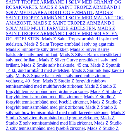
SAINT TROPEZ ARMBÅND I SØLV MED GRANAT OG
ROSAKVARTS
,
MADS Z SAINT TROPEZ ARMBÅND I
SØLV MED LABRADORIT OG HÆMATIT
,
MADS Z
SAINT TROPEZ ARMBÅND I SØLV MED MALAKIT OG
AMAZONIT
,
MADS Z SAINT TROPEZ ARMBÅND I
SØLV MED MULTI FARVEDE ÆDELSTEN
,
MADS Z
SAINT TROPEZ ARMBÅND I SØLV MED SØLVSTEN
OG ÆDELSTEN
,
Mads Z Saint Tropez armbånd i sølv med
ædelsten
,
Mads Z Saint Tropez armbånd i sølv og agat mix
,
Mads Z Silhouette sølv ørestikker
,
Mads Z Silver Barres
halskæde i sølv med brillant
,
Mads Z Silver Barres ørestikker i
sølv med brillant
,
Mads Z Silver Curve ørestikker i sølv med
brillant
,
Mads Z Smile sølv halskæde, 45 cm
,
Mads Z Sputnik
14 kt. guld armbånd med ædelsten
,
Mads Z Sputnik lang kæde i
sølv
,
Mads Z Square halskæde i sølv med cubic zirkonia
vedhæng, 40+5cm
,
Mads Z Studio Z forgyldt rainbow
tennisarmbånd med multifarvede zirkoner
,
Mads Z Studio Z
forgyldt tennisarmbånd med grønne zirkoner
,
Mads Z Studio Z
forgyldt tennisarmbånd med lilla zirkoner
,
Mads Z Studio Z
forgyldt tennisarmbånd med lyseblå zirkoner
,
Mads Z Studio Z
forgyldt tennisarmbånd med pink zirkoner
,
Mads Z Studio Z
sølv rainbow tennisarmbånd med multi farvede zirkoner
,
Mads Z
Studio Z sølv tennisarmbånd med grønne zirkoner
,
Mads Z
Studio Z sølv tennisarmbånd med lilla zirkoner
,
Mads Z Studio
Z sølv tennisarmbånd med lyseblå zirkoner
,
Mads Z Studio Z