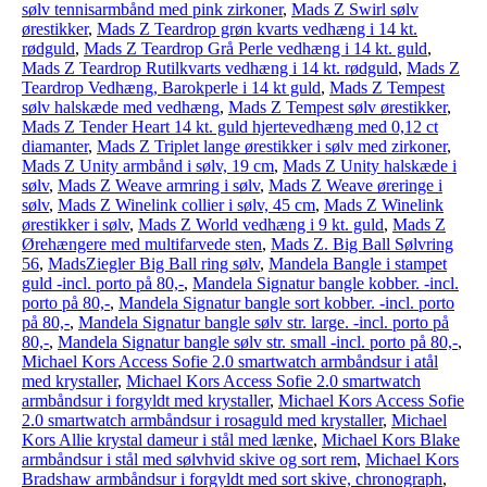
sølv tennisarmbånd med pink zirkoner
,
Mads Z Swirl sølv
ørestikker
,
Mads Z Teardrop grøn kvarts vedhæng i 14 kt.
rødguld
,
Mads Z Teardrop Grå Perle vedhæng i 14 kt. guld
,
Mads Z Teardrop Rutilkvarts vedhæng i 14 kt. rødguld
,
Mads Z
Teardrop Vedhæng, Barokperle i 14 kt guld
,
Mads Z Tempest
sølv halskæde med vedhæng
,
Mads Z Tempest sølv ørestikker
,
Mads Z Tender Heart 14 kt. guld hjertevedhæng med 0,12 ct
diamanter
,
Mads Z Triplet lange ørestikker i sølv med zirkoner
,
Mads Z Unity armbånd i sølv, 19 cm
,
Mads Z Unity halskæde i
sølv
,
Mads Z Weave armring i sølv
,
Mads Z Weave øreringe i
sølv
,
Mads Z Winelink collier i sølv, 45 cm
,
Mads Z Winelink
ørestikker i sølv
,
Mads Z World vedhæng i 9 kt. guld
,
Mads Z
Ørehængere med multifarvede sten
,
Mads Z. Big Ball Sølvring
56
,
MadsZiegler Big Ball ring sølv
,
Mandela Bangle i stampet
guld -incl. porto på 80,-
,
Mandela Signatur bangle kobber. -incl.
porto på 80,-
,
Mandela Signatur bangle sort kobber. -incl. porto
på 80,-
,
Mandela Signatur bangle sølv str. large. -incl. porto på
80,-
,
Mandela Signatur bangle sølv str. small -incl. porto på 80,-
,
Michael Kors Access Sofie 2.0 smartwatch armbåndsur i atål
med krystaller
,
Michael Kors Access Sofie 2.0 smartwatch
armbåndsur i forgyldt med krystaller
,
Michael Kors Access Sofie
2.0 smartwatch armbåndsur i rosaguld med krystaller
,
Michael
Kors Allie krystal dameur i stål med lænke
,
Michael Kors Blake
armbåndsur i stål med sølvhvid skive og sort rem
,
Michael Kors
Bradshaw armbåndsur i forgyldt med sort skive, chronograph
,