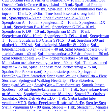
Cuti Cocktail Pen & Pusher til neglebånd – 18 ml.
,
SpaRitual Cuti
Quench Cuticle Creme til neglebånd – 15 ml.
,
SpaRitual Protein
Boost Neglestyrker – 15 ml.
,
SpaRitual Topcoat multitasker base &
topcoat – 15 ml.
,
SpaRitual True bond basecoat strong hold – 15
ml.
,
Spascupreel – 50 tab
,
Spelt Skruer hvid Ø – 500 gr
,
Spenglersan A – 10 ml.
,
Spenglersan D – 10 ml.
,
Spenglersan DX –
10 ml.
,
Spenglersan E – 10 ml.
,
Spenglersan G D9 – 10 ml.
,
Spenglersan K D9 – 10 ml.
,
Spenglersan M D9 – 10 ml
,
Spenglersan OM – 10 ml.
,
Spenglersan R, D9 – 10 ml.
,
Spenglersan
T – 10 ml
,
Spirularin HS Creme SPF15 – 3 ml
,
Spirulina 500 mg
økologisk – 320 stk
,
Spis økologisk Mandler Ø – 200 g
,
Splat
børnetandpasta 0-3 år – vanilje – 40 ml
,
Splat børnetandpasta 0-3 år
– æble/banan – 40 ml
,
Splat børnetandpasta 2-6 år – frugt is – 50 ml
,
Splat børnetandpasta 2-6 år – jordbær/kirsebær – 50 ml
,
Splat
Mundskum med aloe vera og tea tree – 50 ml
,
Splat Tandpasta med
ingefær – 75 ml
,
Splat Tandpasta med Jordbærsmag – 75 ml
,
Spraino Pro Pakken (sort)
,
Spraino starterpakke
,
Springyard
FrontGrip – Flere Størrelser
,
Springyard Walking BackGrip – Flere
Størrelser
,
Springyard Walking HeelGrip – Flere Størrelser
,
Springyard Walking SteadyGrip – Flere Størrelser
,
Sprunk Jansen
Spotless – 50 ml
,
Sprøjte/kanylesæt nr 14 – 1 stk
,
Sprøjte/kanylesæt
nr 16 – 1 stk
,
Sprøjte/kanylesæt nr. 18 – 1 stk
,
Sqweel 2 – Oralsex
Simulator
,
Steba Dehydrator ED5 – 1 stk
,
Steba kraftig tube
ventilator VT 3
,
Steba Æggekoger Rustfrit stål 8 Æg
,
Step by Step
Syrlig Vingummi Ø – 80 gram
,
Steppie – 1 stk
,
Steradent 3 Minutes