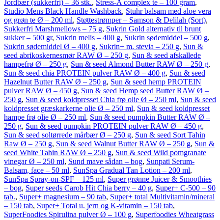
Jordbær (sukkerfri) – 36 stk.
,
Stress-A complex te – 100 gram
,
Studio Mens Black Handle Washback
,
Stuhr balsam med aloe vera
og grøn te Ø – 200 ml
,
Støttestrømper – Samson & Delilah (Sort)
,
Sukkerfri Marshmellows – 75 g
,
Sukrin Gold alternativ til brunt
sukker – 500 gr
,
Sukrin melis – 400 g
,
Sukrin sødemiddel – 500 g
,
Sukrin sødemiddel Ø – 400 g
,
Sukrin+ m. stevia – 250 g
,
Sun &
seed abrikoskernesmør RAW Ø – 250 g
,
Sun & seed afskallede
hampefrø Ø – 250 g
,
Sun & seed Almond Butter RAW Ø – 250 g
,
Sun & seed chia PROTEIN pulver RAW Ø – 400 g
,
Sun & seed
Hazelnut Butter RAW Ø – 250 g
,
Sun & seed hemp PROTEIN
pulver RAW Ø – 450 g
,
Sun & seed Hemp seed Butter RAW Ø –
250 g
,
Sun & seed koldpresset Chia frø olie Ø – 250 ml
,
Sun & seed
koldpresset græskarkerne olie Ø – 250 ml
,
Sun & seed koldpresset
hampe frø olie Ø – 250 ml
,
Sun & seed pumpkin Butter RAW Ø –
250 g
,
Sun & seed pumpkin PROTEIN pulver RAW Ø – 450 g
,
Sun & seed soltørrede mårbær Ø – 250 g
,
Sun & seed Sort Tahin
Raw Ø – 250 g
,
Sun & seed Walnut Butter RAW Ø – 250 g
,
Sun &
seed White Tahin RAW Ø – 250 g
,
Sun & seed Wild pomgranate
vinegar Ø – 250 ml
,
Sund mave sådan – bog
,
Sunpati Serum-
Balsam, face – 50 ml
,
SunSpa Gradual Tan Lotion – 200 ml
,
SunSpa Spray-on-SPF – 125 ml
,
Super grønne Juicer & Smoothies
– bog
,
Super seeds Carob Hit Chia berry – 40 g
,
Super+ C-500 – 90
tab.
,
Super+ magnesium – 90 tab
,
Super+ total Multivitamin/mineral
– 150 tab
,
Super+ Total u. jern og K-vitamin – 150 tab
,
SuperFoodies Spirulina pulver Ø – 100 g
,
Superfoodies Wheatgrass