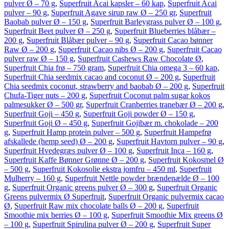
pulver Ø – 70 g
,
Superfruit Acai kapsler – 60 kap
,
Superfruit Acai
pulver – 90 g
,
Superfruit Agave sirup raw Ø – 250 gr
,
Superfruit
Baobab pulver Ø – 150 g
,
Superfruit Barleygrass pulver Ø – 100 g
,
Superfruit Beet pulver Ø – 250 g
,
Superfruit Blueberries blåbær –
200 g
,
Superfruit Blåbær pulver – 90 g
,
Superfruit Cacao bønner
Raw Ø – 200 g
,
Superfruit Cacao nibs Ø – 200 g
,
Superfruit Cacao
pulver raw Ø – 150 g
,
Superfruit Cashews Raw Chocolate Ø
,
Superfruit Chia frø – 750 gram
,
Superfruit Chia omega 3 – 60 kap
,
Superfruit Chia seedmix cacao and coconut Ø – 200 g
,
Superfruit
Chia seedmix coconut, strawberry and baobab Ø – 200 g
,
Superfruit
Chufa-Tiger nuts – 200 g
,
Superfruit Coconut palm sugar kokos
palmesukker Ø – 500 gr
,
Superfruit Cranberries tranebær Ø – 200 g
,
Superfruit Goji – 450 g
,
Superfruit Goji powder Ø – 150 g
,
Superfruit Goji Ø – 450 g
,
Superfruit Gojibær m. chokolade – 200
g
,
Superfruit Hamp protein pulver – 500 g
,
Superfruit Hampefrø
afskallede (hemp seed) Ø – 200 g
,
Superfruit Havtorn pulver – 90 g
,
Superfruit Hvedegræs pulver Ø – 100 g
,
Superfruit Inca – 160 g
,
Superfruit Kaffe Bønner Grønne Ø – 200 g
,
Superfruit Kokosmel Ø
– 500 g
,
Superfruit Kokosolie ekstra jomfru – 450 ml
,
Superfruit
Mulberry – 160 g
,
Superfruit Nettle powder brændenælde Ø – 100
g
,
Superfruit Organic greens pulver Ø – 300 g
,
Superfruit Organic
Greens pulvermix Ø Superfruit
,
Superfruit Organic pulvermix cacao
Ø
,
Superfruit Raw mix chocolate balls Ø – 200 g
,
Superfruit
Smoothie mix berries Ø – 100 g
,
Superfruit Smoothie Mix greens Ø
– 100 g
,
Superfruit Spirulina pulver Ø – 200 g
,
Superfruit Super