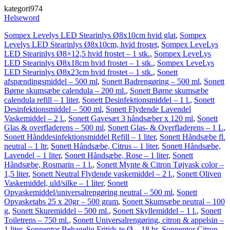
kategori974
Helseword
Sompex Levelys LED Stearinlys Ø8x10cm hvid glat
,
Sompex
Levelys LED Stearinlys Ø8x10cm, hvid frostet
,
Sompex LeveLys
LED Stearinlys Ø8×12,5 hvid frostet – 1 stk.
,
Sompex LeveLys
LED Stearinlys Ø8x18cm hvid frostet – 1 stk.
,
Sompex LeveLys
LED Stearinlys Ø8x23cm hvid frostet – 1 stk.
,
Sonett
afspændingsmiddel – 500 ml
,
Sonett Badrengøring – 500 ml
,
Sonett
Børne skumsæbe calendula – 200 ml.
,
Sonett Børne skumsæbe
calendula refill – 1 liter
,
Sonett Desinfektionsmiddel – 1 l.
,
Sonett
Desinfektionsmiddel – 500 ml
,
Sonett Flydende Lavendel
Vaskemiddel – 2 l.
,
Sonett Gavesæt 3 håndsæber x 120 ml
,
Sonett
Glas & overfladerens – 500 ml
,
Sonett Glas- & Overfladerens – 1 L
,
Sonett Hånddesinfektionsmiddel Refill – 1 liter
,
Sonett Håndsæbe fl.
neutral – 1 ltr
,
Sonett Håndsæbe, Citrus – 1 liter
,
Sonett Håndsæbe,
Lavendel – 1 liter
,
Sonett Håndsæbe, Rose – 1 liter
,
Sonett
Håndsæbe, Rosmarin – 1 l.
,
Sonett Mynte & Citron Tøjvask color –
1,5 liter
,
Sonett Neutral Flydende vaskemiddel – 2 l.
,
Sonett Oliven
Vaskemiddel, uld/silke – 1 liter
,
Sonett
Opvaskemiddel/universalrengøring neutral – 500 ml
,
Sonett
Opvasketabs 25 x 20gr – 500 gram
,
Sonett Skumsæbe neutral – 100
g
,
Sonett Skuremiddel – 500 ml.
,
Sonett Skyllemiddel – 1 l.
,
Sonett
Toiletrens – 750 ml.
,
Sonett Universalrengøring, citron & appelsin –
1 liter
,
Sonnentor Behagelig Fritids te Ø – 18 br
,
Sonnentor Citron