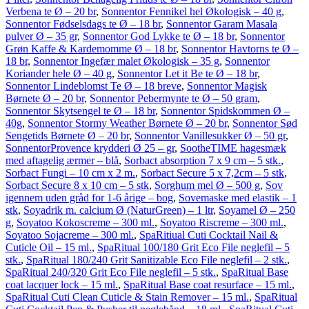
Verbena te Ø – 20 br
,
Sonnentor Fennikel hel Økologisk – 40 g
,
Sonnentor Fødselsdags te Ø – 18 br
,
Sonnentor Garam Masala
pulver Ø – 35 gr
,
Sonnentor God Lykke te Ø – 18 br
,
Sonnentor
Grøn Kaffe & Kardemomme Ø – 18 br
,
Sonnentor Havtorns te Ø –
18 br
,
Sonnentor Ingefær malet Økologisk – 35 g
,
Sonnentor
Koriander hele Ø – 40 g
,
Sonnentor Let it Be te Ø – 18 br
,
Sonnentor Lindeblomst Te Ø – 18 breve
,
Sonnentor Magisk
Børnete Ø – 20 br
,
Sonnentor Pebermynte te Ø – 50 gram
,
Sonnentor Skytsengel te Ø – 18 br
,
Sonnentor Spidskommen Ø –
40g
,
Sonnentor Stormy Weather Børnete Ø – 20 br
,
Sonnentor Sød
Sengetids Børnete Ø – 20 br
,
Sonnentor Vanillesukker Ø – 50 gr
,
SonnentorProvence krydderi Ø 25 – gr
,
SootheTIME hagesmæk
med aftagelig ærmer – blå
,
Sorbact absorption 7 x 9 cm – 5 stk.
,
Sorbact Fungi – 10 cm x 2 m.
,
Sorbact Secure 5 x 7,2cm – 5 stk
,
Sorbact Secure 8 x 10 cm – 5 stk
,
Sorghum mel Ø – 500 g
,
Sov
igennem uden gråd for 1-6 årige – bog
,
Sovemaske med elastik – 1
stk
,
Soyadrik m. calcium Ø (NaturGreen) – 1 ltr
,
Soyamel Ø – 250
g
,
Soyatoo Kokoscreme – 300 ml.
,
Soyatoo Riscreme – 300 ml.
,
Soyatoo Sojacreme – 300 ml.
,
SpaRitiual Cuti Cocktail Nail &
Cuticle Oil – 15 ml.
,
SpaRitual 100/180 Grit Eco File neglefil – 5
stk.
,
SpaRitual 180/240 Grit Sanitizable Eco File neglefil – 2 stk.
,
SpaRitual 240/320 Grit Eco File neglefil – 5 stk.
,
SpaRitual Base
coat lacquer lock – 15 ml.
,
SpaRitual Base coat resurface – 15 ml.
,
SpaRitual Cuti Clean Cuticle & Stain Remover – 15 ml.
,
SpaRitual