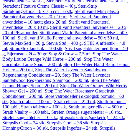
rensetabletter – 30 stk.
,
Steradent Aktiv Plus rensetabletter – 30 stk.
,
Steradent Fixative Creme Classic – 40g
,
Steri-Strip
Sårlukningsstrips – 6 x 7,5 cm – 6 stk
,
Sterilt vand Mini-plasco
Parenteral anvendelse – 20 x 10 ml
,
Sterilt vand Parenteral
anvendelse – 10 hætteglas x 20 ml
,
Sterilt vand Parenteral
anvendelse – 20 x 10 ml
,
Sterilt Vand Parenteral anvendelse – 20 x
20 ml PE-ampuller
,
Sterilt vand Viaflo Parenteral anvendelse – 50 x
100 ml
,
Sterilt vand Viaflo Parenteral anvendelse – 50 x 50 ml
,
Stevia MaxSød – 20 g
,
Stevia Sød – 400 g
,
STIK A afterstik – 4,8
ml
,
StimoFlex tandstik – 100 stk
,
Stisal sugetabletter med flour – 50
g
,
Stjerneanis Ø – 30 gr
,
Stop & Grow – 7,5 ml
,
Stop The Water
Body Lotion Orange Wild Herbs – 200 ml
,
Stop The Water
Cucumber Lime Soap – 200 ml
,
Stop The Water Hand Balm Lemon
Honey – 200 ml
,
Stop The Water Lavender Sandalwood
Regenerating Conditioner – 20
,
Stop The Water Lavender
Sandalwood Regenerating Shampoo – 200 ml
,
Stop The Water
Lemon Honey Soap – 200 ml
,
Stop The Water Orange Wild Herbs
Shower Gel – 200 ml
,
Stop The Water Rosemary Grapefruit
Conditioner – 200 ml
,
Store vatrondeller i økologisk bomuld – 60
stk
,
Strath dråber – 100 ml
,
Strath eliksir – 250 ml
,
Strath Immun –
100 tabl.
,
Strath tabletter – 100 stk
,
Strath urtegær eliksir – 500 ml.
,
Strath Vitality – 100 tabl.
,
Strefen Orange sugetabletter – 16 stk.
,
Strefen sugetabletter – 16 stk.
,
Strepsils Citrus (sukkerfri) – 24 stk
,
Strepsils Cool – 24 stk
,
Strepsils Cool – 36 stk
,
Strepsils
Honning/Citron – 36 stk
,
Strepsils Ingefær – 24 stk
,
Strepsils