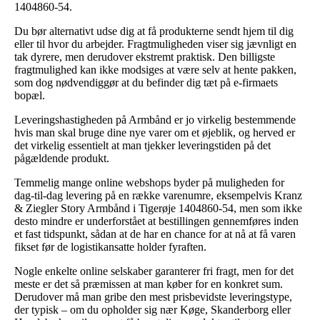
1404860-54.
Du bør alternativt udse dig at få produkterne sendt hjem til dig
eller til hvor du arbejder. Fragtmuligheden viser sig jævnligt en
tak dyrere, men derudover ekstremt praktisk. Den billigste
fragtmulighed kan ikke modsiges at være selv at hente pakken,
som dog nødvendiggør at du befinder dig tæt på e-firmaets
bopæl.
Leveringshastigheden på Armbånd er jo virkelig bestemmende
hvis man skal bruge dine nye varer om et øjeblik, og herved er
det virkelig essentielt at man tjekker leveringstiden på det
pågældende produkt.
Temmelig mange online webshops byder på muligheden for
dag-til-dag levering på en række varenumre, eksempelvis Kranz
& Ziegler Story Armbånd i Tigerøje 1404860-54, men som ikke
desto mindre er underforstået at bestillingen gennemføres inden
et fast tidspunkt, sådan at de har en chance for at nå at få varen
fikset før de logistikansatte holder fyraften.
Nogle enkelte online selskaber garanterer fri fragt, men for det
meste er det så præmissen at man køber for en konkret sum.
Derudover må man gribe den mest prisbevidste leveringstype,
der typisk – om du opholder sig nær Køge, Skanderborg eller