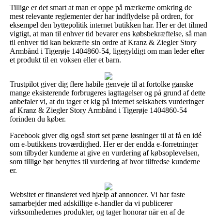
Tillige er det smart at man er oppe på mærkerne omkring de
mest relevante reglementer der har indflydelse på ordren, for
eksempel den byttepolitik internet butikken har. Her er det tilmed
vigtigt, at man til enhver tid bevarer ens købsbekræftelse, så man
til enhver tid kan bekræfte sin ordre af Kranz & Ziegler Story
Armbånd i Tigerøje 1404860-54, ligegyldigt om man leder efter
et produkt til en voksen eller et barn.
Trustpilot giver dig flere habile genveje til at fortolke ganske
mange eksisterende forbrugeres iagttagelser og på grund af dette
anbefaler vi, at du tager et kig på internet selskabets vurderinger
af Kranz & Ziegler Story Armbånd i Tigerøje 1404860-54
forinden du køber.
Facebook giver dig også stort set pæne løsninger til at få en idé
om e-butikkens troværdighed. Her er der endda e-forretninger
som tilbyder kunderne at give en vurdering af købsoplevelsen,
som tillige bør benyttes til vurdering af hvor tilfredse kunderne
er.
Websitet er finansieret ved hjælp af annoncer. Vi har faste
samarbejder med adskillige e-handler da vi publicerer
virksomhedernes produkter, og tager honorar når en af de