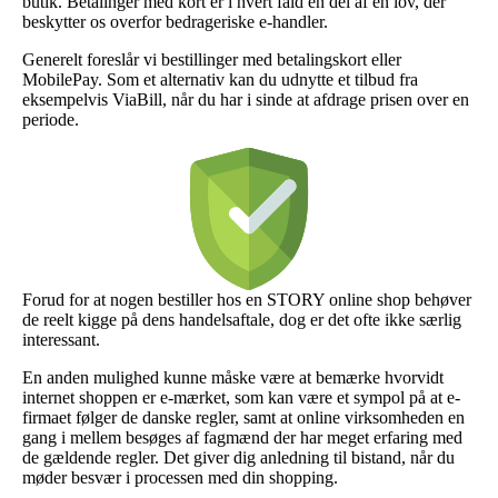
butik. Betalinger med kort er i hvert fald en del af en lov, der
beskytter os overfor bedrageriske e-handler.
Generelt foreslår vi bestillinger med betalingskort eller
MobilePay. Som et alternativ kan du udnytte et tilbud fra
eksempelvis ViaBill, når du har i sinde at afdrage prisen over en
periode.
Forud for at nogen bestiller hos en STORY online shop behøver
de reelt kigge på dens handelsaftale, dog er det ofte ikke særlig
interessant.
En anden mulighed kunne måske være at bemærke hvorvidt
internet shoppen er e-mærket, som kan være et sympol på at e-
firmaet følger de danske regler, samt at online virksomheden en
gang i mellem besøges af fagmænd der har meget erfaring med
de gældende regler. Det giver dig anledning til bistand, når du
møder besvær i processen med din shopping.