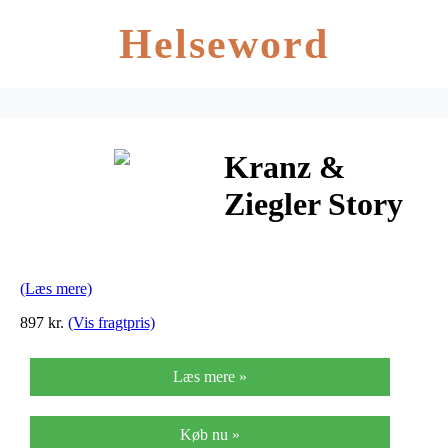
Helseword
Kranz &
Ziegler Story
Armbånd i
Tigerøje
(Læs mere)
1404860-54
897 kr.
(Vis fragtpris)
Læs mere »
Køb nu »