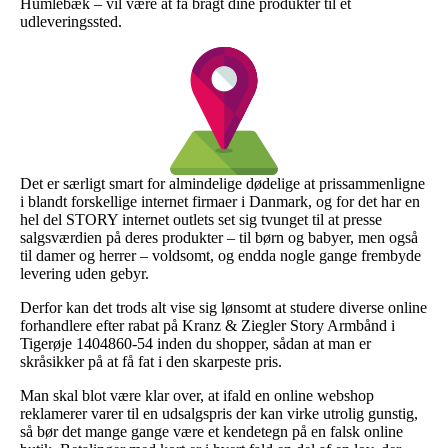
Humlebæk – vil være at få bragt dine produkter til et
udleveringssted.
Det er særligt smart for almindelige dødelige at prissammenligne
i blandt forskellige internet firmaer i Danmark, og for det har en
hel del STORY internet outlets set sig tvunget til at presse
salgsværdien på deres produkter – til børn og babyer, men også
til damer og herrer – voldsomt, og endda nogle gange frembyde
levering uden gebyr.
Derfor kan det trods alt vise sig lønsomt at studere diverse online
forhandlere efter rabat på Kranz & Ziegler Story Armbånd i
Tigerøje 1404860-54 inden du shopper, sådan at man er
skråsikker på at få fat i den skarpeste pris.
Man skal blot være klar over, at ifald en online webshop
reklamerer varer til en udsalgspris der kan virke utrolig gunstig,
så bør det mange gange være et kendetegn på en falsk online