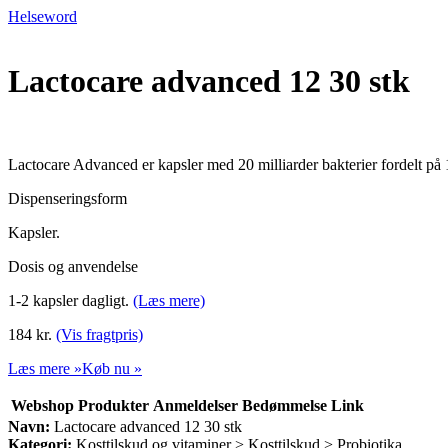
Helseword
Lactocare advanced 12 30 stk
Lactocare Advanced er kapsler med 20 milliarder bakterier fordelt på
Dispenseringsform
Kapsler.
Dosis og anvendelse
1-2 kapsler dagligt.
(Læs mere)
184 kr.
(Vis fragtpris)
Læs mere »
Køb nu »
Webshop
Produkter
Anmeldelser
Bedømmelse
Link
Navn:
Lactocare advanced 12 30 stk
Kategori:
Kosttilskud og vitaminer > Kosttilskud > Probiotika