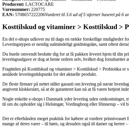
Producent:
LACTOCARE
Varenummer:
220775
EAN:
5708657222206
Vurderet til 3.6 ud af 5 stjerner baseret på 6 
Kosttilskud og vitaminer > Kosttilskud 
En del e-shops udlover nu til dags en række forskellige muligheder for 
Leveringstypen er nemlig ualmindeligt gnidningsløs, samt oftest derud
Du burde omvendt beslutte dig for at få pakken leveret hjem til din pri
leveringsudgave er dog at hente ordren selv, hvilket dog forudsætter a
Fragttiden på Kosttilskud og vitaminer > Kosttilskud > Probiotika er s
anslåede leveringstidspunkt for det aktuelle produkt.
De fleste firmaer på nettet stiller garanti om levering på næste hver
angivent klokkeslæt, så at de garanteret kan nå at få varen betjent ind
Nogle enkelte e-shops i Danmark yder levering uden omkostninger, me
til om du opholder sig i Helsingør, Vordingborg eller Hinnerup – vil bli
Det er efterhånden meget praktisk for købere at vurdere prisniveauet f
mange af deres varer – til børn, og desuden også til damer og herrer – 