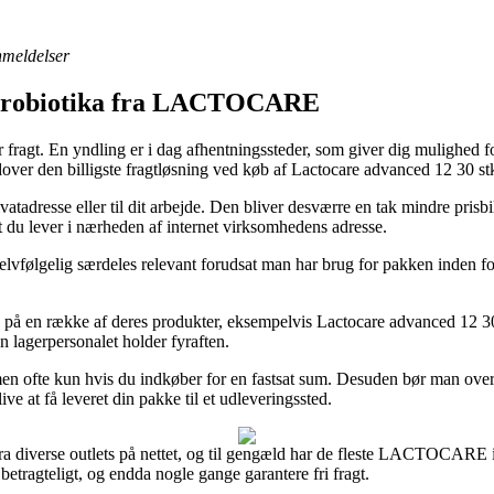
anmeldelser
> Probiotika fra LACTOCARE
fragt. En yndling er i dag afhentningssteder, som giver dig mulighed for 
over den billigste fragtløsning ved køb af Lactocare advanced 12 30 st
vatadresse eller til dit arbejde. Den bliver desværre en tak mindre prisb
t du lever i nærheden af internet virksomhedens adresse.
elvfølgelig særdeles relevant forudsat man har brug for pakken inden for
dag på en række af deres produkter, eksempelvis Lactocare advanced 12 3
en lagerpersonalet holder fyraften.
n ofte kun hvis du indkøber for en fastsat sum. Desuden bør man overv
ve at få leveret din pakke til et udleveringssted.
ra diverse outlets på nettet, og til gengæld har de fleste LACTOCARE int
betragteligt, og endda nogle gange garantere fri fragt.