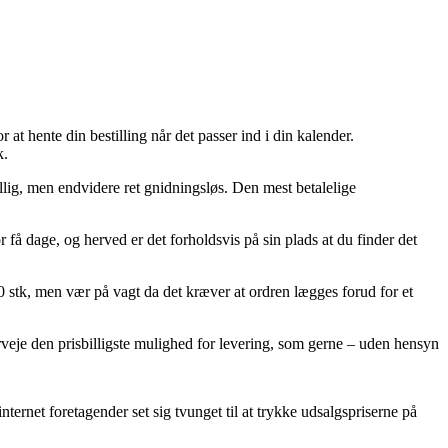
at hente din bestilling når det passer ind i din kalender.
k.
illig, men endvidere ret gnidningsløs. Den mest betalelige
 få dage, og herved er det forholdsvis på sin plads at du finder det
0 stk, men vær på vagt da det kræver at ordren lægges forud for et
eje den prisbilligste mulighed for levering, som gerne – uden hensyn
ernet foretagender set sig tvunget til at trykke udsalgspriserne på