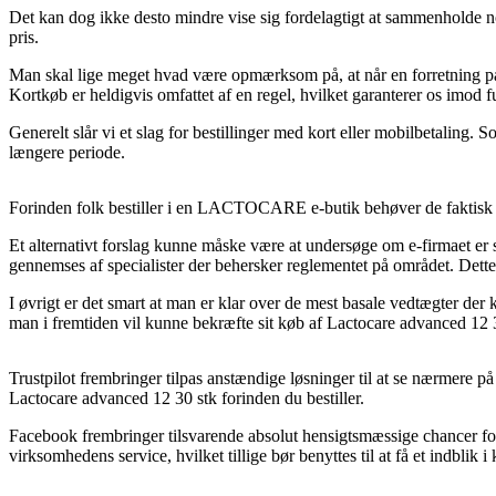
Det kan dog ikke desto mindre vise sig fordelagtigt at sammenholde nog
pris.
Man skal lige meget hvad være opmærksom på, at når en forretning på ne
Kortkøb er heldigvis omfattet af en regel, hvilket garanterer os imod f
Generelt slår vi et slag for bestillinger med kort eller mobilbetaling.
længere periode.
Forinden folk bestiller i en LACTOCARE e-butik behøver de faktisk læs
Et alternativt forslag kunne måske være at undersøge om e-firmaet er st
gennemses af specialister der behersker reglementet på området. Dette 
I øvrigt er det smart at man er klar over de mest basale vedtægter der k
man i fremtiden vil kunne bekræfte sit køb af Lactocare advanced 12 30
Trustpilot frembringer tilpas anstændige løsninger til at se nærmere på
Lactocare advanced 12 30 stk forinden du bestiller.
Facebook frembringer tilsvarende absolut hensigtsmæssige chancer for 
virksomhedens service, hvilket tillige bør benyttes til at få et indblik i