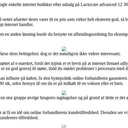
le enkelte internet butikker efter udsalg på Lactocare advanced 12 30 stk
ttet afsætter deres varer til en pris som virker helt ekstremt god, så b
up internet handler.
 Som en anden løsning burde du benytte en afbetalingsordning fra eksempe
e dens betingelser, dog er det naturligvis ikke videre interessant.
øttet af e-mærket, fordi det typisk er et bevis på at internet firmaet ad
er en god genvej til støtte, ifald du møder problemer i processen med d
an influere på købet, fx den byttepolitik online forhandleren garanterer.
 stk, uden hensyn til om du er på indkøb til en voksen eller et barn.
 en stor gruppe øvrige brugeres iagttagelser og på grund af dette er det 
at få en idé om online forhandlerens kundetilfredshed. Desuden ser vi no
 kundernes tilfredshed.