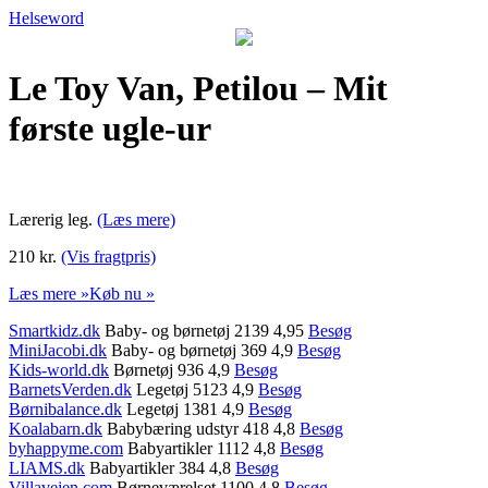
Helseword
Le Toy Van, Petilou – Mit
første ugle-ur
Lærerig leg.
(Læs mere)
210 kr.
(Vis fragtpris)
Læs mere »
Køb nu »
Smartkidz.dk
Baby- og børnetøj 2139 4,95
Besøg
MiniJacobi.dk
Baby- og børnetøj 369 4,9
Besøg
Kids-world.dk
Børnetøj 936 4,9
Besøg
BarnetsVerden.dk
Legetøj 5123 4,9
Besøg
Børnibalance.dk
Legetøj 1381 4,9
Besøg
Koalabarn.dk
Babybæring udstyr 418 4,8
Besøg
byhappyme.com
Babyartikler 1112 4,8
Besøg
LIAMS.dk
Babyartikler 384 4,8
Besøg
Villavejen.com
Børneværelset 1100 4,8
Besøg