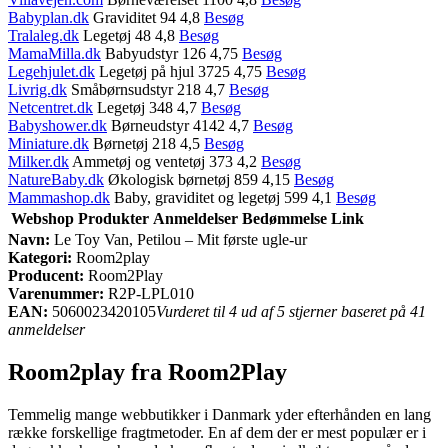
Babyplan.dk
Graviditet 94 4,8
Besøg
Tralaleg.dk
Legetøj 48 4,8
Besøg
MamaMilla.dk
Babyudstyr 126 4,75
Besøg
Legehjulet.dk
Legetøj på hjul 3725 4,75
Besøg
Livrig.dk
Småbørnsudstyr 218 4,7
Besøg
Netcentret.dk
Legetøj 348 4,7
Besøg
Babyshower.dk
Børneudstyr 4142 4,7
Besøg
Miniature.dk
Børnetøj 218 4,5
Besøg
Milker.dk
Ammetøj og ventetøj 373 4,2
Besøg
NatureBaby.dk
Økologisk børnetøj 859 4,15
Besøg
Mammashop.dk
Baby, graviditet og legetøj 599 4,1
Besøg
Webshop
Produkter
Anmeldelser
Bedømmelse
Link
Navn:
Le Toy Van, Petilou – Mit første ugle-ur
Kategori:
Room2play
Producent:
Room2Play
Varenummer:
R2P-LPL010
EAN:
5060023420105
Vurderet til 4 ud af 5 stjerner baseret på 41
anmeldelser
Room2play fra Room2Play
Temmelig mange webbutikker i Danmark yder efterhånden en lang
række forskellige fragtmetoder. En af dem der er mest populær er i