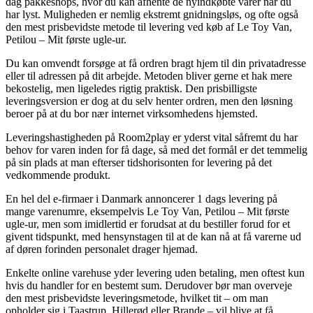
dag pakkeshops, hvor du kan afhente de nyindkøbte varer når du
har lyst. Muligheden er nemlig ekstremt gnidningsløs, og ofte også
den mest prisbevidste metode til levering ved køb af Le Toy Van,
Petilou – Mit første ugle-ur.
Du kan omvendt forsøge at få ordren bragt hjem til din privatadresse
eller til adressen på dit arbejde. Metoden bliver gerne et hak mere
bekostelig, men ligeledes rigtig praktisk. Den prisbilligste
leveringsversion er dog at du selv henter ordren, men den løsning
beroer på at du bor nær internet virksomhedens hjemsted.
Leveringshastigheden på Room2play er yderst vital såfremt du har
behov for varen inden for få dage, så med det formål er det temmelig
på sin plads at man efterser tidshorisonten for levering på det
vedkommende produkt.
En hel del e-firmaer i Danmark annoncerer 1 dags levering på
mange varenumre, eksempelvis Le Toy Van, Petilou – Mit første
ugle-ur, men som imidlertid er forudsat at du bestiller forud for et
givent tidspunkt, med hensynstagen til at de kan nå at få varerne ud
af døren forinden personalet drager hjemad.
Enkelte online varehuse yder levering uden betaling, men oftest kun
hvis du handler for en bestemt sum. Derudover bør man overveje
den mest prisbevidste leveringsmetode, hvilket tit – om man
opholder sig i Taastrup, Hillerød eller Brande – vil blive at få