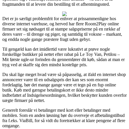
fragtmanden til at levere din bestilling til et afhentningssted.
Det er jo særligt problemfrit for enhver at prissammenligne hos
diverse internet varehuse, og herved har flere Room2Play online
firmaer set sig nødsaget til at stampe salgspriserne på en række af
deres varer – til drenge og piger, og samtidig til voksne – markant,
og endda nogle gange præstere fragt uden gebyr.
Til gengæld kan det imidlertid være lukrativt at prøve nogle
forskellige butikker på nettet efter rabat på Le Toy Van, Petilou –
Mit første ugle-ur forinden du gennemfører dit køb, sådan at man er
tryg ved at skaffe sig den mindst kostelige pris.
Du skal lige meget hvad være så påpasselig, at ifald en internet shop
annoncerer varer til en udsalgspris der kan ses som enormt
fordelagtig, bør det mange gange være et tegn på en fup online
butik. Køb med gængse betalingskort er ikke desto mindre
indbefattet af Indsigelsesordningen, hvilket beskytter kunden overfor
uægte firmaer på nettet.
Generelt foreslår vi betalinger med kort eller betalinger med
mobilen. Som en anden løsning bør du overveje et afbetalingstilbud
fra f.eks. ViaBill, for så vidt du foretrækker at klare pengene af flere
omgange.