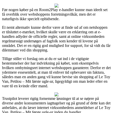
Før nogen køber på en Room2Play e-handler kunne man ideelt set
få overblik over webshoppens forretningsvilkår, men det er
naturligvis ikke specielt ophidsende.
Et nemt alternativ kunne derfor være at finde ud af om netshoppen
er tilsluttet e-mærket, hvilket skulle være en erklæring om at e-
handlen adlyder de officielle regler, samt at online virksomheden
regelmæssigt undersøges af fagfolk som kender til lovene på
området. Det er en rigtig god mulighed for support, for så vidt du får
dilemmaer ved din shopping.
Tillige stiller vi forslag om at du er sat ind i de vigtigste
bestemmelser der har indvirkning på købet, som eksempelvis
hvilken ombytningsret internet webshoppen garanterer. Derfor er det
ydermere essesentielt, at man til enhver tid opbevarer sin faktura,
således man en anden gang vil kunne bevise sin shopping af Le Toy
Van, Petilou – Mit første ugle-ur, ligegyldigt om man leder efter en
vare til en kvinde eller mand.
Trustpilot leverer rigtig fornemme løsninger til at se nøjere på
diverse andre konsumenters iagttagelser og på grund af dette kan det
anbefales, at du læser internet virksomhedens anmeldelser af Le Toy
Van, Petilou – Mit første ugle-ur inden du handler.